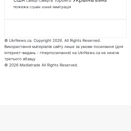
війна
Торонто
Смерть
Санкції
пожежа
імміграція
страйк
хокей
© UkrNews.ca. Copyright 2026. All Rights Reserved.
Використання матеріалів сайту лише за умови посилання (для
інтернет-видань - гіперпосилання) на UkrNews.ca не нижче
третього абзацу
© 2026 Mediatrade All Rights Reserved.
Facebook
YouTube
Instagram
Telegram
Facebook
X
WhatsApp
Google
Threads
Telegram
Viber
Back
News
to
top
button