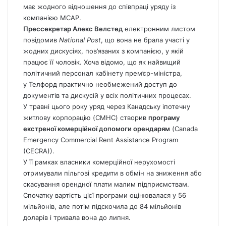
має жодного відношення до співпраці уряду із
компанією MCAP.
Прессекретар Алекс Велстед
електронним листом
повідомив
National Post
, що вона не брала участі у
жодних дискусіях, пов’язаних з компанією, у якій
працює її чоловік. Хоча відомо, що як найвищий
політичний персонал кабінету прем’єр-міністра,
у Телфорд практично необмежений доступ до
документів та дискусій у всіх політичних процесах.
У травні цього року уряд через Канадську іпотечну
житлову корпорацію (CMHC) створив
програму
екстреної комерційної допомоги орендарям
(
Canada
Emergency Commercial Rent Assistance Program
(CECRA)).
У її рамках власники комерційної нерухомості
отримували пільгові кредити в обмін на зниження або
скасування орендної плати малим підприємствам.
Спочатку вартість цієї програми оцінювалася у 56
мільйонів, але потім підскочила до 84 мільйонів
доларів і тривала вона до липня.