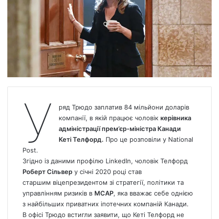
У
ряд Трюдо заплатив 84 мільйони доларів
компанії, в якій працює чоловік
керівника
адміністрації прем’єр-міністра Канади
Кеті Телфорд.
Про це розповіли у
National
Post.
Згідно із даними профілю LinkedIn, чоловік Телфорд
Роберт Сільвер
у січні 2020 році став
старшим віцепрезидентом зі стратегії, політики та
управлінням ризиків в
MCAP
, яка вважає себе однією
з найбільших приватних іпотечних компаній Канади.
В офісі Трюдо встигли заявити, що Кеті Телфорд не