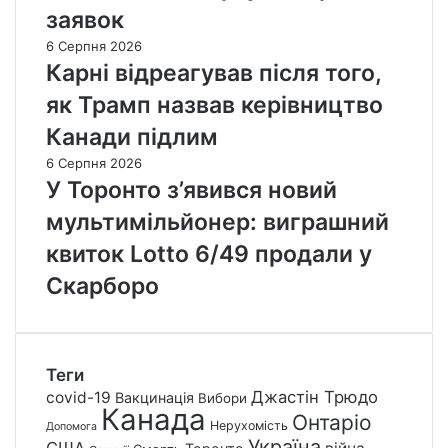
заявок
6 Серпня 2026
Карні відреагував після того,
як Трамп назвав керівництво
Канади підлим
6 Серпня 2026
У Торонто з’явився новий
мультимільйонер: виграшний
квиток Lotto 6/49 продали у
Скарборо
Теги
Джастін Трюдо
covid-19
Вакцинація
Вибори
Канада
Онтаріо
Нерухомість
Допомога
Україна
США