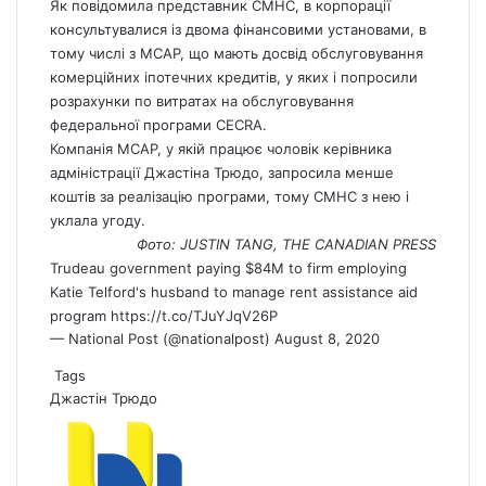
Як повідомила представник CMHC, в корпорації
консультувалися із двома фінансовими установами, в
тому числі з MCAP, що мають досвід обслуговування
комерційних іпотечних кредитів, у яких і попросили
розрахунки по витратах на обслуговування
федеральної програми CECRA.
Компанія MCAP, у якій працює чоловік керівника
адміністрації Джастіна Трюдо, запросила менше
коштів за реалізацію програми, тому CMHC з нею і
уклала угоду.
Фото: JUSTIN TANG, THE CANADIAN PRESS
Trudeau government paying $84M to firm employing
Katie Telford's husband to manage rent assistance aid
program
https://t.co/TJuYJqV26P
— National Post (@nationalpost)
August 8, 2020
Tags
Джастін Трюдо