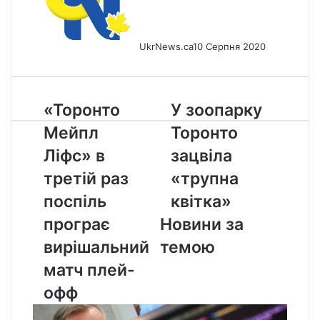
UkrNews.ca
10 Серпня 2020
«Торонто
У
«Торонто
У зоопарку
Мейпл
зоопарку
Мейпл
Торонто
Ліфс»
Торонто
в
зацвіла
Ліфс» в
зацвіла
третій
«трупна
третій раз
«трупна
раз
квітка»
поспіль
поспіль
квітка»
програє
програє
Новини за
вирішальний
матч
вирішальний
темою
плей-
матч плей-
офф
офф