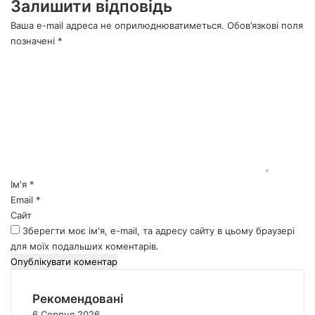
Залишити відповідь
Ваша e-mail адреса не оприлюднюватиметься.
Обов’язкові поля
позначені
*
К
о
м
е
н
т
а
р
*
Ім'я
*
Email
*
Сайт
Зберегти моє ім'я, e-mail, та адресу сайту в цьому браузері
для моїх подальших коментарів.
Рекомендовані
6 Серпня 2026