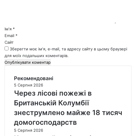
н
т
а
р
*
Ім'я
*
Email
*
Сайт
Зберегти моє ім'я, e-mail, та адресу сайту в цьому браузері
для моїх подальших коментарів.
Рекомендовані
5 Серпня 2026
Через лісові пожежі в
Британській Колумбії
знеструмлено майже 18 тисяч
домогосподарств
5 Серпня 2026