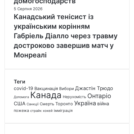
домогосподарств
5 Серпня 2026
Канадський тенісист із
українським корінням
Габріель Діалло через травму
достроково завершив матч у
Монреалі
Теги
Джастін Трюдо
covid-19
Вакцинація
Вибори
Канада
Онтаріо
Нерухомість
Допомога
Україна
США
війна
Торонто
Смерть
Санкції
пожежа
імміграція
страйк
хокей