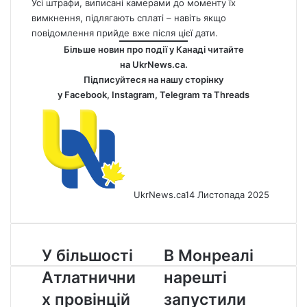
Усі штрафи, виписані камерами до моменту їх
вимкнення, підлягають сплаті – навіть якщо
повідомлення прийде вже після цієї дати.
Більше новин про події у Канаді читайте
на
UkrNews.ca
.
Підписуйтеся на нашу сторінку
у
Facebook
,
Instagram,
Telegram
та
Threads
UkrNews.ca
14 Листопада 2025
У
В
У більшості
В Монреалі
більшості
Монреалі
Атлатнични
нарешті
Атлатничних
нарешті
провінцій
запустили
х провінцій
запустили