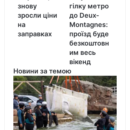
знову
гілку
знову
гілку метро
зросли
метро
ціни
до
зросли ціни
до Deux-
на
Deux-
на
Montagnes:
заправках
Montagnes:
проїзд
заправках
проїзд буде
буде
безкоштовн
безкоштовним
весь
им весь
вікенд
вікенд
Новини за темою