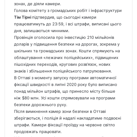
зонах, де діяли камери.
Голова комітету з громадських робіт і інфраструктури
Тім Тірні
підтвердив, що сьогодні камери
працюватимуть до 23:59, і всі штрафи, виписані цього
дня, залишаються чинними.
Провінція
оголосила про інвестицію 210 мільйонів
доларів у підвищення безпеки на дорогах, зокрема у
шкільних та громадських зонах.
Кошти спрямують на
облаштування «лежачих поліцейських», підвищених
пішохідних переходів, кругових розв’язок, нових
знаків і збільшення поліцейського патрулювання.
В Оттаві з моменту запуску програми автоматичної
фіксації швидкості в липні 2020 року було виписано
понад мільйон штрафів, що принесло місту більше
ніж $80 млн. Усі кошти спрямовували на програми
безпеки дорожнього руху.
Після вимкнення камер зони безпеки в Оттаві
зберігаються, і поліція й надалі накладатиме подвоєні
штрафи. Камери фіксації проїзду на червоне світло
продовжать працювати.