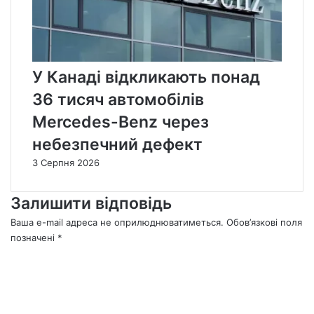
У Канаді відкликають понад
36 тисяч автомобілів
Mercedes-Benz через
небезпечний дефект
3 Серпня 2026
Залишити відповідь
Ваша e-mail адреса не оприлюднюватиметься.
Обов’язкові поля
позначені
*
К
о
м
е