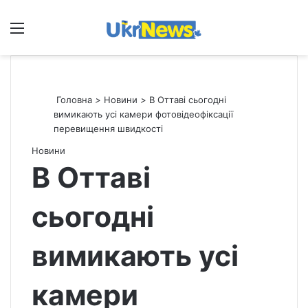
Меню
П
Головна
>
Новини
>
В Оттаві сьогодні
вимикають усі камери фотовідеофіксації
перевищення швидкості
Новини
В Оттаві
сьогодні
вимикають усі
камери