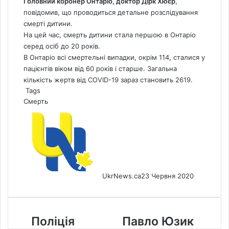
Головний коронер Онтаріо, доктор Дірк Хюєр
,
повідомив, що проводиться детальне розслідування
смерті дитини.
На цей час, смерть дитини стала першою в Онтаріо
серед осіб до 20 років.
В Онтаріо всі смертельні випадки, окрім 114, сталися у
пацієнтів віком від 60 років і старше. Загальна
кількість жертв від COVID-19 зараз становить 2619.
Tags
Смерть
UkrNews.ca
23 Червня 2020
Поліція
Павло
Поліція
Павло Юзик
розслідує
Юзик