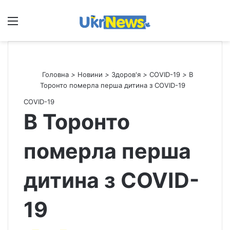
Меню
П
Головна
>
Новини
>
Здоров'я
>
СOVID-19
>
В
Торонто померла перша дитина з COVID-19
СOVID-19
В Торонто
померла перша
дитина з COVID-
19