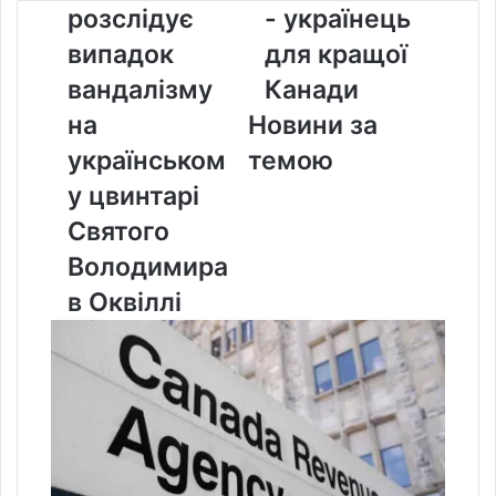
розслідує
- українець
випадок
-
вандалізму
українець
випадок
для кращої
на
для
вандалізму
Канади
українському
кращої
цвинтарі
Канади
на
Новини за
Святого
українськом
темою
Володимира
в
у цвинтарі
Оквіллі
Святого
Володимира
в Оквіллі