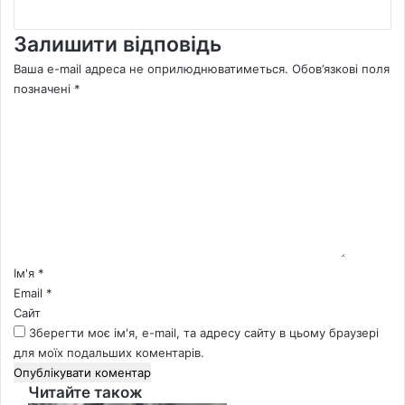
Залишити відповідь
Ваша e-mail адреса не оприлюднюватиметься.
Обов’язкові поля
позначені
*
К
о
м
е
н
т
а
р
*
Ім'я
*
Email
*
Сайт
Зберегти моє ім'я, e-mail, та адресу сайту в цьому браузері
для моїх подальших коментарів.
Читайте також