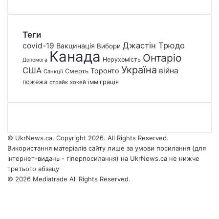
Теги
Джастін Трюдо
covid-19
Вакцинація
Вибори
Канада
Онтаріо
Нерухомість
Допомога
Україна
США
війна
Торонто
Смерть
Санкції
пожежа
імміграція
страйк
хокей
© UkrNews.ca. Copyright 2026. All Rights Reserved.
Використання матеріалів сайту лише за умови посилання (для
інтернет-видань - гіперпосилання) на UkrNews.ca не нижче
третього абзацу
© 2026 Mediatrade All Rights Reserved.
Facebook
YouTube
Instagram