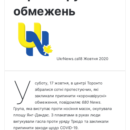
обмежень
UkrNews.ca
18 Жовтня 2020
У
суботу, 17 жовтня, в центрі Торонто
зібралися сотні протестуючих, які
закликали припинити «коронавірусні»
обмеження, повідомляє
680
News
.
Група, яка виступає проти носіння масок, окупувала
площу Янг-Дандас. З плакатами в руках люди
вигукували гасла проти уряду Трюдо та закликали
припинити заходи щодо COVID-19.