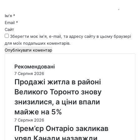
р
*
Ім'я
*
Email
*
Сайт
Зберегти моє ім'я, e-mail, та адресу сайту в цьому браузері
для моїх подальших коментарів.
Рекомендовані
7 Серпня 2026
Продажі житла в районі
Великого Торонто знову
знизилися, а ціни впали
майже на 5%
7 Серпня 2026
Прем’єр Онтаріо закликав
уряд Канади назавжди