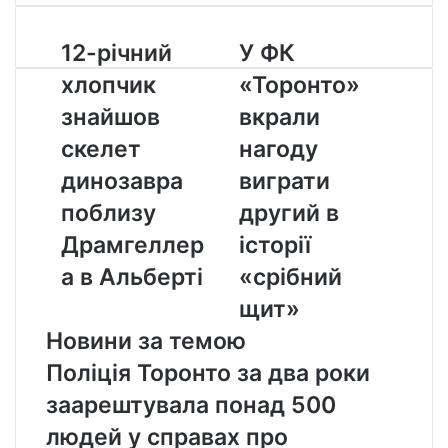
12-
У
12-річний
У ФК
річний
ФК
хлопчик
«Торонто»
хлопчик
«Торонто»
знайшов
вкрали
знайшов
вкрали
скелет
нагоду
скелет
нагоду
динозавра
виграти
поблизу
другий
динозавра
виграти
Драмгеллера
в
поблизу
другий в
в
історії
Альберті
«срібний
Драмгеллер
історії
щит»
а в Альберті
«срібний
щит»
Новини за темою
Поліція Торонто за два роки
заарештувала понад 500
людей у справах про