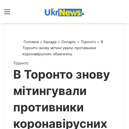
Меню
П
Головна
>
Канада
>
Онтаріо
>
Торонто
>
В
Торонто знову мітингували противники
коронавірусних обмежень
Торонто
В Торонто знову
мітингували
противники
коронавірусних