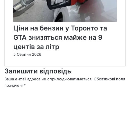
Ціни на бензин у Торонто та
GTA знизяться майже на 9
центів за літр
5 Серпня 2026
Залишити відповідь
Ваша e-mail адреса не оприлюднюватиметься.
Обов’язкові поля
позначені
*
К
о
м
е
н
т
а