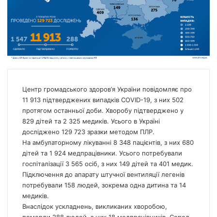
Центр громадського здоров’я України
повідомляє про
11 913 підтверджених випадків COVID-19, з них 502
протягом останньої доби. Хворобу підтверджено у
829 дітей та 2 325 медиків. Усього в Україні
досліджено 129 723 зразки методом ПЛР.
На амбулаторному лікуванні 8 348 пацієнтів, з них 680
дітей та 1 924 медпрацівники. Усього потребували
госпіталізації 3 565 осіб, з них 149 дітей та 401 медик.
Підключення до апарату штучної вентиляції легенів
потребували 158 людей, зокрема одна дитина та 14
медиків.
Внаслідок ускладнень, викликаних хворобою,