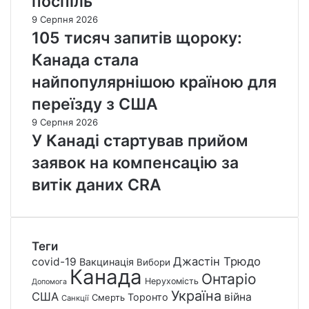
поспіль
9 Серпня 2026
105 тисяч запитів щороку:
Канада стала
найпопулярнішою країною для
переїзду з США
9 Серпня 2026
У Канаді стартував прийом
заявок на компенсацію за
витік даних CRA
Теги
Джастін Трюдо
covid-19
Вакцинація
Вибори
Канада
Онтаріо
Нерухомість
Допомога
Україна
США
війна
Торонто
Смерть
Санкції