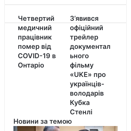
Четвертий
З’явився
Четвертий
З’явився
медичний
офіційний
медичний
офіційний
працівник
трейлер
помер
документального
працівник
трейлер
від
фільму
помер від
документал
COVID-
«UKE»
19
про
COVID-19 в
ьного
в
українців-
Онтаріо
фільму
Онтаріо
володарів
Кубка
«UKE» про
Стенлі
українців-
володарів
Кубка
Стенлі
Новини за темою