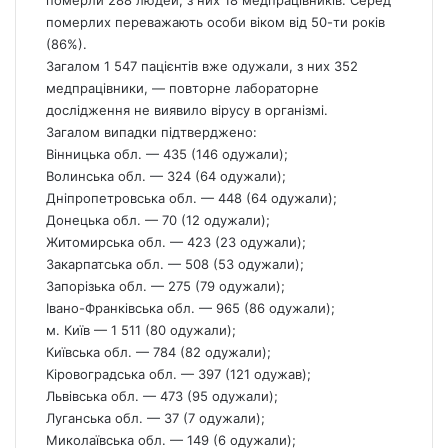
померли 288 людей, з них 18 медпрацівників. Серед
померлих переважають особи віком від 50-ти років
(86%).
Загалом 1 547 пацієнтів вже одужали, з них 352
медпрацівники, — повторне лабораторне
дослідження не виявило вірусу в організмі.
Загалом випадки підтверджено:
Вінницька обл. — 435 (146 одужали);
Волинська обл. — 324 (64 одужали);
Дніпропетровська обл. — 448 (64 одужали);
Донецька обл. — 70 (12 одужали);
Житомирська обл. — 423 (23 одужали);
Закарпатська обл. — 508 (53 одужали);
Запорізька обл. — 275 (79 одужали);
Івано-Франківська обл. — 965 (86 одужали);
м. Київ — 1 511 (80 одужали);
Київська обл. — 784 (82 одужали);
Кіровоградська обл. — 397 (121 одужав);
Львівська обл. — 473 (95 одужали);
Луганська обл. — 37 (7 одужали);
Миколаївська обл. — 149 (6 одужали);