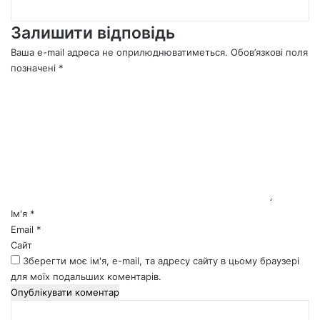
Залишити відповідь
Ваша e-mail адреса не оприлюднюватиметься.
Обов’язкові поля
позначені
*
К
о
м
е
н
т
а
р
*
Ім'я
*
Email
*
Сайт
Зберегти моє ім'я, e-mail, та адресу сайту в цьому браузері
для моїх подальших коментарів.