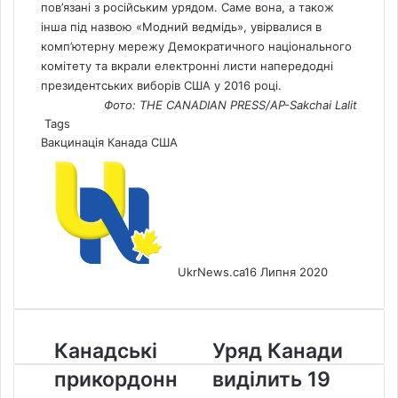
пов’язані з російським урядом. Саме вона, а також
інша під назвою «Модний ведмідь», увірвалися в
комп’ютерну мережу Демократичного національного
комітету та вкрали електронні листи напередодні
президентських виборів США у 2016 році.
Фото: THE CANADIAN PRESS/AP-Sakchai Lalit
Tags
Вакцинація
Канада
США
UkrNews.ca
16 Липня 2020
Канадські
Уряд
Канадські
Уряд Канади
прикордонники
Канади
прикордонн
виділить 19
розвернули
виділить