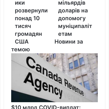
понад
19
ики
мільярдів
10
мільярдів
розвернули
доларів на
тисяч
доларів
громадян
на
понад 10
допомогу
США
допомогу
тисяч
муніципаліт
муніципалітетам
громадян
етам
США
Новини за
темою
$10 млрд COVID-виплат: