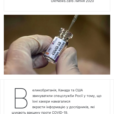
UkrNews.ca
16 Липня 2020
В
еликобританія,
Канада
та США
звинуватили спецслужби Росії у тому, що
їхні хакери намагалися
вкрасти інформацію у дослідників, які
шукають вакцину проти COVID-19.