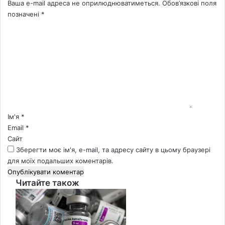
Ваша e-mail адреса не оприлюднюватиметься.
Обов’язкові поля
позначені
*
К
о
м
е
н
т
а
р
*
Ім'я
*
Email
*
Сайт
Зберегти моє ім'я, e-mail, та адресу сайту в цьому браузері
для моїх подальших коментарів.
Читайте також
Close