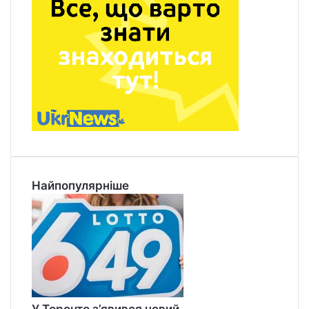
Найпопулярніше
У Торонто з’явився новий