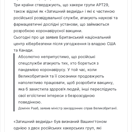
Три країни стверджують, що хакери групи APT29,
також відомі як «Затишний ведмідь» і які є частиною
російської розвідувальної служби, атакують наукові та
фармацевтичні дослідні установи, що займаються
розробкою коронавірусної вакцини.
Сьогодні про це заявив Британський національний
центр кібербезпеки після узгодження із владою США
та Канади.
Абсолютно неприпустимо, що російські
спецслужби атакують тих, хто бореться з
пандемією коронавірусу. У той час, коли
Великобританія та її союзники продовжують
наполегливо працювати, щоб розробити вакцину,
яка б захистила здоров’я людей, інші переслідують
свої егоїстичні інтереси з безрозсудною
поведінкою.
Домінік Рааб, заявив міністр закордонних справ Великобританії.
«Затишний ведмідь» був визнаний Вашингтоном
однією з двох російських хакерських груп, які