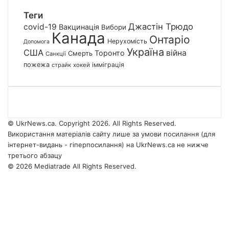
Теги
Джастін Трюдо
covid-19
Вакцинація
Вибори
Канада
Онтаріо
Нерухомість
Допомога
Україна
США
війна
Торонто
Смерть
Санкції
пожежа
імміграція
страйк
хокей
© UkrNews.ca. Copyright 2026. All Rights Reserved.
Використання матеріалів сайту лише за умови посилання (для
інтернет-видань - гіперпосилання) на UkrNews.ca не нижче
третього абзацу
© 2026 Mediatrade All Rights Reserved.
Facebook
YouTube
Instagram
Telegram
Facebook
X
WhatsApp
Google
Threads
Telegram
Viber