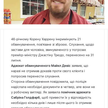
46-річному Корену Харрену інкримінують 21
обвинувачення, пов’язане зі зброєю. Слухання, щодо
застави для чоловіка, звинуваченого у погрозах
прем’єр-міністру Джастіну Трюдо, перенесено на 31
липня.
Адвокат обвинуваченого Майкл Девіс
заявив, що
наразі не отримав доказів проти свого клієнта і
попросив перенести слухання.
Сторона обвинувачення повідомила, що поліція
надіслала необхідні документи в четвер, але вони не
у робочому вигляді. Як заявила
помічник адвоката
Сабріна Голдфарб,
щоб привести їх у відповідність
необхідно кілька днів і лише після цього їх отримає