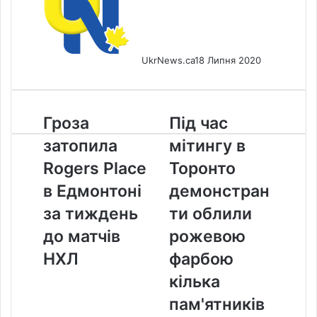
UkrNews.ca
18 Липня 2020
Гроза
Під
Гроза
Під час
затопила
час
затопила
мітингу в
Rogers
мітингу
Place
в
Rogers Place
Торонто
в
Торонто
в Едмонтоні
демонстран
Едмонтоні
демонстранти
за
облили
за тиждень
ти облили
тиждень
рожевою
до матчів
рожевою
до
фарбою
матчів
кілька
НХЛ
фарбою
НХЛ
пам'ятників
кілька
пам'ятників