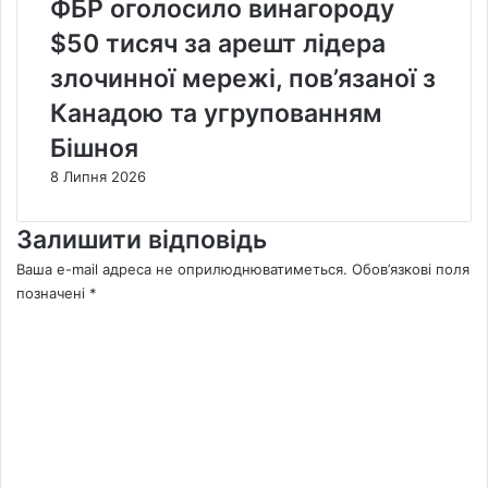
ФБР оголосило винагороду
$50 тисяч за арешт лідера
злочинної мережі, пов’язаної з
Канадою та угрупованням
Бішноя
8 Липня 2026
Залишити відповідь
Ваша e-mail адреса не оприлюднюватиметься.
Обов’язкові поля
позначені
*
К
о
м
е
н
т
а
р