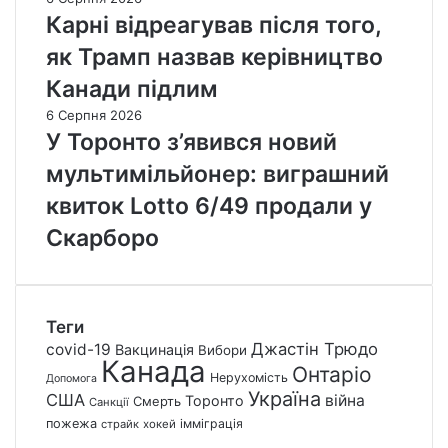
Карні відреагував після того,
як Трамп назвав керівництво
Канади підлим
6 Серпня 2026
У Торонто з’явився новий
мультимільйонер: виграшний
квиток Lotto 6/49 продали у
Скарборо
Теги
Джастін Трюдо
covid-19
Вакцинація
Вибори
Канада
Онтаріо
Нерухомість
Допомога
Україна
США
війна
Торонто
Смерть
Санкції
пожежа
імміграція
страйк
хокей