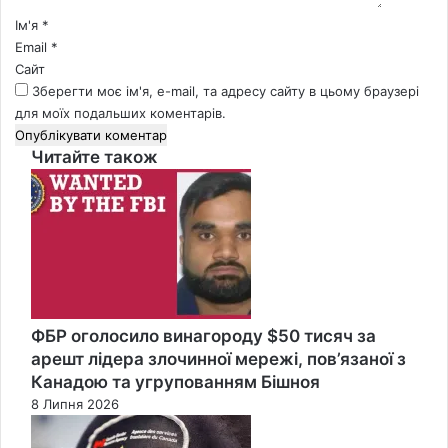
*
Ім'я
*
Email
*
Сайт
Зберегти моє ім'я, e-mail, та адресу сайту в цьому браузері
для моїх подальших коментарів.
Читайте також
Close
ФБР оголосило винагороду $50 тисяч за
арешт лідера злочинної мережі, пов’язаної з
Канадою та угрупованням Бішноя
8 Липня 2026