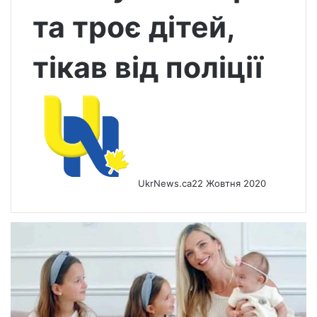
та троє дітей,
тікав від поліції
UkrNews.ca
22 Жовтня 2020