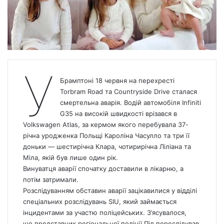
У
Брамптоні 18 червня на перехресті
Torbram Road та Countryside Drive сталася
смертельна аварія.
Водій автомобіля Infiniti
G35 на високій швидкості врізався в
Volkswagen Atlas,
за кермом якого перебувала 37-
річна уродженка Польщі Кароліна Часулло та три її
доньки — шестирічна Клара, чотирирічна Ліліана та
Міла, якій був лише один рік.
Винуватця аварії спочатку доставили в лікарню, а
потім затримали.
Розслідуванням обставин аварії зацікавилися у відділі
спеціальних розслідувань SIU, який займається
інцидентами за участю поліцейських. З’ясувалося,
що представник регіональної поліції Піл переслідував