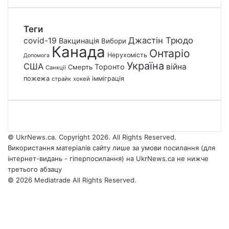
Теги
Джастін Трюдо
covid-19
Вакцинація
Вибори
Канада
Онтаріо
Нерухомість
Допомога
Україна
США
війна
Торонто
Смерть
Санкції
пожежа
імміграція
страйк
хокей
© UkrNews.ca. Copyright 2026. All Rights Reserved.
Використання матеріалів сайту лише за умови посилання (для
інтернет-видань - гіперпосилання) на UkrNews.ca не нижче
третього абзацу
© 2026 Mediatrade All Rights Reserved.
Facebook
YouTube
Instagram
Telegram