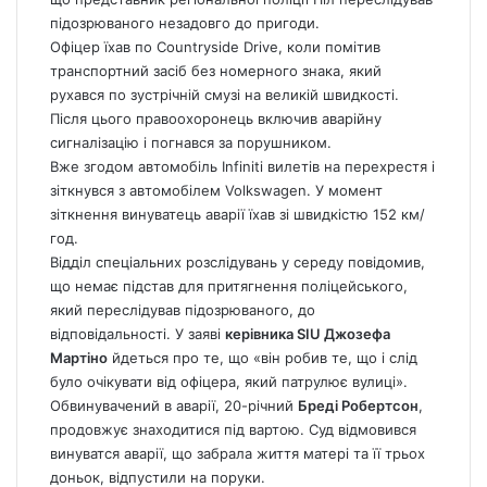
підозрюваного незадовго до пригоди.
Офіцер їхав по Countryside Drive, коли помітив
транспортний засіб без номерного знака, який
рухався по зустрічній смузі на великій швидкості.
Після цього правоохоронець включив аварійну
сигналізацію і погнався за порушником.
Вже згодом автомобіль Infiniti вилетів на перехрестя і
зіткнувся з автомобілем Volkswagen. У момент
зіткнення винуватець аварії їхав зі швидкістю 152 км/
год.
Відділ спеціальних розслідувань у середу повідомив,
що немає підстав для притягнення поліцейського,
який переслідував підозрюваного, до
відповідальності. У заяві
керівника SIU Джозефа
Мартіно
йдеться про те, що «він робив те, що і слід
було очікувати від офіцера, який патрулює вулиці».
Обвинувачений в аварії, 20-річний
Бреді Робертсон
,
продовжує знаходитися під вартою. Суд відмовився
винуватся аварії, що забрала життя матері та її трьох
доньок, відпустили на поруки.