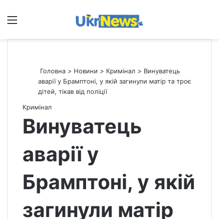
Меню
П
Головна
>
Новини
>
Кримінал
>
Винуватець
аварії у Брамптоні, у якій загинули матір та троє
дітей, тікав від поліції
Кримінал
Винуватець
аварії у
Брамптоні, у якій
загинули матір