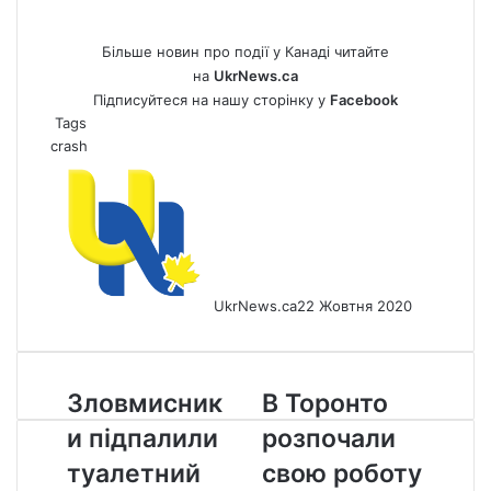
Більше новин про події у Канаді читайте
на
UkrNews.ca
Підписуйтеся на нашу сторінку у
Facebook
Tags
crash
UkrNews.ca
22 Жовтня 2020
Зловмисники
В
Зловмисник
В Торонто
підпалили
Торонто
и підпалили
розпочали
туалетний
розпочали
папір
свою
туалетний
свою роботу
у
роботу