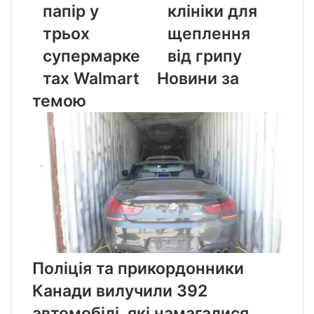
папір у
клініки для
трьох
клініки
супермаркетах
для
трьох
щеплення
Walmart
щеплення
супермарке
від грипу
від
грипу
тах Walmart
Новини за
темою
Поліція та прикордонники
Канади вилучили 392
автомобілі, які намагалися