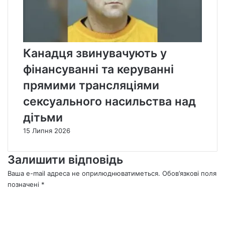
Канадця звинувачують у
фінансуванні та керуванні
прямими трансляціями
сексуального насильства над
дітьми
15 Липня 2026
Залишити відповідь
Ваша e-mail адреса не оприлюднюватиметься.
Обов’язкові поля
позначені
*
К
о
м