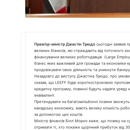
Прем’єр-міністр Джастін Трюдо
сьогодні заявив п
великих бізнесів, які страждають від поточного 
фінансування великих роботодавців (Large Employer
бізнес яких важливий для громади та економіки к
продовжувати свою діяльність та уникнути банкру
Незадовго до виступу Джастіна Трюдо, про умови 
сказав, що LEEFF буде короткостроковою пропозиц
кредитну програму, повинні будуть надати уряду м
еквівалент.
Претендувати на багатомільйонні позики зможуть 
канадську економіку, мають велику кількість робоч
за допомогою цих коштів.
Міністр фінансів Білл Морно каже, що позику на с
отримати ті, хто покаже щорічний прибуток від 30