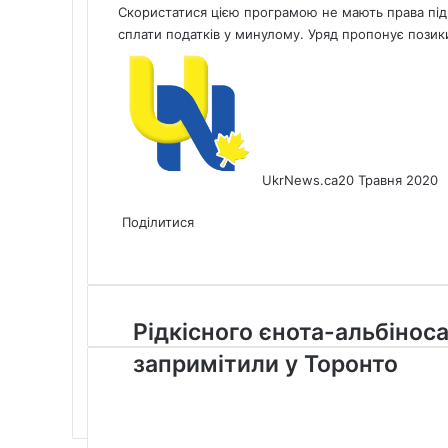
Скористатися цією програмою не мають права підп
сплати податків у минулому. Уряд пропонує позики 
UkrNews.ca
20 Травня 2020
Facebook
X
LinkedIn
Tumblr
Pinterest
Reddit
Pocket
Messenger
Messenger
WhatsApp
Telegram
Viber
Share
Print
via
Поділитися
Facebook
X
LinkedIn
Tumblr
Pinterest
Reddit
Pocket
Messenger
Messenger
WhatsApp
Telegram
Viber
Email
Share
Print
via
Email
Рідкісного
Рідкісного єнота-альбінос
єнота-
запримітили у Торонто
альбіноса
запримітили
у
Торонто