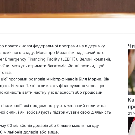
Чи
ро початок нової федеральної програми на підтримку
Clo
економічного спаду. Мова про Механізм надзвичайного
 Emergency Financing Facility (LEEFF)). Великі компанії,
раїни, можуть отримати багатомільйонні позики, щоб
тства.
цієї програми розповів
міністр фінансів Білл Морно.
Він
ією. Компанії, які отримають фінансування через цю
ожливість взяти частку у їх власності або грошовий
Ка
ті компанії, які продемонструють «значний вплив» на
пр
ої сили, і які зобов’язують підтримувати свою діяльність
21 
уму 60 мільйонів доларів або більше мають нагоду
0 мільйонів доларів або вище.