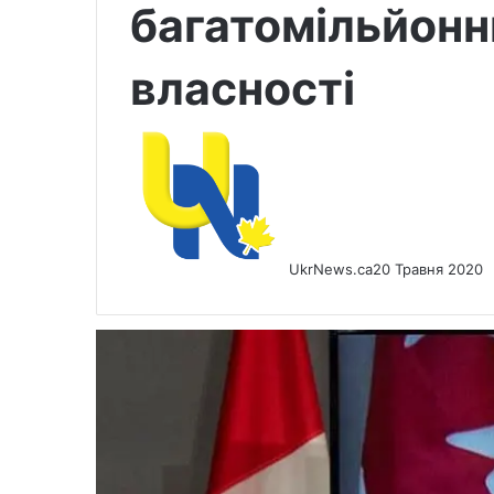
багатомільйонни
власності
UkrNews.ca
20 Травня 2020