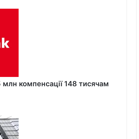
і
водночас
орендарям
5 млн компенсації 148 тисячам