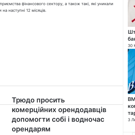
риємства фінансового сектору, а також такі, які уникали
на наступні 12 місяців.
Шт
ба
30 
Трюдо
а
Трюдо просить
BM
просить
ко
комерційних орендодавців
комерційних
та
орендодавців
допомогти собі і водночас
3 Л
допомогти
орендарям
собі