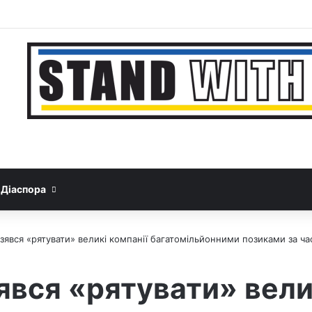
Facebook
YouTube
Instagram
Telegram
Sideb
Google News
Threads
Діаспора
зявся «рятувати» великі компанії багатомільйонними позиками за час
явся «рятувати» вели