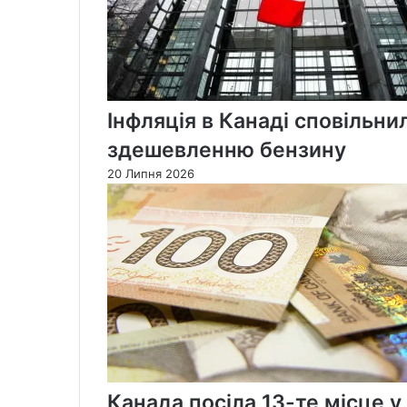
Інфляція в Канаді сповільни
здешевленню бензину
20 Липня 2026
Канада посіла 13-те місце у