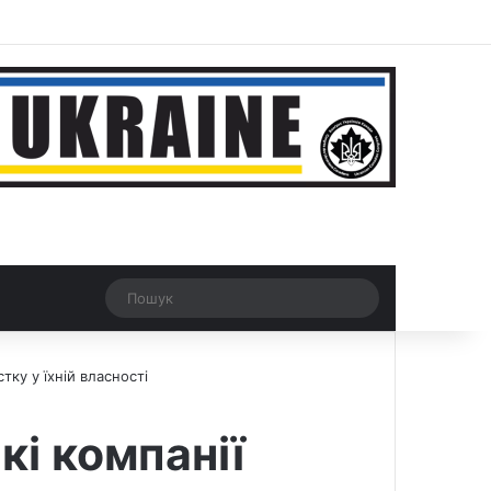
ar
Рандомна новина
Switch skin
Пошук
тку у їхній власності
кі компанії