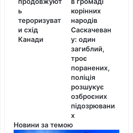
продовжуют
в громаді
продовжують
громаді
тероризувати
корінних
ь
корінних
схід
народів
тероризуват
народів
Канади
Саскачевану:
один
и схід
Саскачеван
загиблий,
Канади
у: один
троє
поранених,
загиблий,
поліція
троє
розшукує
озброєних
поранених,
підозрюваних
поліція
розшукує
озброєних
підозрювани
х
Новини за темою