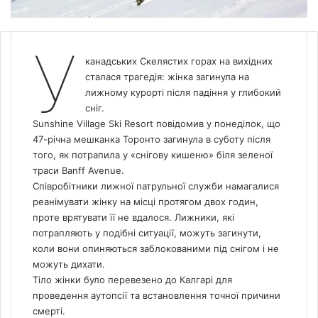
У
канадських Скелястих горах на вихідних
сталася трагедія: жінка загинула на
лижному курорті після падіння у глибокий
сніг.
Sunshine Village Ski Resort повідомив у понеділок, що
47-річна мешканка Торонто загинула в суботу після
того, як потрапила у «снігову кишеню» біля зеленої
траси Banff Avenue.
Співробітники лижної патрульної служби намагалися
реанімувати жінку на місці протягом двох годин,
проте врятувати її не вдалося. Лижники, які
потрапляють у подібні ситуації, можуть загинути,
коли вони опиняються заблокованими під снігом і не
можуть дихати.
Тіло жінки було перевезено до Калгарі для
проведення аутопсії та встановлення точної причини
смерті.