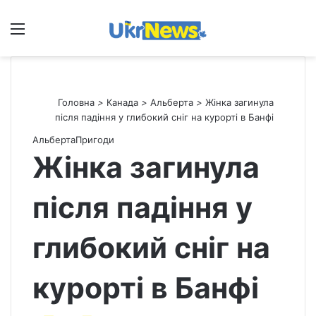
Меню
П
Головна
>
Канада
>
Альберта
>
Жінка загинула
після падіння у глибокий сніг на курорті в Банфі
Альберта
Пригоди
Жінка загинула
після падіння у
глибокий сніг на
курорті в Банфі