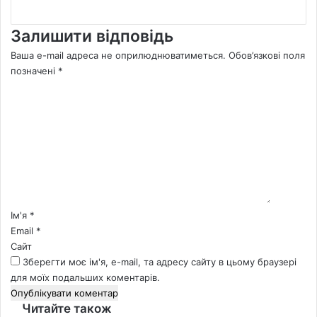
Залишити відповідь
Ваша e-mail адреса не оприлюднюватиметься.
Обов’язкові поля
позначені
*
К
о
м
е
н
т
а
р
*
Ім'я
*
Email
*
Сайт
Зберегти моє ім'я, e-mail, та адресу сайту в цьому браузері
для моїх подальших коментарів.
Читайте також