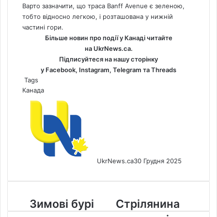
Варто зазначити, що траса Banff Avenue є зеленою,
тобто відносно легкою, і розташована у нижній
частині гори.
Більше новин про події у Канаді читайте
на
UkrNews.ca
.
Підписуйтеся на нашу сторінку
у
Facebook
,
Instagram,
Telegram
та
Threads
Tags
Канада
UkrNews.ca
30 Грудня 2025
Зимові
Стрілянина
Зимові бурі
Стрілянина
бурі
в