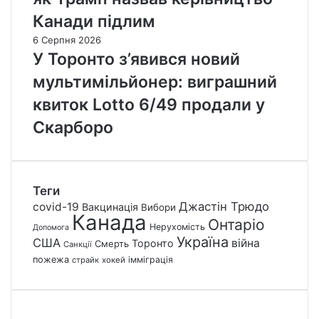
Канади підлим
6 Серпня 2026
У Торонто з’явився новий
мультимільйонер: виграшний
квиток Lotto 6/49 продали у
Скарборо
Теги
Джастін Трюдо
covid-19
Вакцинація
Вибори
Канада
Онтаріо
Нерухомість
Допомога
Україна
США
війна
Торонто
Смерть
Санкції
пожежа
імміграція
страйк
хокей