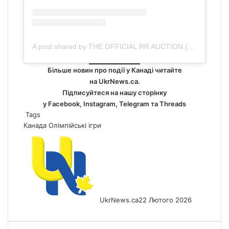
A post shared by THE OFFICIAL RR AUCTION (@rrauction)
Більше новин про події у Канаді читайте
на
UkrNews.ca
.
Підписуйтеся на нашу сторінку
у
Facebook
,
Instagram,
Telegram
та
Threads
Tags
Канада
Олімпійські ігри
UkrNews.ca
22 Лютого 2026