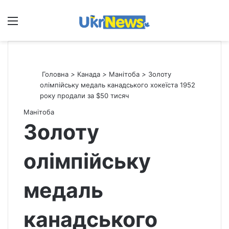
Меню
П
Головна
>
Канада
>
Манітоба
>
Золоту
олімпійську медаль канадського хокеїста 1952
року продали за $50 тисяч
Манітоба
Золоту
олімпійську
медаль
канадського