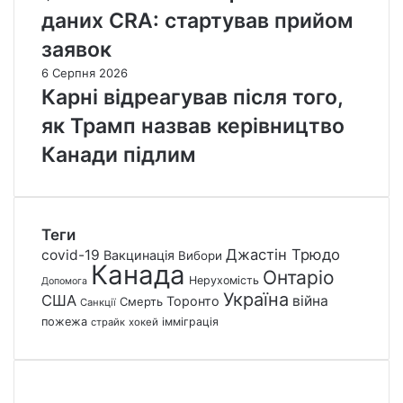
даних CRA: стартував прийом
заявок
6 Серпня 2026
Карні відреагував після того,
як Трамп назвав керівництво
Канади підлим
Теги
Джастін Трюдо
covid-19
Вакцинація
Вибори
Канада
Онтаріо
Нерухомість
Допомога
Україна
США
війна
Торонто
Смерть
Санкції
пожежа
імміграція
страйк
хокей