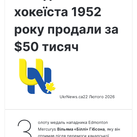
хокеїста 1952
року продали за
$50 тисяч
UkrNews.ca
22 Лютого 2026
З
олоту медаль нападника Edmonton
Mercurys
Вільяма «Біллі» Гібсона
, яку він
отримав після перемоги канадської