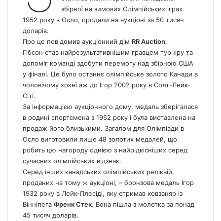
збірної на зимових Олімпійських іграх
1952 року в Осло, продали на аукціоні за 50 тисяч
доларів.
Про це повідомив аукціонний дім
RR Auction
.
Гібсон став найрезультативнішим гравцем турніру та
допоміг команді здобути перемогу над збірною США
у фіналі. Це було останнє олімпійське золото Канади в
чоловічому хокеї аж до Ігор 2002 року в Солт-Лейк-
Сіті.
За інформацією аукціонного дому, медаль зберігалася
в родині спортсмена з 1952 року і була виставлена на
продаж його близькими. Загалом для Олімпіади в
Осло виготовили лише 48 золотих медалей, що
робить цю нагороду однією з найрідкісніших серед
сучасних олімпійських відзнак.
Серед інших канадських олімпійських реліквій,
проданих на тому ж аукціоні, – бронзова медаль Ігор
1932 року в Лейк-Плесіді, яку отримав ковзаняр із
Вінніпега
Френк Стек
. Вона пішла з молотка за понад
45 тисяч доларів.