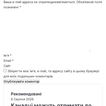
Ваша e-mail адреса не оприлюднюватиметься.
Обов’язкові поля
позначені
*
К
о
м
е
н
т
а
р
*
Ім'я
*
Email
*
Сайт
Зберегти моє ім'я, e-mail, та адресу сайту в цьому браузері
для моїх подальших коментарів.
Рекомендовані
6 Серпня 2026
Канадці можуть отримати до