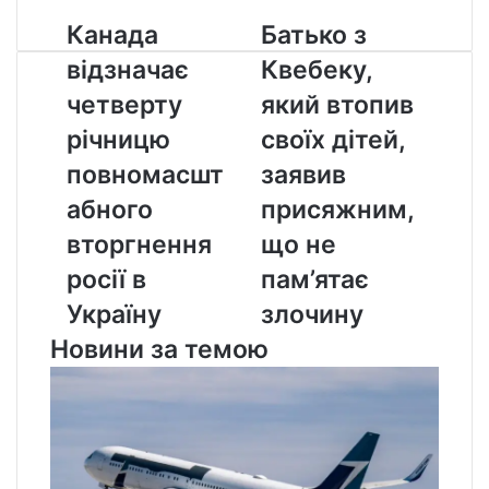
Канада
Батько
Канада
Батько з
відзначає
з
відзначає
Квебеку,
четверту
Квебеку,
річницю
який
четверту
який втопив
повномасштабного
втопив
річницю
своїх дітей,
вторгнення
своїх
росії
дітей,
повномасшт
заявив
в
заявив
абного
присяжним,
Україну
присяжним,
що
вторгнення
що не
не
росії в
пам’ятає
пам’ятає
злочину
Україну
злочину
Новини за темою