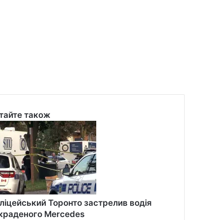
тайте також
se
ліцейський Торонто застрелив водія
краденого Mercedes