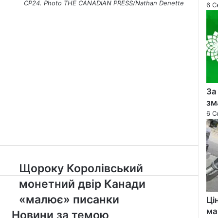
СP24.
Photo THE CANADIAN PRESS/Nathan Denette
6 С
За
зм
6 С
Щороку
Щороку Королівський
Королівський
монетний двір Канади
монетний
двір
«малює» писанки
Ці
Канади
ма
Новини за темою
«малює»