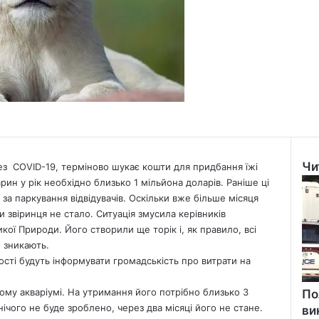
Чи
ез COVID-19, терміново шукає кошти для придбання їжі
Clo
рин у рік необхідно близько 1 мільйона доларів. Раніше ці
 за паркування відвідувачів. Оскільки вже більше місяця
и звіринця не стало. Ситуація змусила керівників
кої Природи. Його створили ще торік і, як правило, всі
о зникають.
ості будуть інформувати громадськість про витрати на
ому акваріумі. На утримання його потрібно близько 3
По
чого не буде зроблено, через два місяці його не стане.
ви