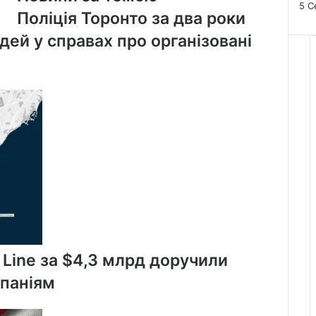
5 С
писанки
Поліція Торонто за два роки
ей у справах про організовані
 Line за $4,3 млрд доручили
мпаніям