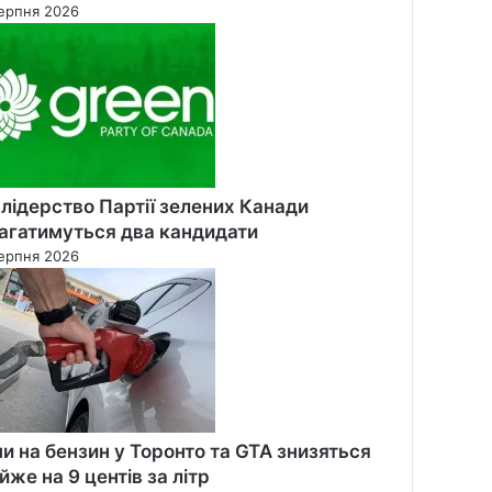
ерпня 2026
 лідерство Партії зелених Канади
агатимуться два кандидати
ерпня 2026
ни на бензин у Торонто та GTA знизяться
йже на 9 центів за літр