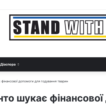
Facebook
YouTube
Instagram
Telegram
Sideb
Google News
Threads
Діаспора
 фінансової допомоги для годування тварин
нто шукає фінансової