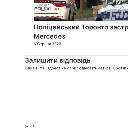
Поліцейський Торонто застр
Mercedes
6 Серпня 2026
Залишити відповідь
Ваша e-mail адреса не оприлюднюватиметься.
Обов’яз
К
о
м
е
н
т
а
р
*
Ім'я
*