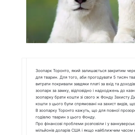
Зоопарк Торонто, який залишається закритим чер
для тварин. Для того, аби прогодувати 5 тисяч тва
витрати покривали завдяки платі за вхід та доходів
зоопарк за замку, відповідно і надходжень до казн
зоопарку брати кошти зі свого ж Фонду Захисту Ди
кошти з цього були спрямовані на захист видів, щ
В зоопарку Торонто кажуть, що для повної прозор
годівлю тварин з цього Фонду.
Про фінансові проблеми розповіли і у ванкуверськ
мільйонів доларів США і якщо найближчим часом ні