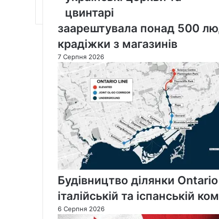
Канаді
цвинтарі
розповіла
заарештувала понад 500 люд
про
українські
крадіжки з магазинів
церкви
7 Серпня 2026
та
цвинтарі
Будівництво ділянки Ontario
італійській та іспанській ко
6 Серпня 2026