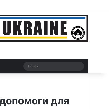
ar
Рандомна новина
Switch skin
Пошук
 допомоги для