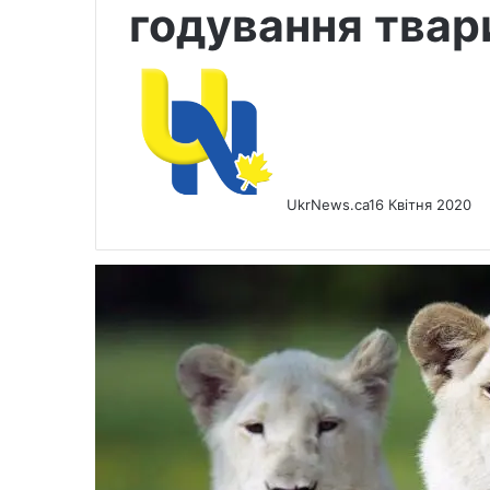
годування твар
UkrNews.ca
16 Квітня 2020