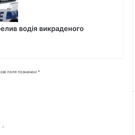
елив водія викраденого
кові поля позначені
*