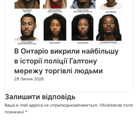
В Онтаріо викрили найбільшу
в історії поліції Галтону
мережу торгівлі людьми
28 Липня 2026
Залишити відповідь
Ваша e-mail адреса не оприлюднюватиметься.
Обов’язкові поля
позначені
*
К
о
м