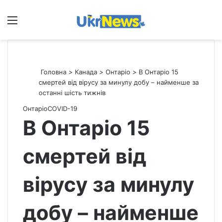
Меню
П
Головна
>
Канада
>
Онтаріо
>
В Онтаріо 15
смертей від вірусу за минулу добу – найменше за
останні шість тижнів
Онтаріо
СOVID-19
В Онтаріо 15
смертей від
вірусу за минулу
добу – найменше