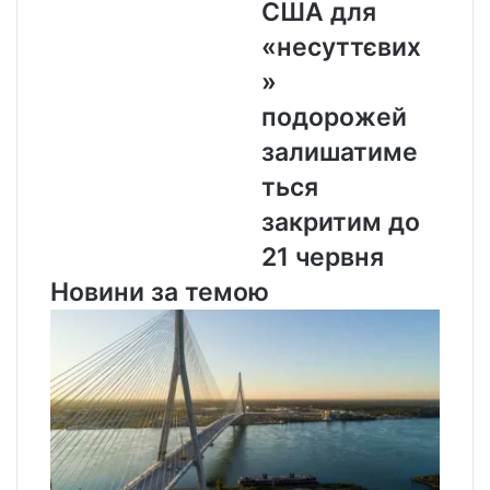
США для
США
для
«несуттєвих
«несуттєвих»
»
подорожей
залишатиметься
подорожей
закритим
залишатиме
до
21
ться
червня
закритим до
21 червня
Новини за темою