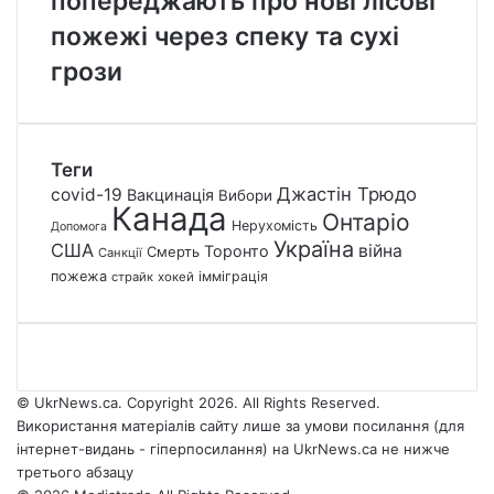
попереджають про нові лісові
пожежі через спеку та сухі
грози
Теги
Джастін Трюдо
covid-19
Вакцинація
Вибори
Канада
Онтаріо
Нерухомість
Допомога
Україна
США
війна
Торонто
Смерть
Санкції
пожежа
імміграція
страйк
хокей
© UkrNews.ca. Copyright 2026. All Rights Reserved.
Використання матеріалів сайту лише за умови посилання (для
інтернет-видань - гіперпосилання) на UkrNews.ca не нижче
третього абзацу