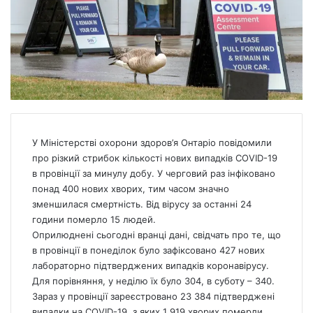
У Міністерстві охорони здоров’я Онтаріо повідомили
про різкий стрибок кількості нових випадків COVID-19
в провінції за минулу добу. У черговий раз інфіковано
понад 400 нових хворих, тим часом значно
зменшилася смертність. Від вірусу за останні 24
години померло 15 людей.
Оприлюднені сьогодні вранці дані, свідчать про те, що
в провінції в понеділок було зафіксовано 427 нових
лабораторно підтверджених випадків коронавірусу.
Для порівняння, у неділю їх було 304, в суботу – 340.
Зараз у провінції зареєстровано 23 384 підтверджені
випадки на COVID-19, з яких 1 919 хворих померли.