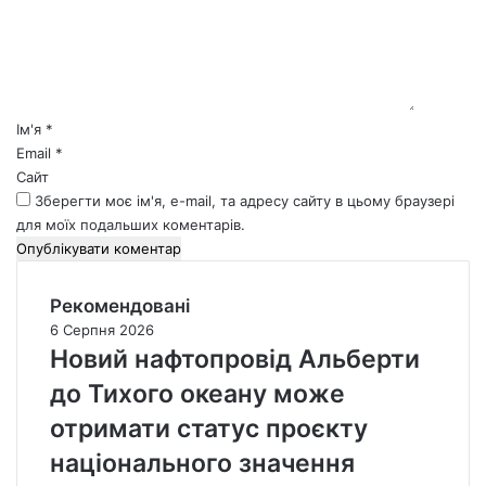
е
н
т
а
р
*
Ім'я
*
Email
*
Сайт
Зберегти моє ім'я, e-mail, та адресу сайту в цьому браузері
для моїх подальших коментарів.
Рекомендовані
6 Серпня 2026
Новий нафтопровід Альберти
до Тихого океану може
отримати статус проєкту
національного значення