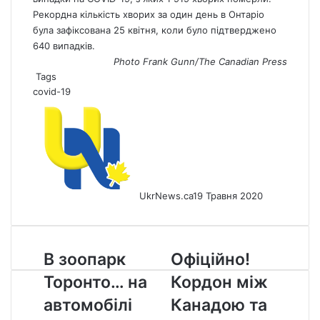
Рекордна кількість хворих за один день в Онтаріо
була зафіксована 25 квітня, коли було підтверджено
640 випадків.
Photo Frank Gunn/The Canadian Press
Tags
covid-19
UkrNews.ca
19 Травня 2020
В
Офіційно!
В зоопарк
Офіційно!
зоопарк
Кордон
Торонто… на
Кордон між
Торонто…
між
на
Канадою
автомобілі
Канадою та
автомобілі
та