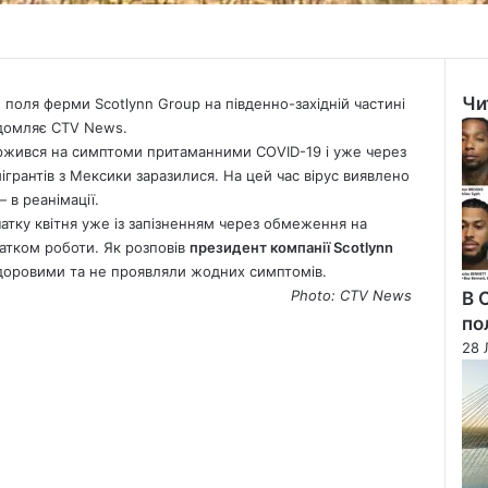
Чи
, поля ферми Scotlynn Group на південно-західній частині
Clo
ідомляє CTV News.
аржився на симптоми притаманними COVID-19 і уже через
мігрантів з Мексики заразилися. На цей час вірус виявлено
— в реанімації.
атку квітня уже із запізненням через обмеження на
атком роботи. Як розповів
президент компанії Scotlynn
здоровими та не проявляли жодних симптомів.
Photo: CTV
News
В 
по
28 