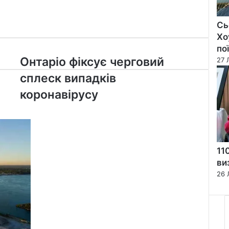
Сь
Хо
по
Онтаріо
Онтаріо фіксує черговий
27 
фіксує
сплеск випадків
черговий
сплеск
коронавірусу
випадків
коронавірусу
11
ви
26 