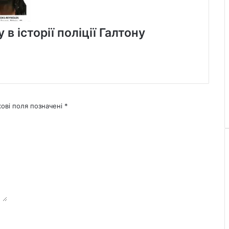
в історії поліції Галтону
кові поля позначені
*