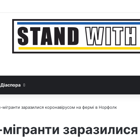
Facebook
YouTube
Instagram
Telegram
Sideba
Google News
Threads
Діаспора
и-мігранти заразилися коронавірусом на фермі в Норфолк
-мігранти заразилися