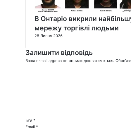
В Онтаріо викрили найбільшу 
мережу торгівлі людьми
28 Липня 2026
Залишити відповідь
Ваша e-mail адреса не оприлюднюватиметься.
Обов’яз
К
о
м
е
н
т
а
р
*
Ім'я
*
Email
*