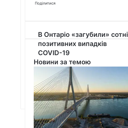
via
Поділитися
Facebook
X
LinkedIn
Tumblr
Pinterest
Reddit
Pocket
Messenger
Messenger
WhatsApp
Telegram
Viber
Email
Share
Print
via
Email
В
В Онтаріо «загубили» сотні
Онтаріо
позитивних випадків
«загубили»
сотні
COVID-19
позитивних
Новини за темою
випадків
COVID-
19