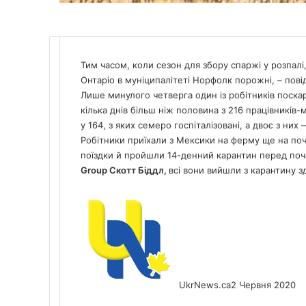
Тим часом, коли сезон для збору спаржі у розпалі
Онтаріо в муніципалітеті Норфолк порожні,
– пов
Лише минулого четверга один із робітників поск
кілька днів більш ніж половина з 216 працівників-
у 164, з яких семеро госпіталізовані, а двоє з них 
Робітники приїхали з Мексики на ферму ще на поч
поїздки й пройшли 14-денний карантин перед поч
Group Скотт Біддл,
всі вони вийшли з карантину 
UkrNews.ca
2 Червня 2020
Facebook
X
LinkedIn
Tumblr
Pinterest
Reddit
Pocket
Messenger
Messenger
WhatsApp
Telegram
Viber
Share
Print