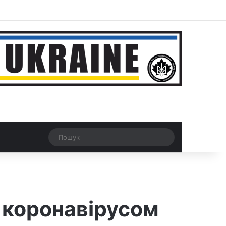
r
Рандомна новина
Switch skin
Пошук
 коронавірусом