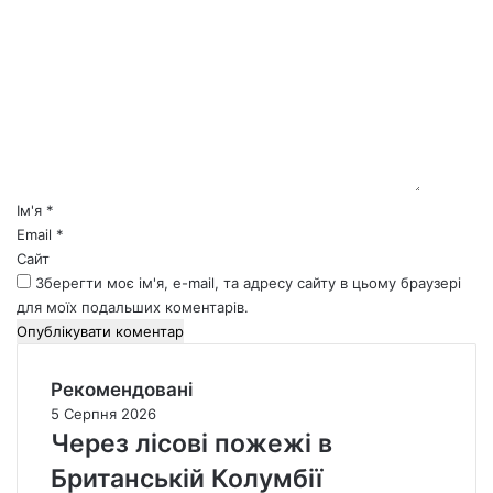
К
о
м
е
н
т
а
р
*
Ім'я
*
Email
*
Сайт
Зберегти моє ім'я, e-mail, та адресу сайту в цьому браузері
для моїх подальших коментарів.
Рекомендовані
5 Серпня 2026
Через лісові пожежі в
Британській Колумбії