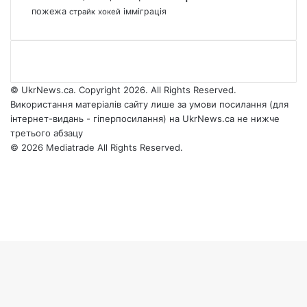
пожежа
імміграція
страйк
хокей
© UkrNews.ca. Copyright 2026. All Rights Reserved.
Використання матеріалів сайту лише за умови посилання (для
інтернет-видань - гіперпосилання) на UkrNews.ca не нижче
третього абзацу
© 2026 Mediatrade All Rights Reserved.
Facebook
YouTube
Instagram
Telegram
Facebook
X
WhatsApp
Google
Threads
Telegram
Viber
Back
News
to
top
button