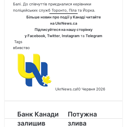
Балі. До співчуттів приєдналися керівники
поліцейських служб Торонто, Піла та Йорка.
Більше новин про події у Канаді читайте
на
UkrNews.ca
Підписуйтеся на нашу сторінку
у
Facebook
,
Twitter
,
Instagram
та
Telegram
Tags
вбивство
UkrNews.ca
10 Червня 2026
Банк
Потужна
Банк Канади
Потужна
Канади
злива
залишив
злива
залишив
затопила