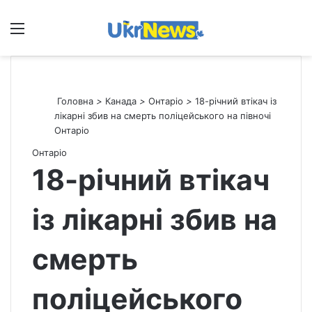
Меню
П
Головна
>
Канада
>
Онтаріо
>
18-річний втікач із
лікарні збив на смерть поліцейського на півночі
Онтаріо
Онтаріо
18-річний втікач
із лікарні збив на
смерть
поліцейського