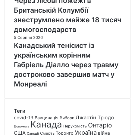
Через лісові пожежі в
Британській Колумбії
знеструмлено майже 18 тисяч
домогосподарств
5 Серпня 2026
Канадський тенісист із
українським корінням
Габріель Діалло через травму
достроково завершив матч у
Монреалі
Теги
Джастін Трюдо
covid-19
Вакцинація
Вибори
Канада
Онтаріо
Нерухомість
Допомога
Україна
США
війна
Торонто
Смерть
Санкції