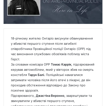
18-річному жителю Онтаріо висунули обвинувачення
у вбивстві першого ступеня після загибелі
співробітника Провінційної поліції Онтаріо (OPP) під
час виконання службових обов’язків поблизу міста
Герст.
За словами комісара OPP
Томас Каррік,
підозрюваний
керував автомобілем, який у вівторок збив на смерть
констебля
Тарун Балі.
Поліцейські намагалися
затримати чоловіка після його втечі з лікарні, де він
проходив обстеження відповідно до Закону про
психічне здоров’я.
Підозрюваного,
Джастіна Веронно,
заарештували та
звинуватили у вбивстві першого ступеня,