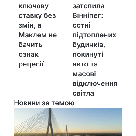
ключову
Вінніпег:
ключову
затопила
ставку
сотні
ставку без
Вінніпег:
без
підтоплених
змін,
будинків,
змін, а
сотні
а
покинуті
Маклем не
підтоплених
Маклем
авто
не
та
бачить
будинків,
бачить
масові
ознак
покинуті
ознак
відключення
рецесії
світла
рецесії
авто та
масові
відключення
світла
Новини за темою