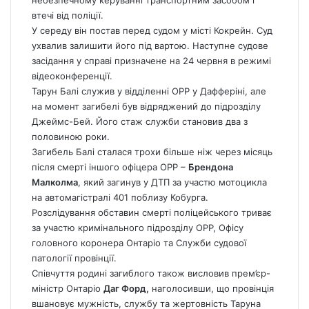
небезпечному керуванні транспортним засобом і
втечі від поліції.
У середу він постав перед судом у місті Кокрейн. Суд
ухвалив залишити його під вартою. Наступне судове
засідання у справі призначене на 24 червня в режимі
відеоконференції.
Тарун Балі служив у відділенні OPP у Дафферіні, але
на момент загибелі був відряджений до підрозділу
Джеймс-Бей. Його стаж служби становив два з
половиною роки.
Загибель Балі сталася трохи більше ніж через місяць
після смерті іншого офіцера OPP –
Брендона
Малколма
, який загинув у ДТП за участю мотоцикла
на автомагістралі 401 поблизу Кобурга.
Розслідування обставин смерті поліцейського триває
за участю кримінального підрозділу OPP, Офісу
головного коронера Онтаріо та Служби судової
патології провінції.
Співчуття родині загиблого також висловив прем’єр-
міністр Онтаріо
Даг Форд,
наголосивши, що провінція
вшановує мужність, службу та жертовність Таруна