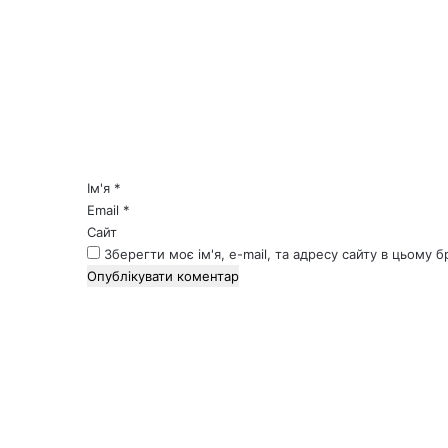
К
о
м
е
н
т
а
р
*
Ім'я
*
Email
*
Сайт
Зберегти моє ім'я, e-mail, та адресу сайту в цьому 