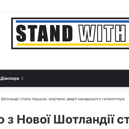
Facebook
YouTube
Instagram
Telegram
Sideba
Google News
Threads
Діаспора
ї Шотландії стала першою жертвою аварії канадського гелікоптера
о з Нової Шотландії 