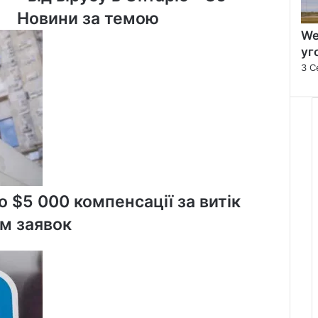
від
Новини за темою
вірусу
We
в
уг
Онтаріо
3 С
-
86
 $5 000 компенсації за витік
м заявок