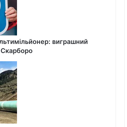
ультимільйонер: виграшний
у Скарборо