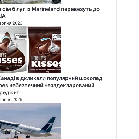
 сім білуг із Marineland перевезуть до
ША
ерпня 2026
Канаді відкликали популярний шоколад
рез небезпечний незадекларований
гредієнт
ерпня 2026