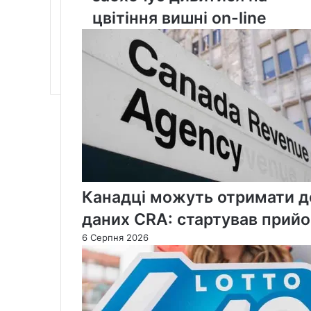
Мер
цвітіння вишні on-line
заохочує
дивитися
на
цвітіння
вишні
on-
line
Канадці можуть отримати до
даних CRA: стартував прийо
6 Серпня 2026