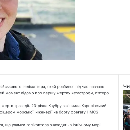
Чи
ійськового гелікоптера, який розбився під час навчань
Clo
 цей момент відомо про першу жертву катастрофи, п’ятеро
 жертв трагедії. 23-річна Коубру закінчила Королівський
офіцером морської інженерії на борту фрегату HMCS
, що уламки гелікоптера знаходять в Іонічному морі.