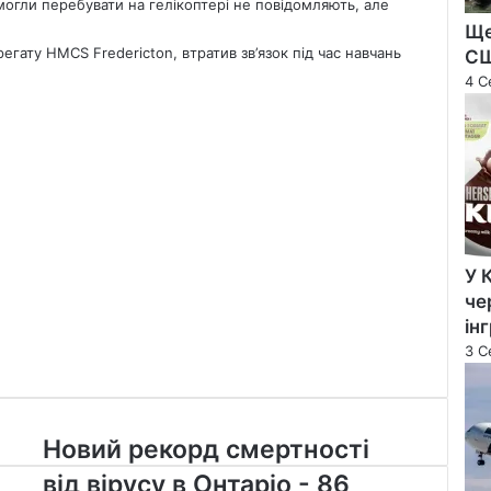
і могли перебувати на гелікоптері не повідомляють, але
Ще
егату HMCS Fredericton, втратив зв’язок під час навчань
С
4 С
У 
че
ін
3 С
Новий
Новий рекорд смертності
рекорд
від вірусу в Онтаріо - 86
смертності