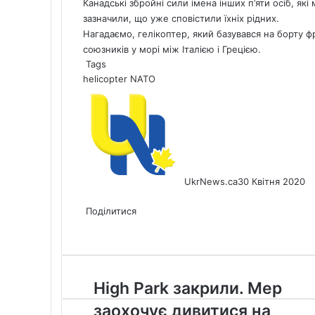
Канадські збройні сили імена інших п’яти осіб, як
зазначили, що уже сповістили їхніх рідних.
Нагадаємо, гелікоптер, який базувався на борту фр
союзників у морі між Італією і Грецією.
Tags
helicopter
NATO
UkrNews.ca
30 Квітня 2020
Facebook
X
LinkedIn
Tumblr
Pinterest
Reddit
Pocket
Messenger
Messenger
WhatsApp
Telegram
Viber
Share
Print
via
Поділитися
Facebook
X
LinkedIn
Tumblr
Pinterest
Reddit
Pocket
Messenger
Messenger
WhatsApp
Telegram
Viber
Email
Share
Print
via
Email
High
High Park закрили. Мер
Park
заохочує дивитися на
закрили.