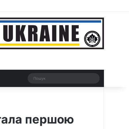
r
Рандомна новина
Switch skin
Пошук
стала першою