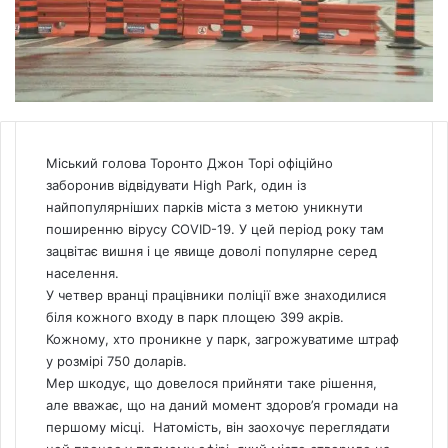
Міський голова Торонто Джон Торі офіційно
заборонив відвідувати High Park, один із
найпопулярніших парків міста з метою уникнути
поширенню вірусу COVID-19. У цей період року там
зацвітає вишня і це явище доволі популярне серед
населення.
У четвер вранці працівники поліції вже знаходилися
біля кожного входу в парк площею 399 акрів.
Кожному, хто проникне у парк, загрожуватиме штраф
у розмірі 750 доларів.
Мер шкодує, що довелося прийняти таке рішення,
але вважає, що на даний момент здоров’я громади на
першому місці. Натомість, він заохочує переглядати