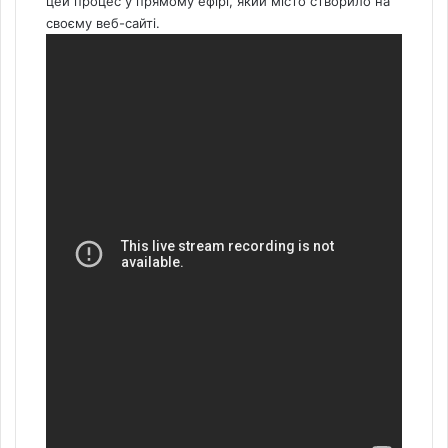
цей процес у прямому ефірі, який місто створило на
своєму веб-сайті.