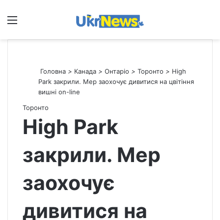
Меню
П
Головна
>
Канада
>
Онтаріо
>
Торонто
>
High
Park закрили. Мер заохочує дивитися на цвітіння
вишні on-line
Торонто
High Park
закрили. Мер
заохочує
дивитися на