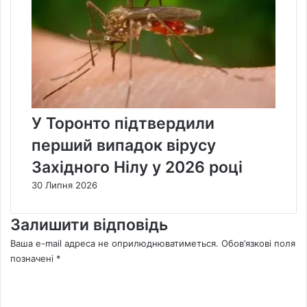
У Торонто підтвердили
перший випадок вірусу
Західного Нілу у 2026 році
30 Липня 2026
Залишити відповідь
Ваша e-mail адреса не оприлюднюватиметься.
Обов’язкові поля
позначені
*
К
о
м