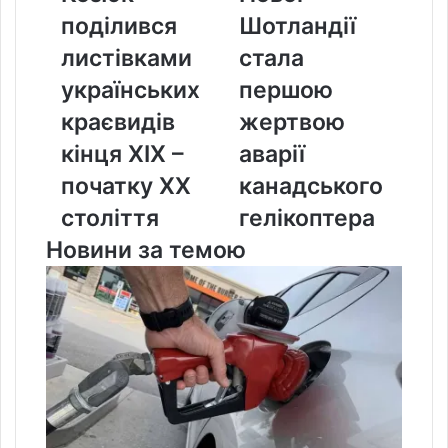
листівками
Шотландії
поділився
Шотландії
українських
стала
краєвидів
першою
листівками
стала
кінця
жертвою
українських
першою
XIX
аварії
–
канадського
краєвидів
жертвою
початку
гелікоптера
кінця XIX –
аварії
XX
століття
початку XX
канадського
століття
гелікоптера
Новини за темою