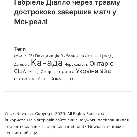
Габріель Діалло через травму
достроково завершив матч у
Монреалі
Теги
Джастін Трюдо
covid-19
Вакцинація
Вибори
Канада
Онтаріо
Нерухомість
Допомога
Україна
США
війна
Торонто
Смерть
Санкції
пожежа
імміграція
страйк
хокей
© UkrNews.ca. Copyright 2026. All Rights Reserved.
Використання матеріалів сайту лише за умови посилання (для
інтернет-видань - гіперпосилання) на UkrNews.ca не нижче
третього абзацу