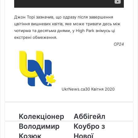
Джон Торі зазначив, що одразу після завершення
цвітіння вишневих квітів, яке може тривати десь між
чотирма та десятьма днями, у High Park знімусь ці
екстрені обмеження.
CP24
UkrNews.ca
30 Квітня 2020
Колекціонер
Аббігейл
Колекціонер
Аббігейл
Володимир
Коубро
Володимир
Коубро з
Козюк
з
поділився
Нової
Козюк
Нової