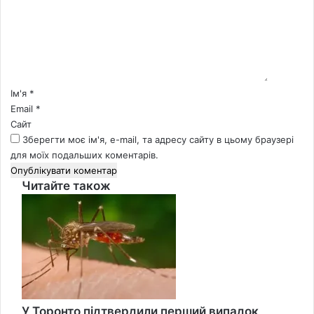
е
н
т
а
р
*
Ім'я
*
Email
*
Сайт
Зберегти моє ім'я, e-mail, та адресу сайту в цьому браузері
для моїх подальших коментарів.
Читайте також
Close
У Торонто підтвердили перший випадок