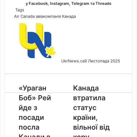
у
Facebook
,
Instagram,
Telegram
та
Threads
Tags
Air Canada
авіакомпанія
Канада
UkrNews.ca
9 Листопада 2025
«Ураган
Канада
«Ураган
Канада
Боб»
втратила
Боб» Рей
втратила
Рей
статус
йде
країни,
йде з
статус
з
вільної
посади
країни,
посади
від
посла
кору
посла
вільної від
Канади