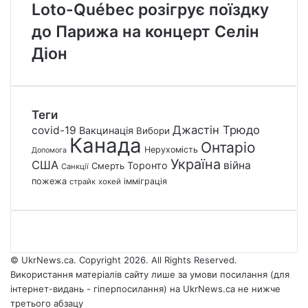
Loto-Québec розігрує поїздку
до Парижа на концерт Селін
Діон
Теги
Джастін Трюдо
covid-19
Вакцинація
Вибори
Канада
Онтаріо
Нерухомість
Допомога
Україна
США
війна
Торонто
Смерть
Санкції
пожежа
імміграція
страйк
хокей
© UkrNews.ca. Copyright 2026. All Rights Reserved.
Використання матеріалів сайту лише за умови посилання (для
інтернет-видань - гіперпосилання) на UkrNews.ca не нижче
третього абзацу