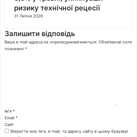
ризику технічної рецесії
31 Липня 2026
Залишити відповідь
Ваша e-mail адреса не оприлюднюватиметься.
Обов’язкові поля
позначені
*
К
о
м
е
н
т
а
р
*
Ім'я
*
Email
*
Сайт
Зберегти моє ім'я, e-mail, та адресу сайту в цьому браузері