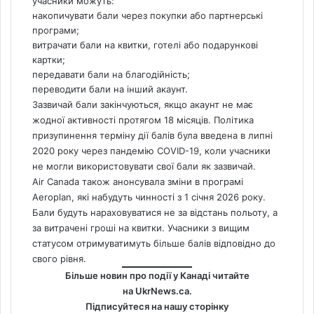
учасники можуть:
накопичувати бали через покупки або партнерські
програми;
витрачати бали на квитки, готелі або подарункові
картки;
передавати бали на благодійність;
переводити бали на інший акаунт.
Зазвичай бали закінчуються, якщо акаунт не має
жодної активності протягом 18 місяців. Політика
призупинення терміну дії балів була введена в липні
2020 року через пандемію COVID-19, коли учасники
не могли використовувати свої бали як зазвичай.
Air Canada
також анонсувала зміни в програмі
Aeroplan, які набудуть чинності з 1 січня 2026 року.
Бали будуть нараховуватися не за відстань польоту, а
за витрачені гроші на квитки. Учасники з вищим
статусом отримуватимуть більше балів відповідно до
свого рівня.
Більше новин про події у Канаді читайте
на
UkrNews.ca
.
Підписуйтеся на нашу сторінку