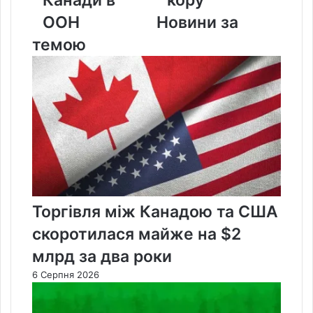
Канади в
кору
в
ООН
ООН
Новини за
темою
Торгівля між Канадою та США
скоротилася майже на $2
млрд за два роки
6 Серпня 2026