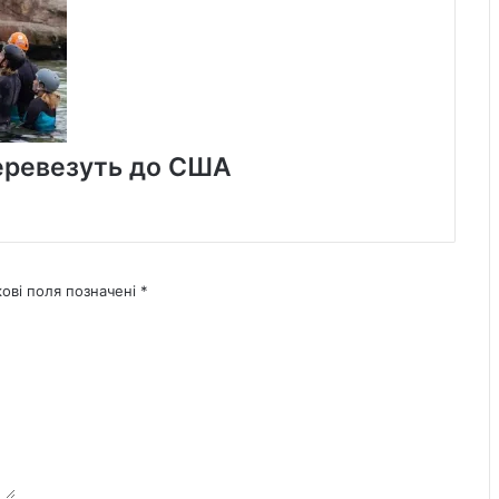
 перевезуть до США
кові поля позначені
*