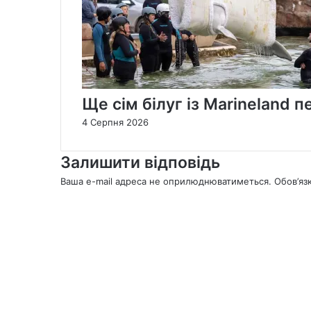
Ще сім білуг із Marineland
4 Серпня 2026
Залишити відповідь
Ваша e-mail адреса не оприлюднюватиметься.
Обов’яз
К
о
м
е
н
т
а
р