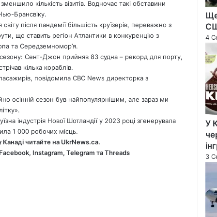
меншило кількість візитів. Водночас такі обставини
Нью-Брансвіку.
Ще
 світу після пандемії більшість круїзерів, переважно з
С
ти, що ставить регіон Атлантики в конкуренцію з
4 С
опа та Середземномор’я.
 сезону: Сент-Джон прийняв 83 судна – рекорд для порту,
стрічав кілька кораблів.
 пасажирів,
повідомила CBC News
директорка з
йно осінній сезон був найпопулярнішим, але зараз ми
літку».
круїзна індустрія Нової Шотландії у 2023 році згенерувала
У 
ила 1 000 робочих місць.
че
у Канаді читайте на
UkrNews.ca
.
ін
Facebook
,
Instagram,
Telegram
та
Threads
3 С