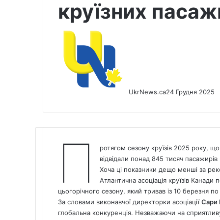
круїзних пасажи
UkrNews.ca
24 Грудня 2025
П
ротягом сезону круїзів 2025 року, щ
відвідали понад 845 тисяч пасажирів 
Хоча ці показники дещо менші за реко
Атлантична асоціація круїзів Канади 
цьогорічного сезону, який тривав із 10 березня по
За словами виконавчої директорки асоціації
Сари 
глобальна конкуренція. Незважаючи на сприятливу