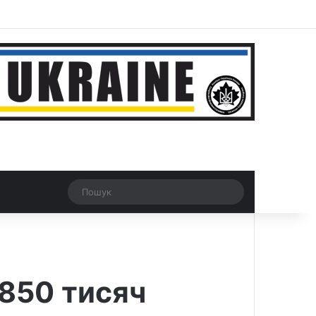
ar
Рандомна новина
Switch skin
Пошук
850 тисяч