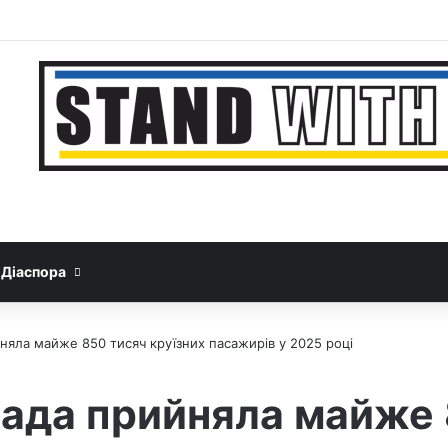
Facebook
YouTube
Instagram
Telegram
Sideb
Google News
Threads
Діаспора
няла майже 850 тисяч круїзних пасажирів у 2025 році
ада прийняла майже 