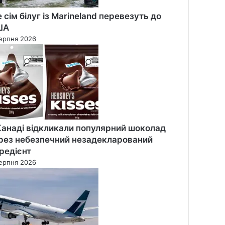
 сім білуг із Marineland перевезуть до
ША
ерпня 2026
Канаді відкликали популярний шоколад
рез небезпечний незадекларований
гредієнт
ерпня 2026