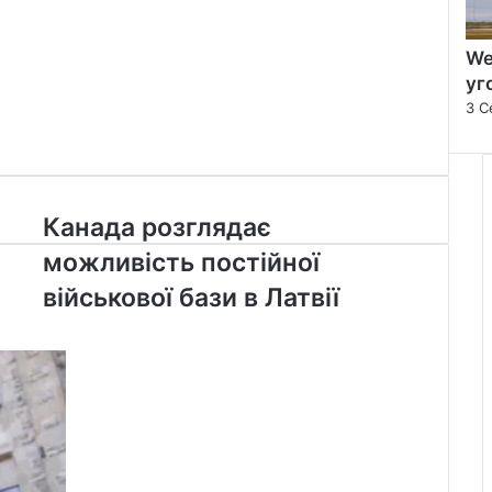
We
уг
3 С
Канада
Канада розглядає
розглядає
можливість постійної
можливість
постійної
військової бази в Латвії
військової
бази
в
Латвії