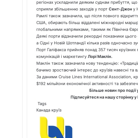
регіонах ускладнили деяким суднам прибуття, що з
сприяли збільшенню заходів у порт
Сент-Джон
у 
Рамлі також зазначила, що після повного відкриття
США, обирають більш віддалені міжнародні маршру
глобальними напрямками, такими як Північна Євр
Деякі порти відзначили рекордні показники цього
а Сідні у Новій Шотландії кілька разів одночасно зу
Порт Галіфакса прийняв понад 357 тисяч круїзних
комунікацій і маркетингу
Лорі Маклін.
Маклін також зазначила нову тенденцію: «Традиці
бачимо зростаючий інтерес до круїзів навесні та в
За даними Cruise Lines International Association, 
$192 мільйони економічної активності та забезпеч
Більше новин про події 
Підписуйтеся на нашу сторінку у
Tags
Канада
круїз