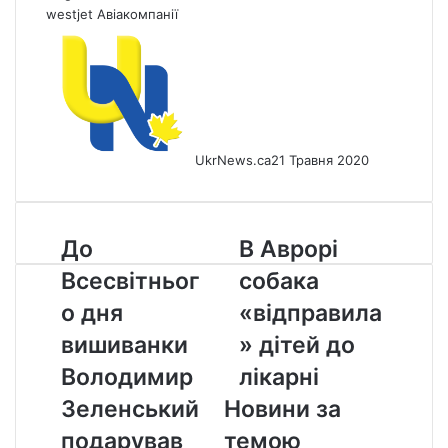
westjet
Авіакомпанії
UkrNews.ca
21 Травня 2020
До
В
До
В Аврорі
Всесвітнього
Аврорі
Всесвітньог
собака
дня
собака
вишиванки
«відправила»
о дня
«відправила
Володимир
дітей
вишиванки
» дітей до
Зеленський
до
подарував
лікарні
Володимир
лікарні
вишиту
Зеленський
Новини за
сорочку
«президенту»
подарував
темою