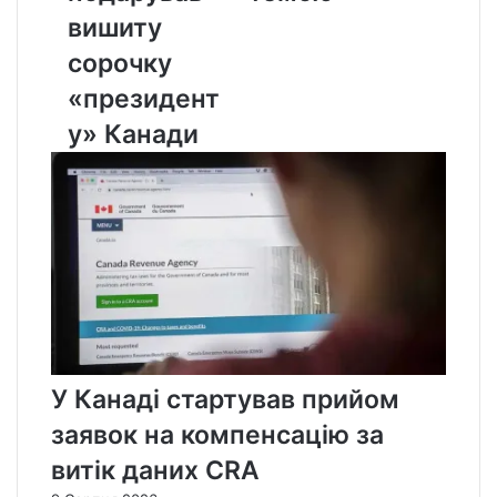
Канади
вишиту
сорочку
«президент
у» Канади
У Канаді стартував прийом
заявок на компенсацію за
витік даних CRA