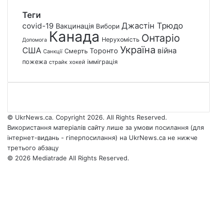
Теги
Джастін Трюдо
covid-19
Вакцинація
Вибори
Канада
Онтаріо
Нерухомість
Допомога
Україна
США
війна
Торонто
Смерть
Санкції
пожежа
імміграція
страйк
хокей
© UkrNews.ca. Copyright 2026. All Rights Reserved.
Використання матеріалів сайту лише за умови посилання (для
інтернет-видань - гіперпосилання) на UkrNews.ca не нижче
третього абзацу
© 2026 Mediatrade All Rights Reserved.
Facebook
YouTube
Instagram
Telegram
Facebook
X
WhatsApp
Google
Threads
Telegram
Viber