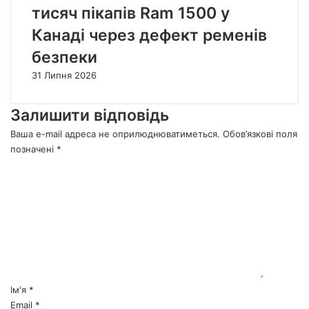
тисяч пікапів Ram 1500 у
Канаді через дефект ременів
безпеки
31 Липня 2026
Залишити відповідь
Ваша e-mail адреса не оприлюднюватиметься.
Обов’язкові поля
позначені
*
К
о
м
е
н
т
а
р
*
Ім'я
*
Email
*