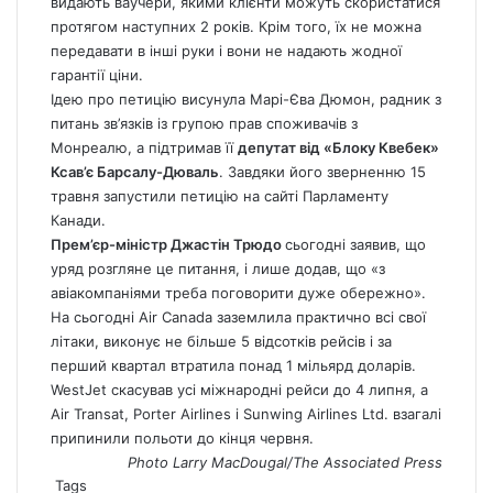
видають ваучери, якими клієнти можуть скористатися
протягом наступних 2 років. Крім того, їх не можна
передавати в інші руки і вони не надають жодної
гарантії ціни.
Ідею про петицію висунула Марі-Єва Дюмон, радник з
питань зв’язків із групою прав споживачів з
Монреалю, а підтримав її
депутат від «Блоку Квебек»
Ксав’є Барсалу-Дюваль
. Завдяки його зверненню 15
травня запустили петицію на сайті Парламенту
Канади.
Прем’єр-міністр Джастін Трюдо
сьогодні заявив, що
уряд розгляне це питання, і лише додав, що «з
авіакомпаніями треба поговорити дуже обережно».
На сьогодні Air
Canada
заземлила практично всі свої
літаки, виконує не більше 5 відсотків рейсів і за
перший квартал втратила понад 1 мільярд доларів.
WestJet скасував усі міжнародні рейси до 4 липня, а
Air Transat, Porter Airlines і Sunwing Airlines Ltd. взагалі
припинили польоти до кінця червня.
Photo Larry MacDougal/The Associated Press
Tags