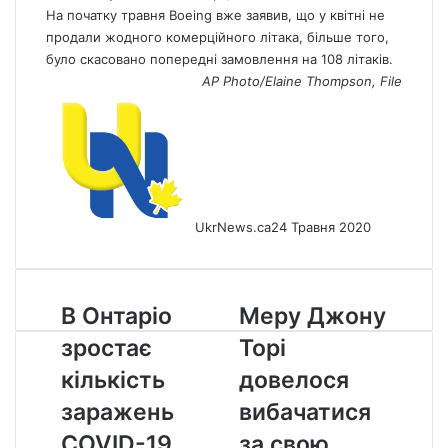
На початку травня Boeing вже заявив, що у квітні не
продали жодного комерційного літака, більше того,
було скасовано попередні замовлення на 108 літаків.
AP Photo/Elaine Thompson, File
UkrNews.ca
24 Травня 2020
В
Меру
В Онтаріо
Меру Джону
Онтаріо
Джону
зростає
Торі
зростає
Торі
кількість
довелося
кількість
довелося
заражень
вибачатися
заражень
вибачатися
COVID-
за
19
свою
COVID-19
за свою