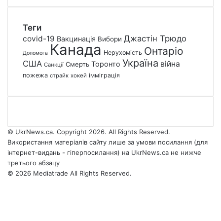
Теги
Джастін Трюдо
covid-19
Вакцинація
Вибори
Канада
Онтаріо
Нерухомість
Допомога
Україна
США
війна
Торонто
Смерть
Санкції
пожежа
імміграція
страйк
хокей
© UkrNews.ca. Copyright 2026. All Rights Reserved.
Використання матеріалів сайту лише за умови посилання (для
інтернет-видань - гіперпосилання) на UkrNews.ca не нижче
третього абзацу
© 2026 Mediatrade All Rights Reserved.
Facebook
YouTube
Instagram
Telegram