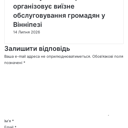
організовує виїзне
обслуговування громадян у
Вінніпезі
14 Липня 2026
Залишити відповідь
Ваша e-mail адреса не оприлюднюватиметься.
Обов’язкові поля
позначені
*
К
о
м
е
н
т
а
р
*
Ім'я
*
Email
*