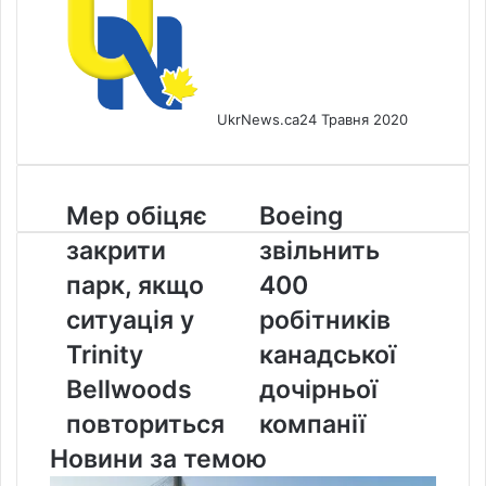
UkrNews.ca
24 Травня 2020
Мер
Boeing
Мер обіцяє
Boeing
обіцяє
звільнить
закрити
звільнить
закрити
400
парк,
робітників
парк, якщо
400
якщо
канадської
ситуація у
робітників
ситуація
дочірньої
у
компанії
Trinity
канадської
Trinity
Bellwoods
дочірньої
Bellwoods
повториться
повториться
компанії
Новини за темою