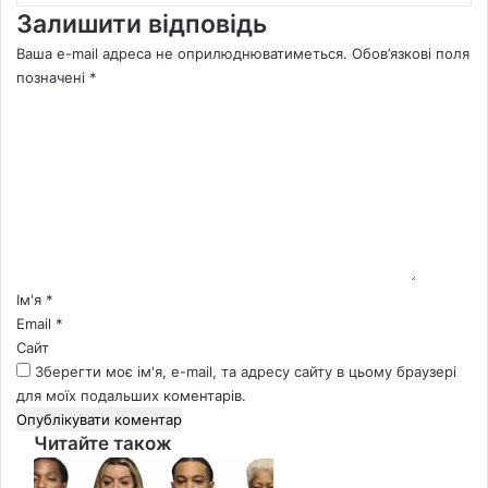
Залишити відповідь
Ваша e-mail адреса не оприлюднюватиметься.
Обов’язкові поля
позначені
*
К
о
м
е
н
т
а
р
*
Ім'я
*
Email
*
Сайт
Зберегти моє ім'я, e-mail, та адресу сайту в цьому браузері
для моїх подальших коментарів.
Читайте також
Close