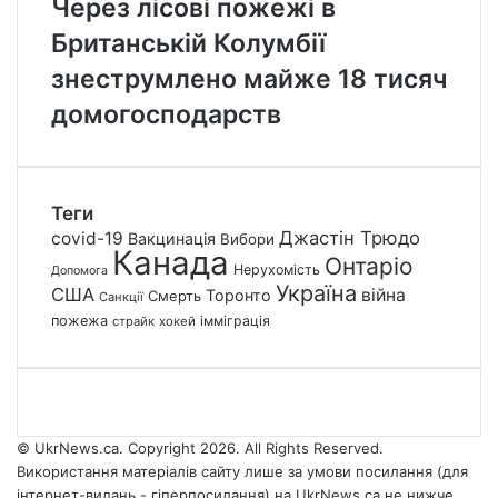
Через лісові пожежі в
Британській Колумбії
знеструмлено майже 18 тисяч
домогосподарств
Теги
Джастін Трюдо
covid-19
Вакцинація
Вибори
Канада
Онтаріо
Нерухомість
Допомога
Україна
США
війна
Торонто
Смерть
Санкції
пожежа
імміграція
страйк
хокей
© UkrNews.ca. Copyright 2026. All Rights Reserved.
Використання матеріалів сайту лише за умови посилання (для
інтернет-видань - гіперпосилання) на UkrNews.ca не нижче