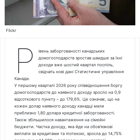
Flickr
Р
івень заборгованості канадських
домогосподарств зростав швидше за їхні
доходи вже шостий квартал поспіль,
свідчать нові дані Статистичне управління
Канади.
У першому кварталі 2026 року співвідношення боргу
домогосподарств до наявного доходу зросло на 0,9
відсоткового пункту – до 179,6%. Це означає, що на
кожен долар наявного доходу канадці мали
приблизно 1,80 долара кредитної заборгованості.
Також збільшилося навантаження на сімейні
бюджети. Частка доходу, яка йде на обов’язкові
виплати за кредитами та іпотекою, зросла до 14,75%