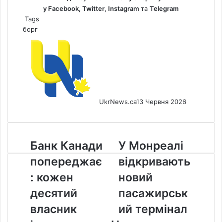
у
Facebook
,
Twitter
,
Instagram
та
Telegram
Tags
борг
UkrNews.ca
13 Червня 2026
Банк
У
Банк Канади
У Монреалі
Канади
Монреалі
попереджає
відкривають
попереджає:
відкривають
кожен
новий
: кожен
новий
десятий
пасажирський
десятий
пасажирськ
власник
термінал
іпотеки
власник
ий термінал
в