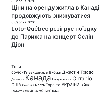
8 Серпня 2026
Ціни на оренду житла в Канаді
продовжують знижуватися
8 Серпня 2026
Loto-Québec розігрує поїздку
до Парижа на концерт Селін
Діон
Теги
Джастін Трюдо
covid-19
Вакцинація
Вибори
Канада
Онтаріо
Нерухомість
Допомога
Україна
США
війна
Торонто
Смерть
Санкції
пожежа
імміграція
страйк
хокей