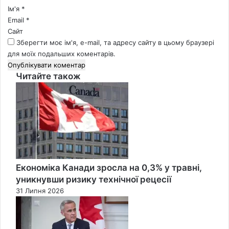
*
Ім'я
*
Email
*
Сайт
Зберегти моє ім'я, e-mail, та адресу сайту в цьому браузері
для моїх подальших коментарів.
Читайте також
Close
Економіка Канади зросла на 0,3% у травні,
уникнувши ризику технічної рецесії
31 Липня 2026