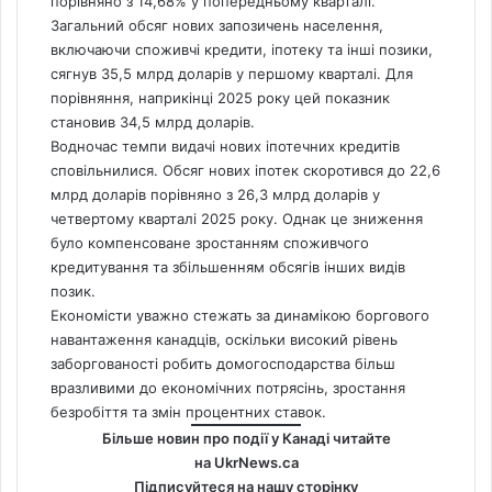
порівняно з 14,68% у попередньому кварталі.
Загальний обсяг нових запозичень населення,
включаючи споживчі кредити, іпотеку та інші позики,
сягнув 35,5 млрд доларів у першому кварталі. Для
порівняння, наприкінці 2025 року цей показник
становив 34,5 млрд доларів.
Водночас темпи видачі нових іпотечних кредитів
сповільнилися. Обсяг нових іпотек скоротився до 22,6
млрд доларів порівняно з 26,3 млрд доларів у
четвертому кварталі 2025 року. Однак це зниження
було компенсоване зростанням споживчого
кредитування та збільшенням обсягів інших видів
позик.
Економісти уважно стежать за динамікою боргового
навантаження канадців, оскільки високий рівень
заборгованості робить домогосподарства більш
вразливими до економічних потрясінь, зростання
безробіття та змін процентних ставок.
Більше новин про події у Канаді читайте
на
UkrNews.ca
Підписуйтеся на нашу сторінку