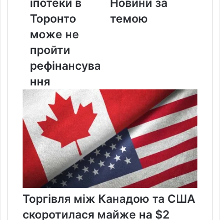
іпотеки в
Новини за
Торонто
може
Торонто
темою
не
може не
пройти
рефінансування
пройти
рефінансува
ння
Торгівля між Канадою та США
скоротилася майже на $2