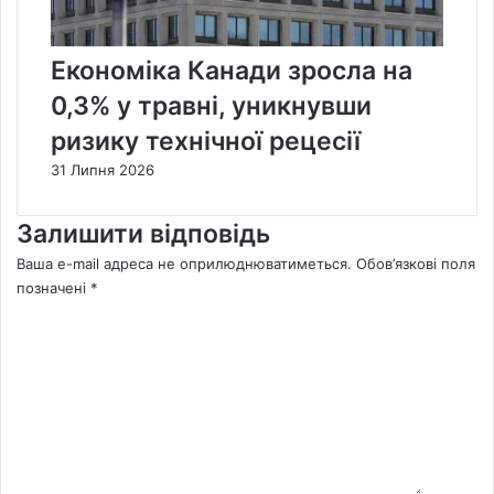
Економіка Канади зросла на
0,3% у травні, уникнувши
ризику технічної рецесії
31 Липня 2026
Залишити відповідь
Ваша e-mail адреса не оприлюднюватиметься.
Обов’язкові поля
позначені
*
К
о
м
е
н
т
а
р