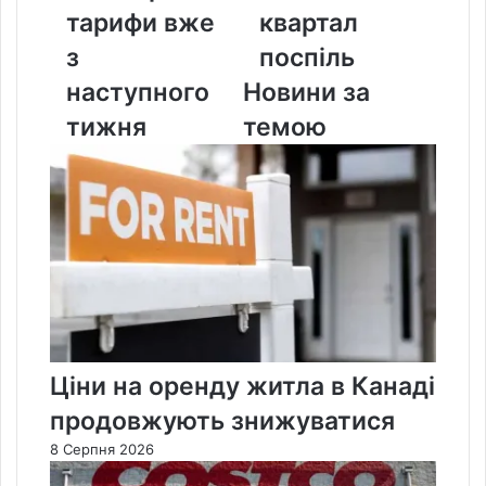
з
поспіль
тарифи вже
квартал
наступного
з
поспіль
тижня
наступного
Новини за
тижня
темою
Ціни на оренду житла в Канаді
продовжують знижуватися
8 Серпня 2026