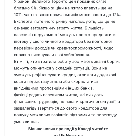
У районі Великого Торонто цей показник сягає
близько 9%. Якщо ж ціни на житло впадуть ще на
10%, частка таких позичальників може зрости до 12%.
Експерти іпотечного ринку наголошують, що це не
означає автоматичну втрату житла. Більшість
власників нерухомості можуть просто продовжити
іпотеку у свого чинного кредитора без повторної
перевірки доходів чи кредитоспроможності, якщо
справно виконували свої зобов’язання.
Втім, ті, хто втратили роботу або мають значні борги,
можуть опинитися у складній ситуації. Вони не
зможуть рефінансувати кредит, отримати додаткові
кошти під заставу житла або скористатися
вигіднішими пропозиціями інших банків.
Фахівці радять власникам житла, які очікують
фінансових труднощів, не чекати критичної ситуації, а
заздалегідь звертатися до свого кредитора для
пошуку можливих варіантів підтримки та перегляду
умов виплат.
Більше новин про події у Канаді читайте
на
UkrNews.ca