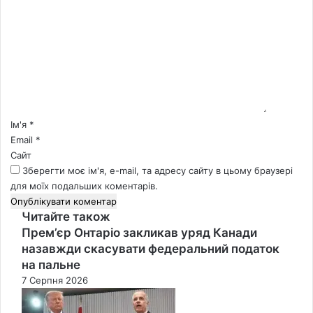
о
м
е
н
т
а
р
*
Ім'я
*
Email
*
Сайт
Зберегти моє ім'я, e-mail, та адресу сайту в цьому браузері
для моїх подальших коментарів.
Читайте також
Close
Прем’єр Онтаріо закликав уряд Канади
назавжди скасувати федеральний податок
на пальне
7 Серпня 2026