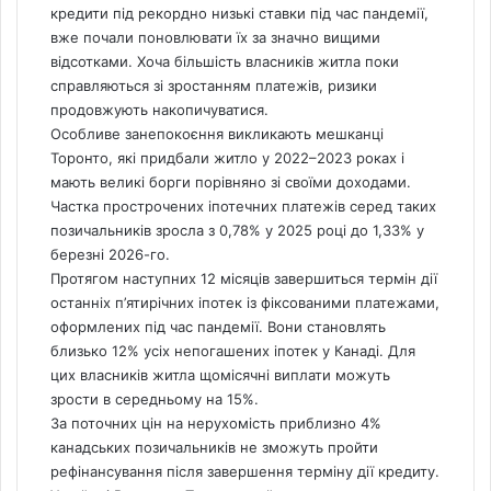
кредити під рекордно низькі ставки під час пандемії,
вже почали поновлювати їх за значно вищими
відсотками. Хоча більшість власників житла поки
справляються зі зростанням платежів, ризики
продовжують накопичуватися.
Особливе занепокоєння викликають мешканці
Торонто, які придбали
житло
у 2022–2023 роках і
мають великі борги порівняно зі своїми доходами.
Частка прострочених іпотечних платежів серед таких
позичальників зросла з 0,78% у 2025 році до 1,33% у
березні 2026-го.
Протягом наступних 12 місяців завершиться термін дії
останніх п’ятирічних іпотек із фіксованими платежами,
оформлених під час пандемії. Вони становлять
близько 12% усіх непогашених іпотек у Канаді. Для
цих власників житла щомісячні виплати можуть
зрости в середньому на 15%.
За поточних цін на нерухомість приблизно 4%
канадських позичальників не зможуть пройти
рефінансування після завершення терміну дії кредиту.