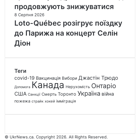
продовжують знижуватися
8 Серпня 2026
Loto-Québec розігрує поїздку
до Парижа на концерт Селін
Діон
Теги
Джастін Трюдо
covid-19
Вакцинація
Вибори
Канада
Онтаріо
Нерухомість
Допомога
Україна
США
війна
Торонто
Смерть
Санкції
пожежа
імміграція
страйк
хокей
© UkrNews.ca. Copyright 2026. All Rights Reserved.