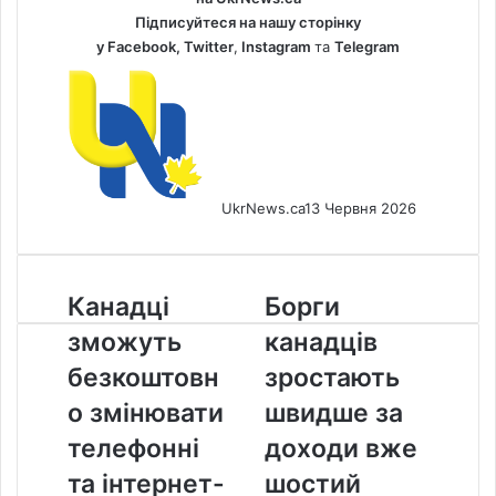
Підписуйтеся на нашу сторінку
у
Facebook
,
Twitter
,
Instagram
та
Telegram
UkrNews.ca
13 Червня 2026
Канадці
Борги
Канадці
Борги
зможуть
канадців
зможуть
канадців
безкоштовно
зростають
змінювати
швидше
безкоштовн
зростають
телефонні
за
о змінювати
швидше за
та
доходи
інтернет-
вже
телефонні
доходи вже
тарифи
шостий
та інтернет-
шостий
вже
квартал