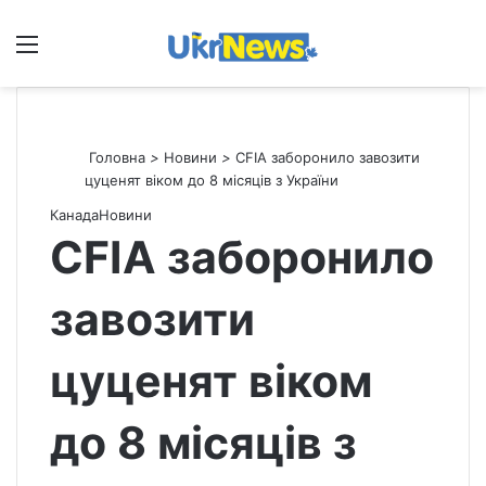
Меню
П
Головна
>
Новини
>
CFIA заборонило завозити
цуценят віком до 8 місяців з України
Канада
Новини
CFIA заборонило
завозити
цуценят віком
до 8 місяців з