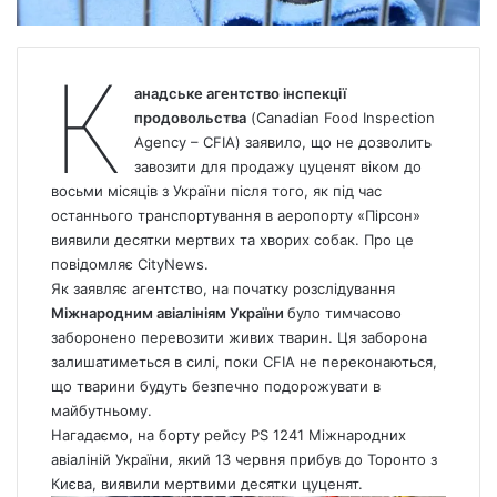
К
анадське агентство інспекції
продовольства
(Canadian Food Inspection
Agency – CFIA) заявило, що не дозволить
завозити для продажу цуценят віком до
восьми місяців з України після того, як під час
останнього транспортування в аеропорту «Пірсон»
виявили десятки мертвих та хворих собак. Про це
повідомляє CityNews.
Як заявляє агентство, на початку розслідування
Міжнародним авіалініям України
було тимчасово
заборонено перевозити живих тварин. Ця заборона
залишатиметься в силі, поки CFIA не переконаються,
що тварини будуть безпечно подорожувати в
майбутньому.
Нагадаємо,
на борту рейсу PS 1241 Міжнародних
авіаліній України, який 13 червня прибув до Торонто з
Києва,
виявили мертвими десятки цуценят.