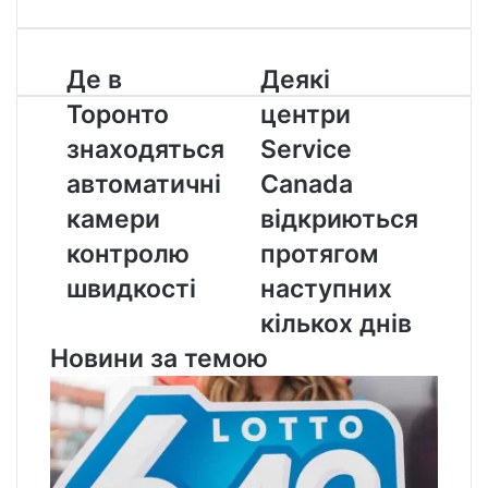
Де
Деякі
Де в
Деякі
в
центри
Торонто
центри
Торонто
Service
знаходяться
Canada
знаходяться
Service
автоматичні
відкриються
автоматичні
Canada
камери
протягом
контролю
наступних
камери
відкриються
швидкості
кількох
контролю
протягом
днів
швидкості
наступних
кількох днів
Новини за темою