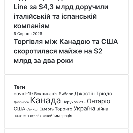
Line за $4,3 млрд доручили
італійській та іспанській
компаніям
6 Серпня 2026
Торгівля між Канадою та США
скоротилася майже на $2
млрд за два роки
Теги
Джастін Трюдо
covid-19
Вакцинація
Вибори
Канада
Онтаріо
Нерухомість
Допомога
Україна
США
війна
Торонто
Смерть
Санкції
пожежа
імміграція
страйк
хокей