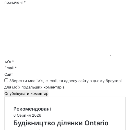
позначені
*
К
о
м
е
н
т
а
р
*
Ім'я
*
Email
*
Сайт
Зберегти моє ім'я, e-mail, та адресу сайту в цьому браузері
для моїх подальших коментарів.
Рекомендовані
6 Серпня 2026
Будівництво ділянки Ontario