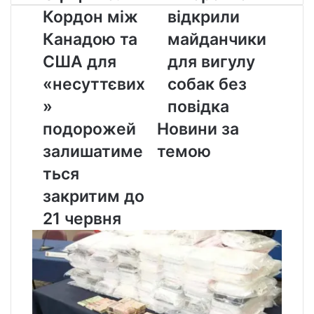
Кордон
Торонто
Кордон між
відкрили
між
відкрили
Канадою
майданчики
Канадою та
майданчики
та
для
США для
для вигулу
США
вигулу
для
собак
«несуттєвих
собак без
«несуттєвих»
без
»
повідка
подорожей
повідка
залишатиметься
подорожей
Новини за
закритим
залишатиме
темою
до
21
ться
червня
закритим до
21 червня