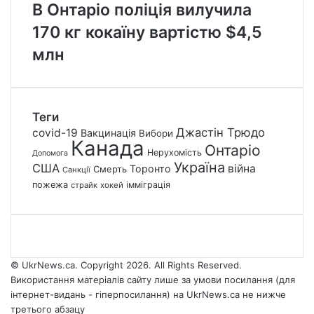
В Онтаріо поліція вилучила
170 кг кокаїну вартістю $4,5
млн
Теги
Джастін Трюдо
covid-19
Вакцинація
Вибори
Канада
Онтаріо
Нерухомість
Допомога
Україна
США
війна
Торонто
Смерть
Санкції
пожежа
імміграція
страйк
хокей
© UkrNews.ca. Copyright 2026. All Rights Reserved.
Використання матеріалів сайту лише за умови посилання (для
інтернет-видань - гіперпосилання) на UkrNews.ca не нижче
третього абзацу