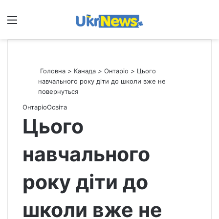
Меню
П
Головна
>
Канада
>
Онтаріо
>
Цього
навчального року діти до школи вже не
повернуться
Онтаріо
Освіта
Цього
навчального
року діти до
школи вже не