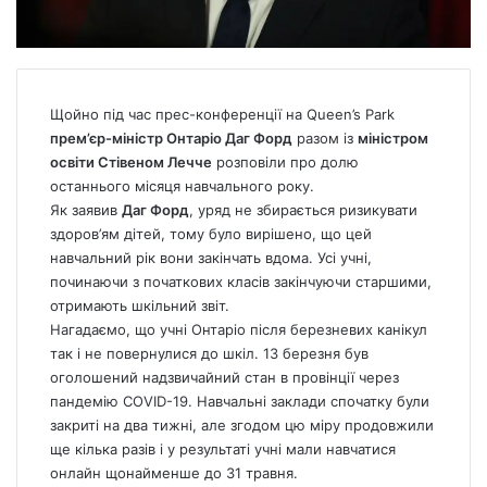
Щойно під час прес-конференції на Queen’s Park
прем’єр-міністр Онтаріо Даг Форд
разом із
міністром
освіти Стівеном Лечче
розповіли про долю
останнього місяця навчального року.
Як заявив
Даг Форд
, уряд не збирається ризикувати
здоров’ям дітей, тому було вирішено, що цей
навчальний рік вони закінчать вдома. Усі учні,
починаючи з початкових класів закінчуючи старшими,
отримають шкільний звіт.
Нагадаємо, що учні Онтаріо після березневих канікул
так і не повернулися до шкіл. 13 березня був
оголошений надзвичайний стан в провінції через
пандемію COVID-19. Навчальні заклади спочатку були
закриті на два тижні, але згодом цю міру продовжили
ще кілька разів і у результаті учні мали навчатися
онлайн щонайменше до 31 травня.