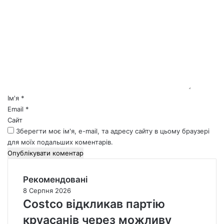
К
о
м
е
н
т
а
р
*
Ім'я
*
Email
*
Сайт
Зберегти моє ім'я, e-mail, та адресу сайту в цьому браузері
для моїх подальших коментарів.
Рекомендовані
8 Серпня 2026
Costco відкликав партію
круасанів через можливу