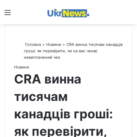
Меню
П
Головна
>
Новини
>
CRA винна тисячам канадців
гроші: як перевірити, чи на вас чекає
невиплачений чек
Новини
CRA винна
тисячам
канадців гроші:
як перевірити,