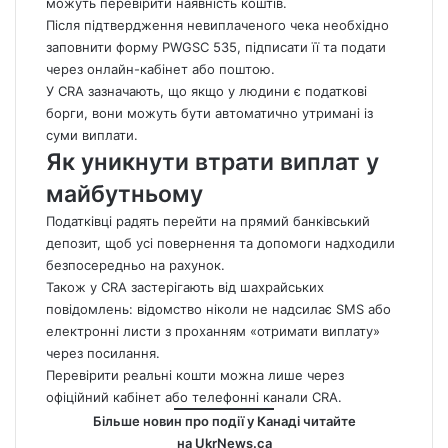
можуть перевірити наявність коштів.
Після підтвердження невиплаченого чека необхідно
заповнити форму PWGSC 535, підписати її та подати
через онлайн-кабінет або поштою.
У CRA зазначають, що якщо у людини є податкові
борги, вони можуть бути автоматично утримані із
суми виплати.
Як уникнути втрати виплат у
майбутньому
Податківці радять перейти на прямий банківський
депозит, щоб усі повернення та допомоги надходили
безпосередньо на рахунок.
Також у CRA застерігають від шахрайських
повідомлень: відомство ніколи не надсилає SMS або
електронні листи з проханням «отримати виплату»
через посилання.
Перевірити реальні кошти можна лише через
офіційний кабінет або телефонні канали CRA.
Більше новин про події у Канаді читайте
на
UkrNews.ca