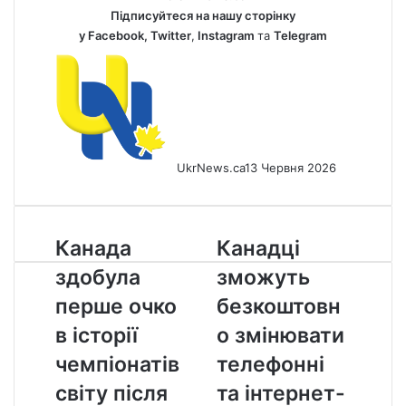
Підписуйтеся на нашу сторінку
у
Facebook
,
Twitter
,
Instagram
та
Telegram
UkrNews.ca
13 Червня 2026
Канада
Канадці
Канада
Канадці
здобула
зможуть
здобула
зможуть
перше
безкоштовно
очко
змінювати
перше очко
безкоштовн
в
телефонні
в історії
о змінювати
історії
та
чемпіонатів
інтернет-
чемпіонатів
телефонні
світу
тарифи
світу після
та інтернет-
після
вже