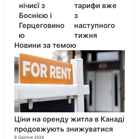
нічиєї
з
нічиєї з
тарифи вже
з
наступного
Боснією і
з
Боснією
тижня
і
Герцеговино
наступного
Герцеговиною
ю
тижня
Новини за темою
Ціни на оренду житла в Канаді
продовжують знижуватися
8 Серпня 2026