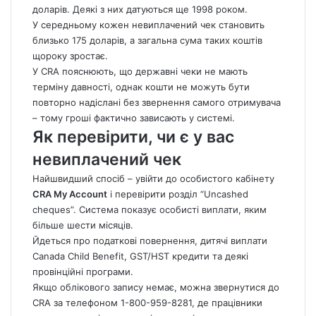
доларів. Деякі з них датуються ще 1998 роком.
У середньому кожен невиплачений чек становить
близько 175 доларів, а загальна сума таких коштів
щороку зростає.
У CRA пояснюють, що державні чеки не мають
терміну давності, однак кошти не можуть бути
повторно надіслані без звернення самого отримувача
– тому гроші фактично зависають у системі.
Як перевірити, чи є у вас
невиплачений чек
Найшвидший спосіб – увійти до особистого кабінету
CRA My Account
і перевірити розділ “Uncashed
cheques”. Система показує особисті виплати, яким
більше шести місяців.
Йдеться про податкові повернення, дитячі виплати
Canada
Child Benefit, GST/HST кредити та деякі
провінційні програми.
Якщо облікового запису немає, можна звернутися до
CRA за телефоном 1-800-959-8281, де працівники