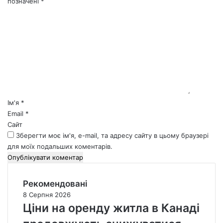
позначені
*
К
о
м
е
н
т
а
р
*
Ім'я
*
Email
*
Сайт
Зберегти моє ім'я, e-mail, та адресу сайту в цьому браузері
для моїх подальших коментарів.
Рекомендовані
8 Серпня 2026
Ціни на оренду житла в Канаді