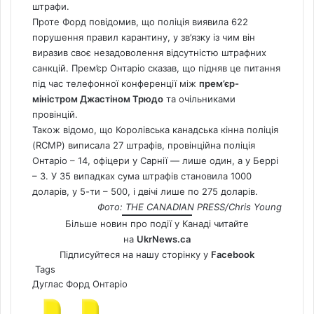
штрафи.
Проте Форд повідомив, що поліція виявила 622
порушення правил карантину, у зв’язку із чим він
виразив своє незадоволення відсутністю штрафних
санкцій. Прем’єр Онтаріо сказав, що підняв це питання
під час телефонної конференції між
прем’єр-
міністром Джастіном Трюдо
та очільниками
провінцій.
Також відомо, що Королівська канадська кінна поліція
(RCMP) виписала 27 штрафів, провінційна поліція
Онтаріо – 14, офіцери у Сарнії — лише один, а у Беррі
– 3. У 35 випадках сума штрафів становила 1000
доларів, у 5-ти – 500, і двічі лише по 275 доларів.
Фото: THE CANADIAN PRESS/Chris Young
Більше новин про події у Канаді читайте
на
UkrNews.ca
Підписуйтеся на нашу сторінку у
Facebook
Tags
Дуглас Форд
Онтаріо