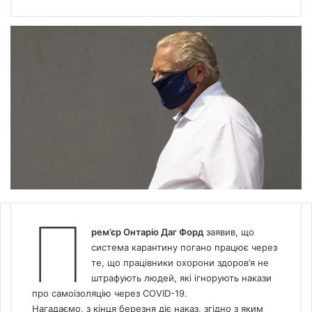
П
рем’єр Онтаріо Даг Форд
заявив, що
система карантину погано працює через
те, що працівники охорони здоров’я не
штрафують людей, які ігнорують накази
про самоізоляцію через COVID-19.
Нагадаємо, з кінця березня діє наказ, згідно з яким