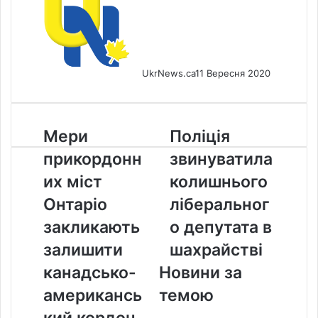
UkrNews.ca
11 Вересня 2020
Мери
Поліція
Мери
Поліція
прикордонних
звинуватила
прикордонн
звинуватила
міст
колишнього
Онтаріо
ліберального
их міст
колишнього
закликають
депутата
Онтаріо
ліберальног
залишити
в
канадсько-
шахрайстві
закликають
о депутата в
американський
залишити
шахрайстві
кордон
закритим
канадсько-
Новини за
американсь
темою