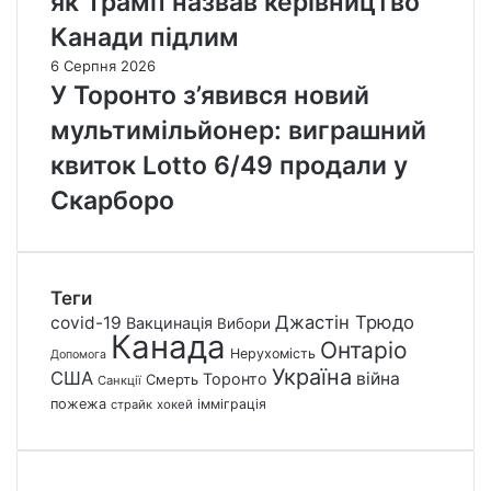
як Трамп назвав керівництво
Канади підлим
6 Серпня 2026
У Торонто з’явився новий
мультимільйонер: виграшний
квиток Lotto 6/49 продали у
Скарборо
Теги
Джастін Трюдо
covid-19
Вакцинація
Вибори
Канада
Онтаріо
Нерухомість
Допомога
Україна
США
війна
Торонто
Смерть
Санкції
пожежа
імміграція
страйк
хокей