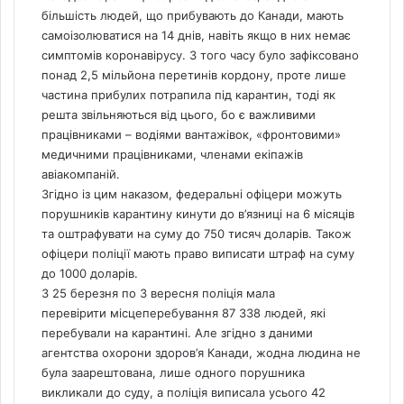
більшість людей, що прибувають до Канади, мають
самоізолюватися на 14 днів, навіть якщо в них немає
симптомів коронавірусу. З того часу було зафіксовано
понад 2,5 мільйона перетинів кордону, проте лише
частина прибулих потрапила під карантин, тоді як
решта звільняються від цього, бо є важливими
працівниками – водіями вантажівок, «фронтовими»
медичними працівниками, членами екіпажів
авіакомпаній.
Згідно із цим наказом, федеральні офіцери можуть
порушників карантину кинути до в’язниці на 6 місяців
та оштрафувати на суму до 750 тисяч доларів. Також
офіцери поліції мають право виписати штраф на суму
до 1000 доларів.
З 25 березня по 3 вересня поліція мала
перевірити місцеперебування 87 338 людей, які
перебували на карантині. Але згідно з даними
агентства охорони здоров’я Канади, жодна людина не
була заарештована, лише одного порушника
викликали до суду, а поліція виписала усього 42