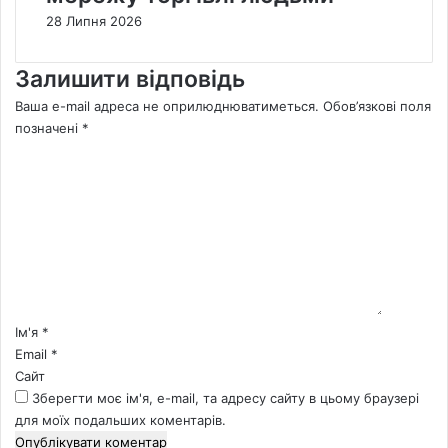
28 Липня 2026
Залишити відповідь
Ваша e-mail адреса не оприлюднюватиметься.
Обов’язкові поля
позначені
*
К
о
м
е
н
т
а
р
*
Ім'я
*
Email
*
Сайт
Зберегти моє ім'я, e-mail, та адресу сайту в цьому браузері
для моїх подальших коментарів.