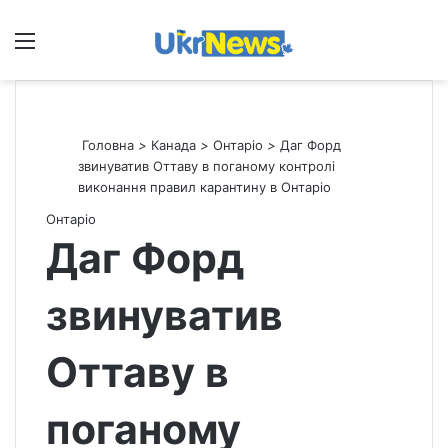
Меню
П
Головна
>
Канада
>
Онтаріо
>
Даг Форд
звинуватив Оттаву в поганому контролі
виконання правил карантину в Онтаріо
Онтаріо
Даг Форд
звинуватив
Оттаву в
поганому