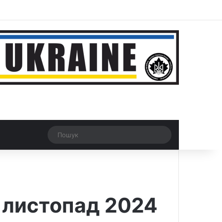
ar
Рандомна новина
Switch skin
Пошук
 листопад 2024