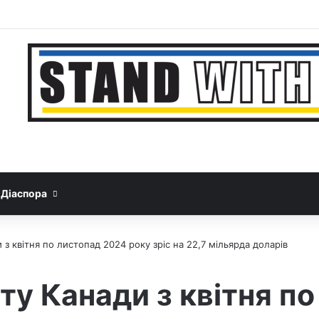
Facebook
YouTube
Instagram
Telegram
Sideb
Google News
Threads
Діаспора
з квітня по листопад 2024 року зріс на 22,7 мільярда доларів
у Канади з квітня по