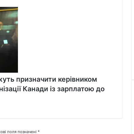
уть призначити керівником
ізації Канади із зарплатою до
кові поля позначені
*