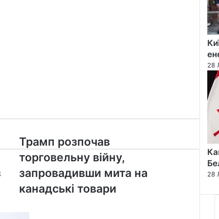
Ки
ен
28 
Трамп
Трамп розпочав
розпочав
Ка
торговельну війну,
торговельну
Бе
війну,
з
запровадивши мита на
28 
запровадивши
канадські товари
мита
на
канадські