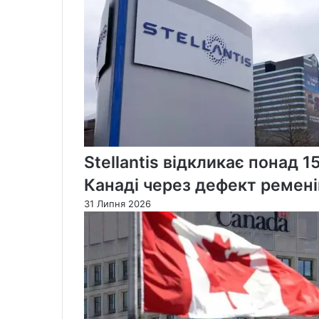
з
2002
року
Stellantis відкликає понад 1
Канаді через дефект ремені
31 Липня 2026