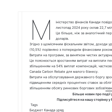
М
іністерство фінансів Канади повід
листопад 2024 року склав 22,7 мі
Це більше, ніж за аналогічний пер
доларів.
Згідно з щомісячним фіскальним звітом, доходи ур
(10,5%) порівняно з попереднім фінансовим роком
Витрати на програми, за винятком чистих актуарних
Це пояснюється зростанням витрат на виплати пе
збільшенням на 54% виплат компенсацій, частко
Canada
Carbon Rebate для малого бізнесу.
Витрати на обслуговування державного боргу зросл
підвищенням середніх процентних ставок за облі
збільшенням обсягу ринкових боргових зобов’язан
Більше новин про події 
Підписуйтеся на нашу сторінку у
Tags
Бюджет
Канада
уряд