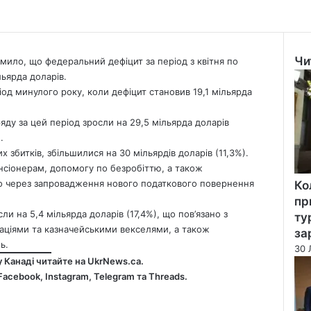
Чи
омило, що федеральний дефіцит за період з квітня по
Clo
льярда доларів.
іод минулого року, коли дефіцит становив 19,1 мільярда
яду за цей період зросли на 29,5 мільярда доларів
.
 збитків, збільшилися на 30 мільярдів доларів (11,3%).
нсіонерам, допомогу по безробіттю, а також
во через запровадження нового податкового повернення
Ко
пр
и на 5,4 мільярда доларів (17,4%), що пов’язано з
ту
гаціями та казначейськими векселями, а також
за
ь.
30 
у Канаді читайте на
UkrNews.ca
.
Facebook
,
Instagram,
Telegram
та
Threads
.