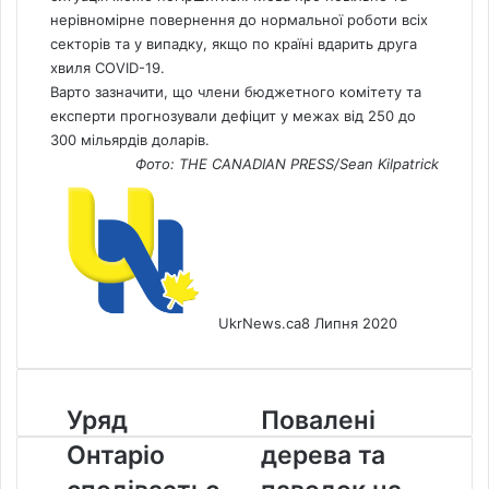
нерівномірне повернення до нормальної роботи всіх
секторів та у випадку, якщо по країні вдарить друга
хвиля COVID-19.
Варто зазначити, що члени бюджетного комітету та
експерти прогнозували дефіцит у межах від 250 до
300 мільярдів доларів.
Фото: THE CANADIAN PRESS/Sean Kilpatrick
UkrNews.ca
8 Липня 2020
Уряд
Повалені
Уряд
Повалені
Онтаріо
дерева
Онтаріо
дерева та
сподівається
та
продовжити
паводок