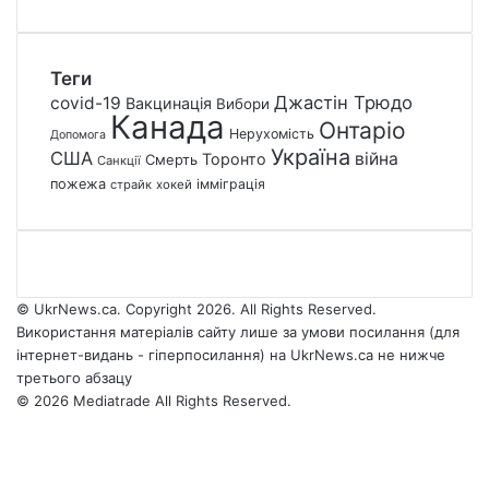
Теги
Джастін Трюдо
covid-19
Вакцинація
Вибори
Канада
Онтаріо
Нерухомість
Допомога
Україна
США
війна
Торонто
Смерть
Санкції
пожежа
імміграція
страйк
хокей
© UkrNews.ca. Copyright 2026. All Rights Reserved.
Використання матеріалів сайту лише за умови посилання (для
інтернет-видань - гіперпосилання) на UkrNews.ca не нижче
третього абзацу
© 2026 Mediatrade All Rights Reserved.
Facebook
YouTube
Instagram