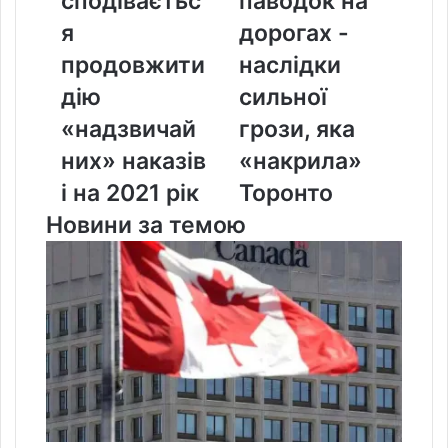
сподіваєтьс
паводок на
дію
на
я
дорогах -
«надзвичайних»
дорогах
наказів
-
продовжити
наслідки
і
наслідки
дію
сильної
на
сильної
2021
грози,
«надзвичай
грози, яка
рік
яка
них» наказів
«накрила»
«накрила»
Торонто
і на 2021 рік
Торонто
Новини за темою