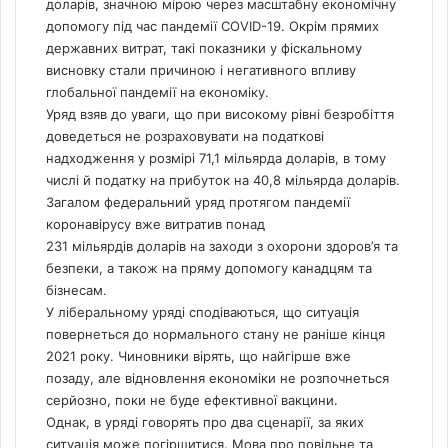
доларів, значною мірою через масштабну економічну
допомогу під час пандемії COVID-19. Окрім прямих
державних витрат, такі показники у фіскальному
висновку стали причиною і негативного впливу
глобальної пандемії на економіку.
Уряд взяв до уваги, що при високому рівні безробіття
доведеться не розраховувати на податкові
надходження у розмірі 71,1 мільярда доларів, в тому
числі й податку на прибуток на 40,8 мільярда доларів.
Загалом федеральний уряд протягом пандемії
коронавірусу вже витратив понад
231 мільярдів доларів на заходи з охорони здоров’я та
безпеки, а також на пряму допомогу канадцям та
бізнесам.
У ліберальному уряді сподіваються, що ситуація
повернеться до нормального стану не раніше кінця
2021 року. Чиновники вірять, що найгірше вже
позаду, але відновлення економіки не розпочнеться
серйозно, поки не буде ефективної вакцини.
Однак, в уряді говорять про два сценарії, за яких
ситуація може погіршитися. Мова про повільне та