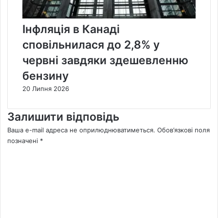
Інфляція в Канаді
сповільнилася до 2,8% у
червні завдяки здешевленню
бензину
20 Липня 2026
Залишити відповідь
Ваша e-mail адреса не оприлюднюватиметься.
Обов’язкові поля
позначені
*
К
о
м
е
н
т
а