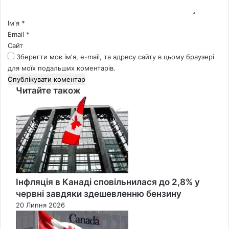
р
*
Ім'я
*
Email
*
Сайт
Зберегти моє ім'я, e-mail, та адресу сайту в цьому браузері
для моїх подальших коментарів.
Читайте також
Close
Інфляція в Канаді сповільнилася до 2,8% у
червні завдяки здешевленню бензину
20 Липня 2026