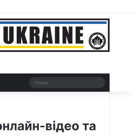
r
Рандомна новина
Switch skin
Пошук
онлайн-відео та