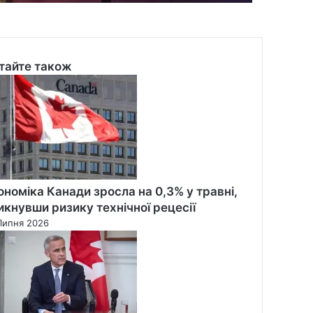
тайте також
se
ономіка Канади зросла на 0,3% у травні,
икнувши ризику технічної рецесії
Липня 2026