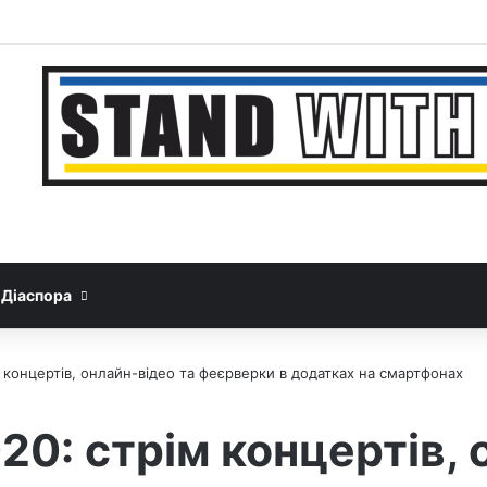
Facebook
YouTube
Instagram
Telegram
Sideba
Google News
Threads
Діаспора
 концертів, онлайн-відео та феєрверки в додатках на смартфонах
0: стрім концертів, 