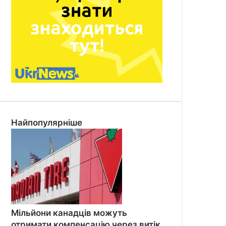
Найпопулярніше
Мільйони канадців можуть
отримати компенсацію через витік