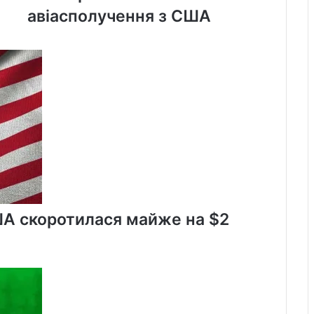
літніх
авіасполучення з США
рейсів
і
поновлює
авіасполучення
з
США
ША скоротилася майже на $2