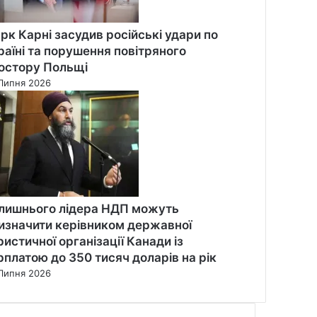
рк Карні засудив російські удари по
раїні та порушення повітряного
остору Польщі
Липня 2026
лишнього лідера НДП можуть
изначити керівником державної
ристичної організації Канади із
рплатою до 350 тисяч доларів на рік
Липня 2026