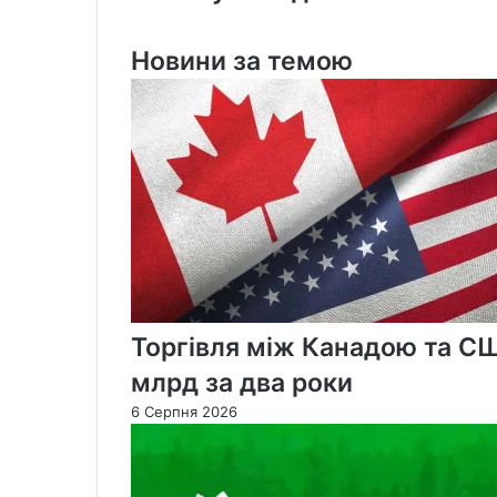
небі
зіткнулися
Новини за темою
два
літаки
Торгівля між Канадою та С
млрд за два роки
6 Серпня 2026