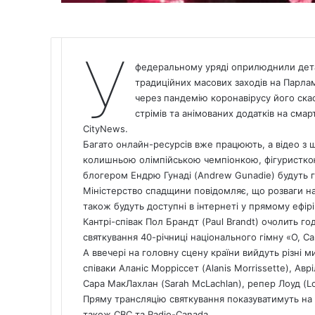
У
федеральному уряді оприлюднили детал
традиційних масових заходів на Парла
через пандемію коронавірусу його скас
стрімів та анімованих додатків на см
CityNews.
Багато онлайн-ресурсів вже працюють, а відео з ше
колишньою олімпійською чемпіонкою, фігуристкою
блогером Ендрю Гунаді (Andrew Gunadie) будуть го
Міністерство спадщини повідомляє, що розваги н
також будуть доступні в інтернеті у прямому ефірі
Кантрі-співак Пол Брандт (Paul Brandt) очолить г
святкування 40-річниці національного гімну «О, Сa
А ввечері на головну сцену країни вийдуть різні 
співаки Аланіс Морріссет (Alanis Morrissette), Авріл
Сара МакЛахлан (Sarah McLachlan), репер Лоуд (Lo
Пряму трансляцію святкування показуватимуть на с
також СBC та Radio-Canada.