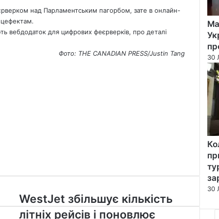
еєрверком над Парламентським пагорбом, зате в онлайн-
ецефектам.
Ма
ть вебдодаток для цифрових феєрверків, про деталі
Ук
пр
Фото: THE CANADIAN PRESS/Justin Tang
30 
Ко
пр
ту
за
30 
WestJet
WestJet збільшує кількість
збільшує
літніх рейсів і поновлює
кількість