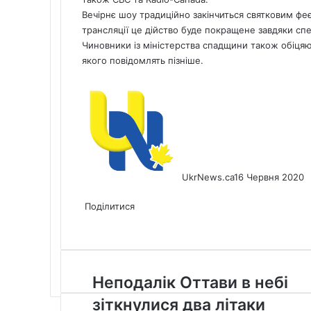
Вечірнє шоу традиційно закінчиться святковим ф
трансляції це дійство буде покращене завдяки сп
Чиновники із міністерства спадщини також обіцяю
якого повідомлять пізніше.
UkrNews.ca
16 Червня 2020
Facebook
X
LinkedIn
Tumblr
Pinterest
Reddit
Pocket
Messenger
Messenger
WhatsApp
Telegram
Viber
Share
Print
via
Поділитися
Facebook
X
LinkedIn
Tumblr
Pinterest
Reddit
Pocket
Messenger
Messenger
WhatsApp
Telegram
Viber
Email
Share
Print
via
Email
Неподалік
Неподалік Оттави в небі
Оттави
зіткнулися два літаки
в