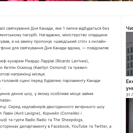
Чи
і святкування Дня Канади, яке 1 липня відбудеться без
Clo
ментському пагорбі. Нагадаємо, міністерство спадщини
ував, а на заміну пропонує «шведський стіл» з онлайн-
артфони для святкування Дня Канади вдома, — повідомляє
ф-кухарем Рікардо Ларріві (Ricardo Larrivee),
 Кетлін Осмонд (Kaetlyn Osmond) та тревел-
тові наприкінці місяця.
а головній сцені перед будівлею парламенту Канади
Ек
.
ун
одинне денне шоу, у якому особливе місце займе
31 
nada».
митці. Серед хедлайнерів двогодинного вечірнього шоу
 Лавін (Avril Lavigne), Корнейл (Corneille) і
ud) та гурти Radio Radio та The Sheepdogs.
торінках департаменту в Facebook, YouTube та Twitter, а