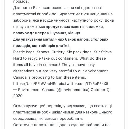
промові.
Джонатан Вілкінсон розповів, на які одноразові
пластмасові вироби поширюватиметься національна
заборона, яка набуде чинності наступного року. Вона
стосуватиметься
продуктових пакетів, соломки,
паличок для перемішування, кільця
для упакування металічних банок напоїв, столових
приладів, контейнерів для їжі.
Plastic bags. Straws. Cutlery. Six pack rings. Stir Sticks.
Hard to recycle take out containers. What do these
items all have in common? They all have easy
alternatives but are very harmful to our environment.
Canada
is proposing to ban these items.
https://t.co/REaEArxHRo
pic.twitter.com/tTx5oP5kX5
— Environment Canada (@environmentca)
October 7,
2020
Оголошуючи цей перелік, уряд заявив, що вважає ці
пластмасові вироби шкідливими для навколишнього
середовища, які важко переробляти.
Остаточне положення щодо введення заборони на