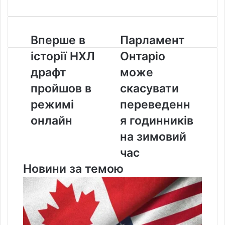
Вперше
Парламент
Вперше в
Парламент
в
Онтаріо
історії НХЛ
Онтаріо
історії
може
НХЛ
скасувати
драфт
може
драфт
переведення
пройшов в
скасувати
пройшов
годинників
в
на
режимі
переведенн
режимі
зимовий
онлайн
я годинників
онлайн
час
на зимовий
час
Новини за темою