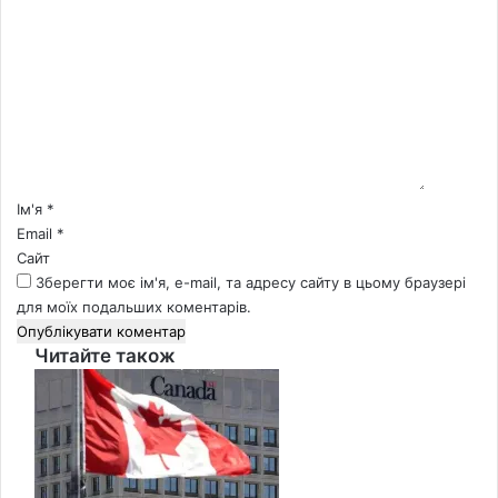
К
о
м
е
н
т
а
р
*
Ім'я
*
Email
*
Сайт
Зберегти моє ім'я, e-mail, та адресу сайту в цьому браузері
для моїх подальших коментарів.
Читайте також
Close