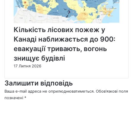
Кількість лісових пожеж у
Канаді наближається до 900:
евакуації тривають, вогонь
знищує будівлі
17 Липня 2026
Залишити відповідь
Ваша e-mail адреса не оприлюднюватиметься.
Обов’язкові поля
позначені
*
К
о
м
е
н