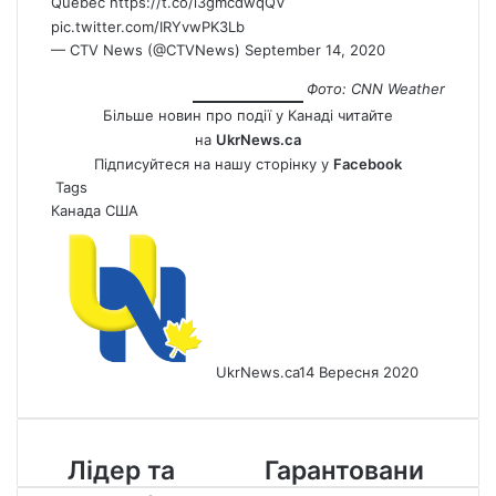
Quebec
https://t.co/i3gmcdwqQV
pic.twitter.com/IRYvwPK3Lb
— CTV News (@CTVNews)
September 14, 2020
Фото: CNN Weather
Більше новин про події у Канаді читайте
на
UkrNews.ca
Підписуйтеся на нашу сторінку у
Facebook
Tags
Канада
США
UkrNews.ca
14 Вересня 2020
Лідер
Гарантований
Лідер та
Гарантовани
та
базовий