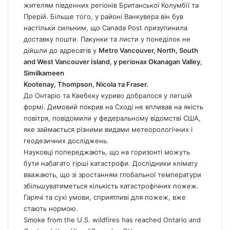
жителям південних регіонів Британської Колумбії та
Прерій. Більше того, у районі Ванкувера він був
настільки сильним, що
Canada
Post призупинила
доставку пошти. Пакунки та листи у понеділок не
дійшли до адресатів у
Metro Vancouver, North, South
and West Vancouver Island, у регіонах Okanagan Valley,
Similkameen
Kootenay, Thompson, Nicola та Fraser.
До Онтаріо та Квебеку куриво добралося у легшій
формі. Димовий покрив на Сході не впливав на якість
повітря, повідомили у федеральному відомстві США,
яке займається різними видами метеорологічних і
геодезичних досліджень.
Науковці попереджають, що на горизонті можуть
бути набагато гірші катастрофи. Дослідники клімату
вважають, що зі зростанням глобальної температури
збільшуватиметься кількість катастрофічних пожеж.
Гарячі та сухі умови, сприятливі для пожеж, вже
стають нормою.
Smoke from the U.S. wildfires has reached Ontario and