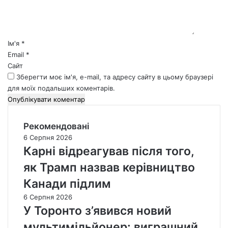
т
а
р
*
Ім'я
*
Email
*
Сайт
Зберегти моє ім'я, e-mail, та адресу сайту в цьому браузері
для моїх подальших коментарів.
Рекомендовані
6 Серпня 2026
Карні відреагував після того,
як Трамп назвав керівництво
Канади підлим
6 Серпня 2026
У Торонто з’явився новий
мультимільйонер: виграшний