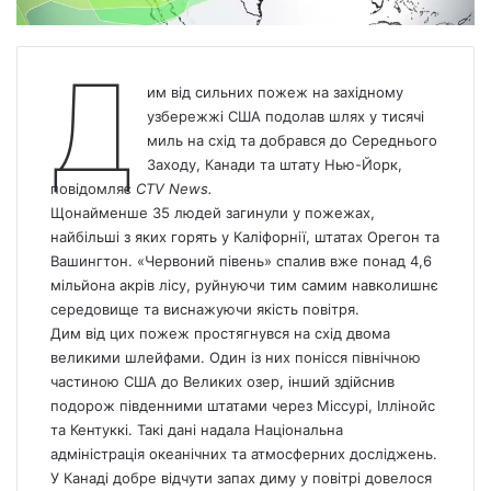
Д
им від сильних пожеж на західному
узбережжі США подолав шлях у тисячі
миль на схід та добрався до Середнього
Заходу, Канади та штату Нью-Йорк,
повідомляє
CTV News.
Щонайменше 35 людей загинули у пожежах,
найбільші з яких горять у Каліфорнії, штатах Орегон та
Вашингтон. «Червоний півень» спалив вже понад 4,6
мільйона акрів лісу, руйнуючи тим самим навколишнє
середовище та виснажуючи якість повітря.
Дим від цих пожеж простягнувся на схід двома
великими шлейфами. Один із них понісся північною
частиною США до Великих озер, інший здійснив
подорож південними штатами через Міссурі, Іллінойс
та Кентуккі. Такі дані надала Національна
адміністрація океанічних та атмосферних досліджень.
У Канаді добре відчути запах диму у повітрі довелося