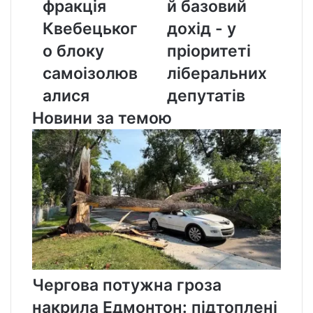
фракція
й базовий
фракція
дохід
Квебецького
-
Квебецьког
дохід - у
блоку
у
о блоку
пріоритеті
самоізолювалися
пріоритеті
ліберальних
самоізолюв
ліберальних
депутатів
алися
депутатів
Новини за темою
Чергова потужна гроза
накрила Едмонтон: підтоплені