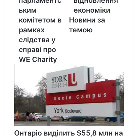
парламентс
відновлення
в
економіки
рамках
ьким
економіки
слідства
комітетом в
Новини за
у
справі
рамках
темою
про
слідства у
WE
Charity
справі про
WE Charity
Онтаріо виділить $55,8 млн на