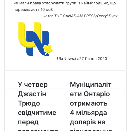
не мали права утворювати групи із наймолодших, що
перевищують 10 осіб.
Фото: THE CANADIAN PRESS/Darryl Dyck
UkrNews.ca
27 Липня 2020
У
Муніципалітети
У четвер
Муніципаліт
четвер
Онтаріо
Джастін
ети Онтаріо
Джастін
отримають
Трюдо
4
Трюдо
отримають
свідчитиме
мільярда
свідчитиме
4 мільярда
перед
доларів
парламентським
на
перед
доларів на
комітетом
відновлення