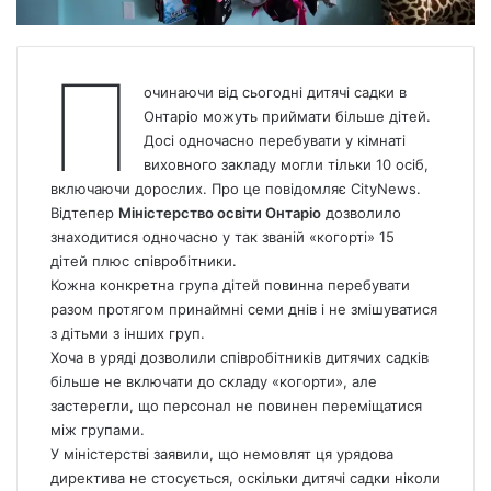
П
очинаючи від сьогодні дитячі садки в
Онтаріо можуть приймати більше дітей.
Досі одночасно перебувати у кімнаті
виховного закладу могли тільки 10 осіб,
включаючи дорослих. Про це повідомляє CityNews.
Відтепер
Міністерство освіти Онтаріо
дозволило
знаходитися одночасно у так званій «когорті» 15
дітей плюс співробітники.
Кожна конкретна група дітей повинна перебувати
разом протягом принаймні семи днів і не змішуватися
з дітьми з інших груп.
Хоча в уряді дозволили співробітників дитячих садків
більше не включати до складу «когорти», але
застерегли, що персонал не повинен переміщатися
між групами.
У міністерстві заявили, що немовлят ця урядова
директива не стосується, оскільки дитячі садки ніколи