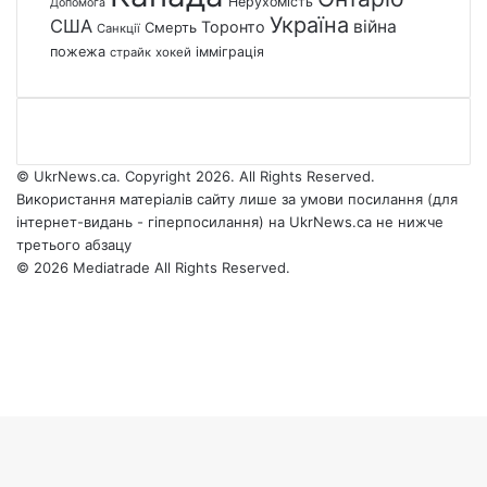
Нерухомість
Допомога
Україна
США
війна
Торонто
Смерть
Санкції
пожежа
імміграція
страйк
хокей
© UkrNews.ca. Copyright 2026. All Rights Reserved.
Використання матеріалів сайту лише за умови посилання (для
інтернет-видань - гіперпосилання) на UkrNews.ca не нижче
третього абзацу
© 2026 Mediatrade All Rights Reserved.
Facebook
YouTube
Instagram
Telegram
Facebook
X
WhatsApp
Google
Threads
Telegram
Viber
Back
News
to
top
button