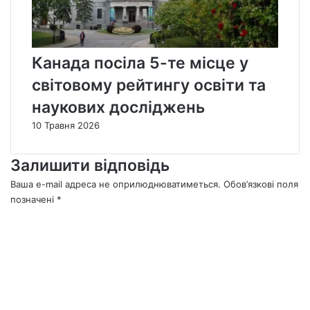
Канада посіла 5-те місце у
світовому рейтингу освіти та
наукових досліджень
10 Травня 2026
Залишити відповідь
Ваша e-mail адреса не оприлюднюватиметься.
Обов’язкові поля
позначені
*
К
о
м
е
н
т
а