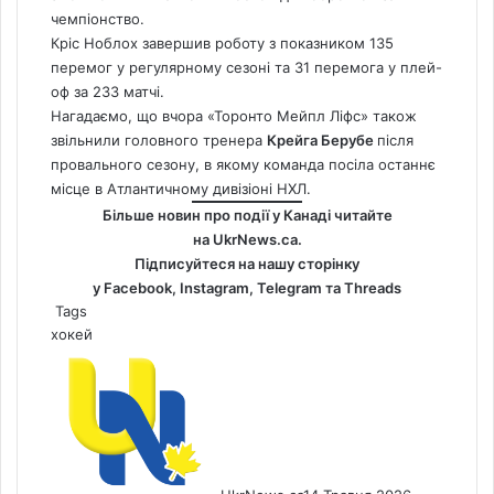
чемпіонство.
Кріс Ноблох завершив роботу з показником 135
перемог у регулярному сезоні та 31 перемога у плей-
оф за 233 матчі.
Нагадаємо,
що вчора «Торонто Мейпл Ліфс» також
звільнили головного тренера
Крейга Берубе
після
провального сезону, в якому команда посіла останнє
місце в Атлантичному дивізіоні НХЛ.
Більше новин про події у Канаді читайте
на
UkrNews.ca
.
Підписуйтеся на нашу сторінку
у
Facebook
,
Instagram,
Telegram
та
Threads
Tags
хокей