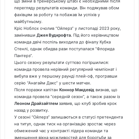
що зміни в тренерському штабі є необхідними після
перегляду результатів команди. Він подякував обом
фахівцям за роботу та побажав їм успіхів у
майбутньому.
Кріс Ноблох очолив “Ойлерз” у листопаді 2023 року,
замінивши
Джея Вудкрофта.
Під його керівництвом
команда двічі поспіль виходила до фіналу Кубка
Стенлі, однак обидва рази поступалася “Флорида
Пантерз”.
Цього сезону результати суттєво погіршилися:
команда провела нерівний регулярний чемпіонат і
вибула вже у першому раунді плей-оф, програвши
серію “Анагайм Дакс” у шести матчах.
Після поразки капітан
Коннор Макдевід
визнав, що
команда провела “середній сезон”, а також разом із
Леоном Драйзайтлем
заявив, що клуб зробив крок
назад у розвитку.
У сезоні “Ойлерз” залишаються в статусі претендента
на титул, однак тиск на організацію зростає через
обмежений час у контракті лідера команди та
зменшення вікна можливостей для боротьби за