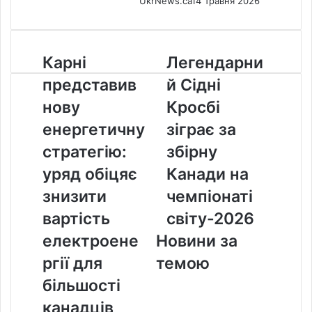
UkrNews.ca
14 Травня 2026
Карні
Легендарний
Карні
Легендарни
представив
Сідні
представив
й Сідні
нову
Кросбі
енергетичну
зіграє
нову
Кросбі
стратегію:
за
енергетичну
зіграє за
уряд
збірну
обіцяє
Канади
стратегію:
збірну
знизити
на
уряд обіцяє
Канади на
вартість
чемпіонаті
електроенергії
світу-2026
знизити
чемпіонаті
для
вартість
світу-2026
більшості
канадців
електроене
Новини за
ргії для
темою
більшості
канадців