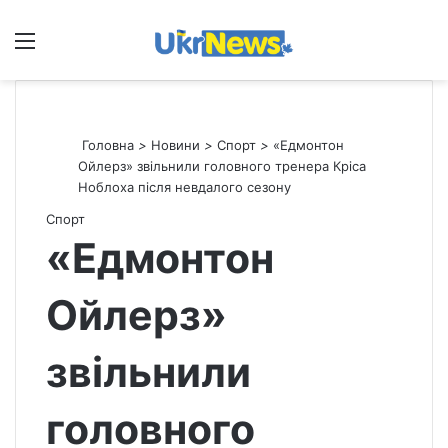
Меню
П
Головна
>
Новини
>
Спорт
>
«Едмонтон
Ойлерз» звільнили головного тренера Кріса
Ноблоха після невдалого сезону
Спорт
«Едмонтон
Ойлерз»
звільнили
головного