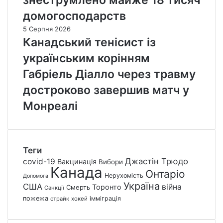
домогосподарств
5 Серпня 2026
Канадський тенісист із
українським корінням
Габріель Діалло через травму
достроково завершив матч у
Монреалі
Теги
Джастін Трюдо
covid-19
Вакцинація
Вибори
Канада
Онтаріо
Нерухомість
Допомога
Україна
США
війна
Торонто
Смерть
Санкції
пожежа
імміграція
страйк
хокей