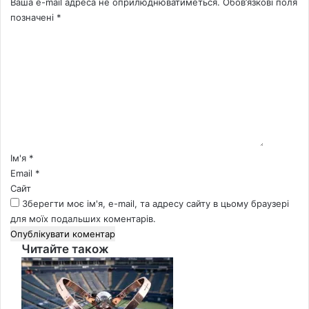
Ваша e-mail адреса не оприлюднюватиметься.
Обов’язкові поля
позначені
*
К
о
м
е
н
т
а
р
*
Ім'я
*
Email
*
Сайт
Зберегти моє ім'я, e-mail, та адресу сайту в цьому браузері
для моїх подальших коментарів.
Читайте також
Close