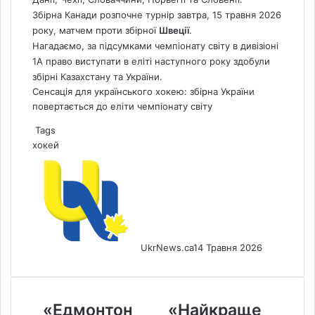
Збірна Канади розпочне турнір завтра, 15 травня 2026
року, матчем проти збірної
Швеції
.
Нагадаємо
, за підсумками чемпіонату світу в дивізіоні
1А право виступати в еліті наступного року здобули
збірні Казахстану та України.
Сенсація для українського хокею: збірна України
повертається до еліти чемпіонату світу
Tags
хокей
UkrNews.ca
14 Травня 2026
«Едмонтон
«Найкраще
«Едмонтон
«Найкраще