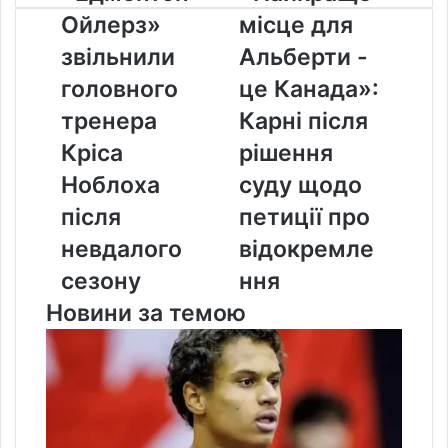
Ойлерз»
місце
Ойлерз»
місце для
звільнили
для
головного
Альберти
звільнили
Альберти -
тренера
-
головного
це Канада»:
Кріса
це
Ноблоха
Канада»:
тренера
Карні після
після
Карні
Кріса
рішення
невдалого
після
сезону
рішення
Ноблоха
суду щодо
суду
після
петиції про
щодо
петиції
невдалого
відокремле
про
сезону
ння
відокремлення
Новини за темою