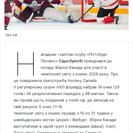
tsn.ca
Н
ападник і капітан клубу «Піттсбург
Пінгвінс»
Сідні Кросбі
приєднався до
складу збірної Канади для участі в
чемпіонаті світу з хокею 2026 року. Про
це повідомила пресслужба Hockey
Canada
.
У регулярному сезоні НХЛ форвард набрав 74 очки (29
голів і 45 результативних передач) у 68 матчах. Також
він провів шість поєдинків у плей-оф, де записав на
свій рахунок 5 очок (1+4).
Чемпіонат світу з хокею пройде з 15 по 31 травня у
швейцарських містах Цюрих і Фрібург. Збірна Канади
виступатиме в одній групі з командами Швеції, Італії,
Данії, Чехії, Словаччини, Норвегії та Словенії.