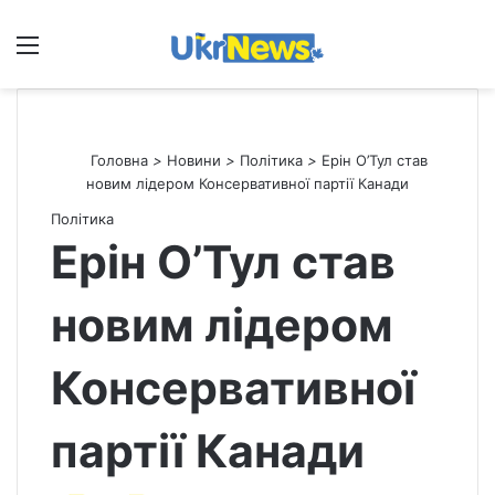
Меню
П
Головна
>
Новини
>
Політика
>
Ерін О’Тул став
новим лідером Консервативної партії Канади
Політика
Ерін О’Тул став
новим лідером
Консервативної
партії Канади