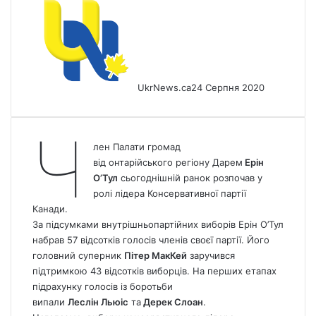
UkrNews.ca
24 Серпня 2020
Ч
лен Палати громад
від онтарійського регіону Дарем
Ерін
О’Тул
сьогоднішній ранок розпочав у
ролі лідера Консервативної партії
Канади.
За підсумками внутрішньопартійних виборів Ерін О’Тул
набрав 57 відсотків голосів членів своєї партії. Його
головний суперник
Пітер МакКей
заручився
підтримкою 43 відсотків виборців. На перших етапах
підрахунку голосів із боротьби
випали
Леслін Льюіс
та
Дерек Слоан
.