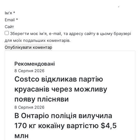
р
*
Ім'я
*
Email
*
Сайт
Зберегти моє ім'я, e-mail, та адресу сайту в цьому браузері
для моїх подальших коментарів.
Рекомендовані
8 Серпня 2026
Costco відкликав партію
круасанів через можливу
появу плісняви
8 Серпня 2026
В Онтаріо поліція вилучила
170 кг кокаїну вартістю $4,5
млн