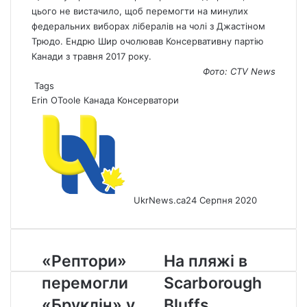
цього не вистачило, щоб перемогти на минулих
федеральних виборах лібералів на чолі з Джастіном
Трюдо. Ендрю Шир очолював Консервативну партію
Канади з травня 2017 року.
Фото: CTV
News
Tags
Erin OToole
Канада
Консерватори
UkrNews.ca
24 Серпня 2020
«Рептори»
На
«Рептори»
На пляжі в
перемогли
пляжі
перемогли
Scarborough
«Бруклін»
в
у
Scarborough
«Бруклін» у
Bluffs