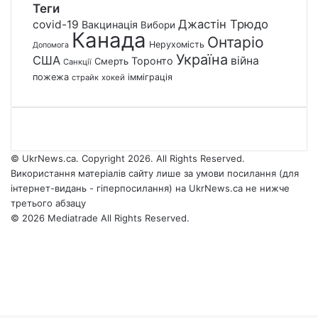
Теги
Джастін Трюдо
covid-19
Вакцинація
Вибори
Канада
Онтаріо
Нерухомість
Допомога
Україна
США
війна
Торонто
Смерть
Санкції
пожежа
імміграція
страйк
хокей
© UkrNews.ca. Copyright 2026. All Rights Reserved.
Використання матеріалів сайту лише за умови посилання (для
інтернет-видань - гіперпосилання) на UkrNews.ca не нижче
третього абзацу
© 2026 Mediatrade All Rights Reserved.
Facebook
YouTube
Instagram
Telegram
Facebook
X
WhatsApp
Google
Threads
Telegram
Viber
Back
News