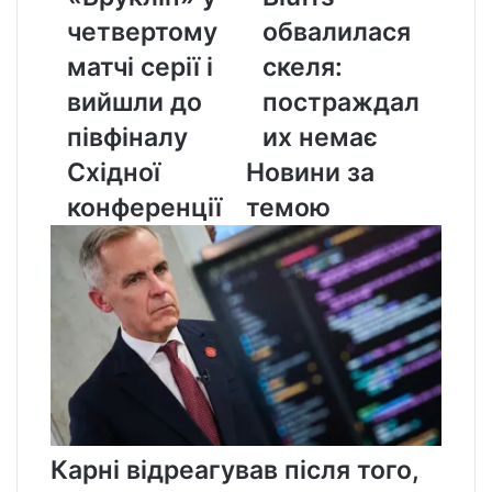
четвертому
Bluffs
четвертому
обвалилася
матчі
обвалилася
серії
скеля:
матчі серії і
скеля:
і
постраждалих
вийшли до
постраждал
вийшли
немає
до
півфіналу
их немає
півфіналу
Східної
Новини за
Східної
конференції
конференції
темою
Карні відреагував після того,