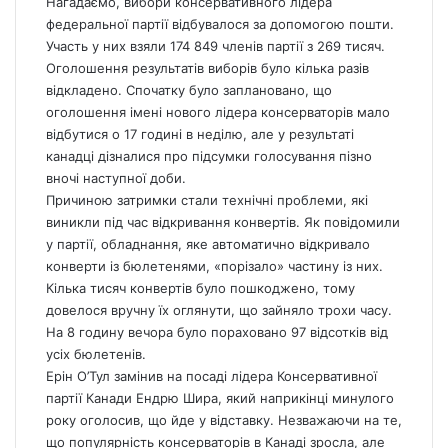
Нагадаємо, вибори консервативного лідера
федеральної партії відбувалося за допомогою пошти.
Участь у них взяли 174 849 членів партії з 269 тисяч.
Оголошення результатів виборів було кілька разів
відкладено. Спочатку було заплановано, що
оголошення імені нового лідера консерваторів мало
відбутися о 17 годині в неділю, але у результаті
канадці дізналися про підсумки голосування пізно
вночі наступної доби.
Причиною затримки стали технічні проблеми, які
виникли під час відкривання конвертів. Як повідомили
у партії, обладнання, яке автоматично відкривало
конверти із бюлетенями, «порізало» частину із них.
Кілька тисяч конвертів було пошкоджено, тому
довелося вручну їх оглянути, що зайняло трохи часу.
На 8 годину вечора було пораховано 97 відсотків від
усіх бюлетенів.
Ерін О’Тул замінив на посаді лідера Консервативної
партії Канади Ендрю Шира, який наприкінці минулого
року оголосив, що йде у відставку. Незважаючи на те,
що популярність консерваторів в Канаді зросла, але