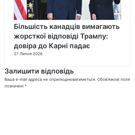
Більшість канадців вимагають
жорсткої відповіді Трампу:
довіра до Карні падає
27 Липня 2026
Залишити відповідь
Ваша e-mail адреса не оприлюднюватиметься.
Обов’язкові поля
позначені
*
К
о
м
е
н
т
а