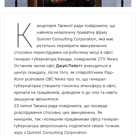
К
анцелярія Таємної ради повідомила, що
найняла незалежну приватну фірму
Quintet Consulting Corporation, яка має
ретельно перевірити звинувачення
стосовно переслідувань на робочому місці в офісі
генерал-губернатора Канади, повідомляє
CTV
News
.
Останнім часом офіс
Джулі Пейєтт
знаходиться в
центрі скандалу, після того, як співробітники Рідо-
Холл розповіли
CBC News
про те, що генерал-
губернаторка створила токсичну атмосферу в офісі,
кричала на працівників, доводячи їх до сліз та навіть
змушуючи звільнятися.
23 липня Таємна рада повідомила, що проведе
розслідування стосовно цих звинувачень. Як
нинішнім, так і колишнім працівникам офісу генерал-
губернатора запропонують поділитися своєю точкою
зору з Quintet Consulting Corporation.