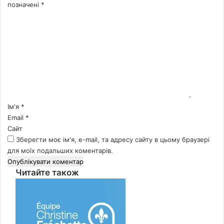
позначені
*
К
о
м
е
н
т
а
р
*
Ім'я
*
Email
*
Сайт
Зберегти моє ім'я, e-mail, та адресу сайту в цьому браузері
для моїх подальших коментарів.
Читайте також
Close