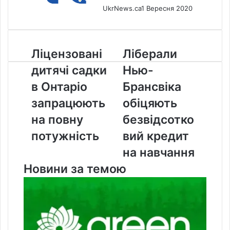
UkrNews.ca
1 Вересня 2020
Ліцензовані
Ліберали
Ліцензовані
Ліберали
дитячі
Нью-
дитячі садки
Нью-
садки
Брансвіка
в
обіцяють
в Онтаріо
Брансвіка
Онтаріо
безвідсотковий
запрацюють
обіцяють
запрацюють
кредит
на
на
на повну
безвідсотко
повну
навчання
потужність
вий кредит
потужність
на навчання
Новини за темою