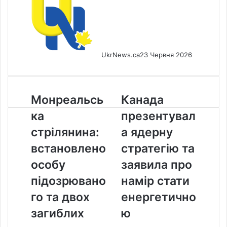
UkrNews.ca
23 Червня 2026
Монреальська
Канада
Монреальсь
Канада
стрілянина:
презентувала
ка
презентувал
встановлено
ядерну
особу
стратегію
стрілянина:
а ядерну
підозрюваного
та
встановлено
стратегію та
та
заявила
двох
про
особу
заявила про
загиблих
намір
підозрювано
намір стати
стати
енергетичною
го та двох
енергетично
наддержавою
загиблих
ю