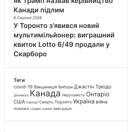
як Трамп назвав керівництво
Канади підлим
6 Серпня 2026
У Торонто з’явився новий
мультимільйонер: виграшний
квиток Lotto 6/49 продали у
Скарборо
Теги
Джастін Трюдо
covid-19
Вакцинація
Вибори
Канада
Онтаріо
Нерухомість
Допомога
Україна
США
війна
Торонто
Смерть
Санкції
пожежа
імміграція
страйк
хокей