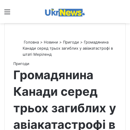
Меню
П
Головна
>
Новини
>
Пригоди
>
Громадянина
Канади серед трьох загиблих у авіакатастрофі в
штаті Меріленд
Пригоди
Громадянина
Канади серед
трьох загиблих у
авіакатастрофі в