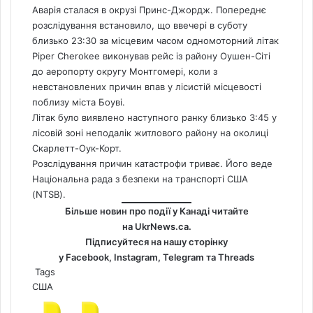
Аварія сталася в окрузі Принс-Джордж. Попереднє
розслідування встановило, що ввечері в суботу
близько 23:30 за місцевим часом одномоторний літак
Piper Cherokee виконував рейс із району Оушен-Сіті
до аеропорту округу Монтгомері, коли з
невстановлених причин впав у лісистій місцевості
поблизу міста Боуві.
Літак було виявлено наступного ранку близько 3:45 у
лісовій зоні неподалік житлового району на околиці
Скарлетт-Оук-Корт.
Розслідування причин катастрофи триває. Його веде
Національна рада з безпеки на транспорті США
(NTSB).
Більше новин про події у Канаді читайте
на
UkrNews.ca
.
Підписуйтеся на нашу сторінку
у
Facebook
,
Instagram,
Telegram
та
Threads
Tags
США