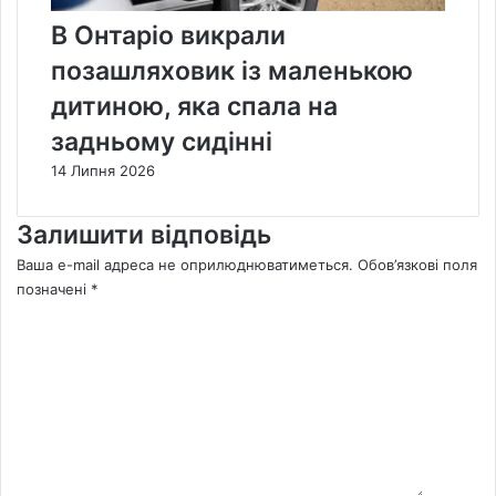
В Онтаріо викрали
позашляховик із маленькою
дитиною, яка спала на
задньому сидінні
14 Липня 2026
Залишити відповідь
Ваша e-mail адреса не оприлюднюватиметься.
Обов’язкові поля
позначені
*
К
о
м
е
н
т
а
р