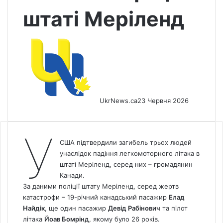
штаті Меріленд
UkrNews.ca
23 Червня 2026
У
США підтвердили загибель трьох людей
унаслідок падіння легкомоторного літака в
штаті Меріленд, серед них – громадянин
Канади.
За даними поліції штату Меріленд, серед жертв
катастрофи – 19-річний канадський пасажир
Елад
Найдік
, ще один пасажир
Девід Рабінович
та пілот
літака
Йоав Бомрінд
, якому було 26 років.