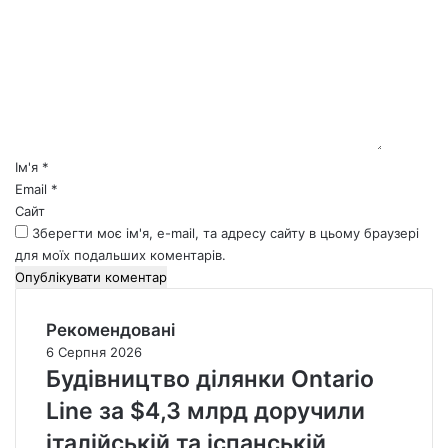
о
м
е
н
т
а
р
*
Ім'я
*
Email
*
Сайт
Зберегти моє ім'я, e-mail, та адресу сайту в цьому браузері
для моїх подальших коментарів.
Рекомендовані
6 Серпня 2026
Будівництво ділянки Ontario
Line за $4,3 млрд доручили
італійській та іспанській