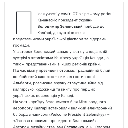
П
ісля участі у саміті G7 в гірському регіоні
Кананаскіс президент України
Володимир Зеленський
прибуде до
Калґарі, де зустрінеться з
представниками української діаспори та лідерами
громади.
У вівторок Зеленський візьме участь у спеціальній
зустрічі з активістами Конґресу українців Канади , а
також представниками з інших регіонів країни.
Під час візиту президент отримає традиційний білий
ковбойський капелюх – символ гостинності
Альберти, розписане вручну страусине яйце від
калгарської художниці та книгу про перших
українських поселенців у Канаді.
На честь приїзду Зеленського біля Міжнародного
аеропорту Калґарі встановили великий електронний
білборд з написом «Welcome President Zelenskyy» –
«Ласкаво просимо, президенте Зеленський».
Автором дизайну став
Іван Остапенко
, а ініціатором