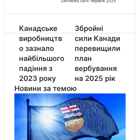
UkrNews.ca
14 Червня 2025
Канадське
Збройні
Канадське
Збройні
виробництво
сили
виробництв
сили Канади
зазнало
Канади
найбільшого
перевищили
о зазнало
перевищили
падіння
план
найбільшого
план
з
вербування
2023
на
падіння з
вербування
року
2025
2023 року
на 2025 рік
рік
Новини за темою