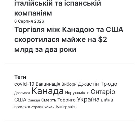
італійській та іспанській
компаніям
6 Серпня 2026
Торгівля між Канадою та США
скоротилася майже на $2
млрд за два роки
Теги
Джастін Трюдо
covid-19
Вакцинація
Вибори
Канада
Онтаріо
Нерухомість
Допомога
Україна
США
війна
Торонто
Смерть
Санкції
пожежа
імміграція
страйк
хокей