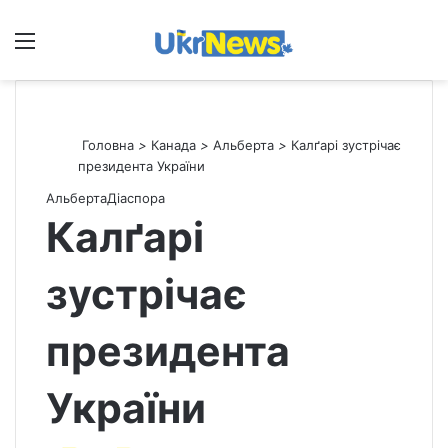
Меню
П
Головна
>
Канада
>
Альберта
>
Калґарі зустрічає
президента України
Альберта
Діаспора
Калґарі
зустрічає
президента
України