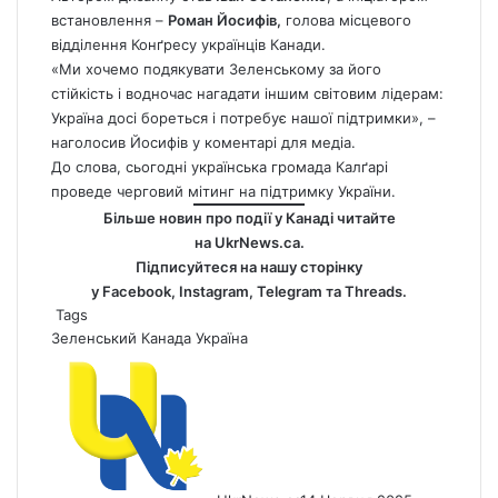
встановлення –
Роман Йосифів,
голова місцевого
відділення Конґресу українців Канади.
«Ми хочемо подякувати Зеленському за його
стійкість і водночас нагадати іншим світовим лідерам:
Україна досі бореться і потребує нашої підтримки», –
наголосив Йосифів у коментарі для медіа.
До слова, сьогодні українська громада Калґарі
проведе черговий мітинг на підтримку України.
Більше новин про події у Канаді читайте
на
UkrNews.ca
.
Підписуйтеся на нашу сторінку
у
Facebook
,
Instagram,
Telegram
та
Threads
.
Tags
Зеленський
Канада
Україна