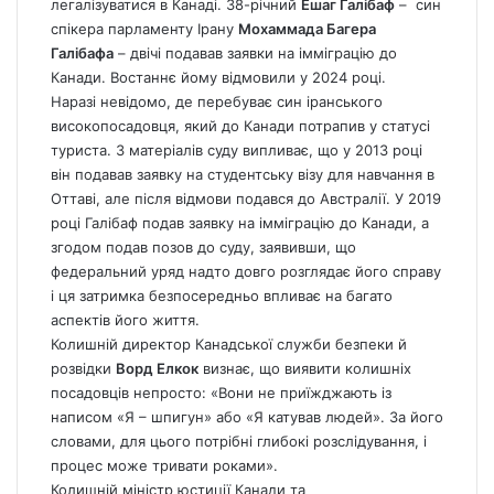
легалізуватися в Канаді. 38-річний
Ешаг Галібаф
– син
спікера парламенту Ірану
Мохаммада Багера
Галібафа
– двічі подавав заявки на імміграцію до
Канади. Востаннє йому відмовили у 2024 році.
Наразі невідомо, де перебуває син іранського
високопосадовця, який до Канади потрапив у статусі
туриста. З матеріалів суду випливає, що у 2013 році
він подавав заявку на студентську візу для навчання в
Оттаві, але після відмови подався до Австралії. У 2019
році Галібаф подав заявку на імміграцію до Канади, а
згодом подав позов до суду, заявивши, що
федеральний уряд надто довго розглядає його справу
і ця затримка безпосередньо впливає на багато
аспектів його життя.
Колишній директор Канадської служби безпеки й
розвідки
Ворд Елкок
визнає, що виявити колишніх
посадовців непросто: «Вони не приїжджають із
написом «Я – шпигун» або «Я катував людей». За його
словами, для цього потрібні глибокі розслідування, і
процес може тривати роками».
Колишній міністр юстиції Канади та