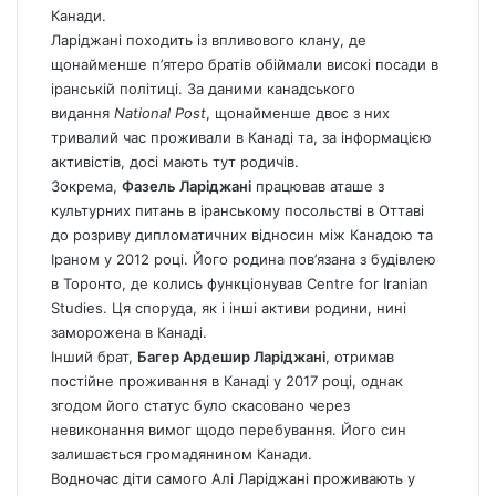
Канади.
Ларіджані походить із впливового клану, де
щонайменше п’ятеро братів обіймали високі посади в
іранській політиці. За даними канадського
видання
National Post
, щонайменше двоє з них
тривалий час проживали в Канаді та, за інформацією
активістів, досі мають тут родичів.
Зокрема,
Фазель Ларіджані
працював аташе з
культурних питань в іранському посольстві в Оттаві
до розриву дипломатичних відносин між Канадою та
Іраном у 2012 році. Його родина пов’язана з будівлею
в Торонто, де колись функціонував Centre for Iranian
Studies. Ця споруда, як і інші активи родини, нині
заморожена в Канаді.
Інший брат,
Багер Ардешир Ларіджані
, отримав
постійне проживання в Канаді у 2017 році, однак
згодом його статус було скасовано через
невиконання вимог щодо перебування. Його син
залишається громадянином Канади.
Водночас діти самого Алі Ларіджані проживають у