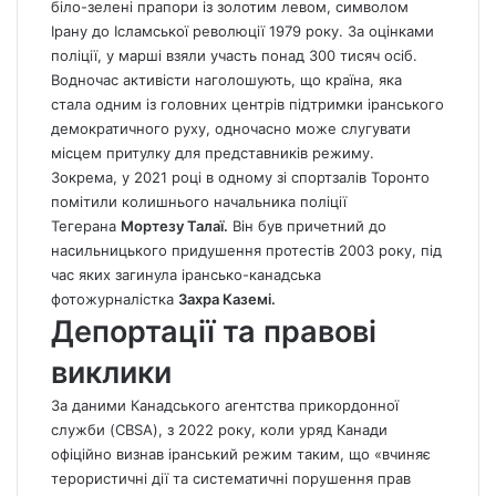
біло-зелені прапори із золотим левом, символом
Ірану до Ісламської революції 1979 року. За оцінками
поліції, у марші взяли участь понад 300 тисяч осіб.
Водночас активісти наголошують, що країна, яка
стала одним із головних центрів підтримки іранського
демократичного руху, одночасно може слугувати
місцем притулку для представників режиму.
Зокрема, у 2021 році в одному зі спортзалів Торонто
помітили колишнього начальника поліції
Тегерана
Мортезу Талаї.
Він був причетний до
насильницького придушення протестів 2003 року, під
час яких загинула ірансько-канадська
фотожурналістка
Захра Каземі.
Депортації та правові
виклики
За даними Канадського агентства прикордонної
служби (CBSA), з 2022 року, коли уряд Канади
офіційно визнав іранський режим таким, що «вчиняє
терористичні дії та систематичні порушення прав