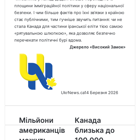
площини імміграційної політики у сферу національної
безпеки. І чим більше фактів про їхні зв’язки з країною
стає публічними, тим гучніше звучить питання: чи не
стала Канада для частини іранської еліти тією самою
«рятувальною шлюпкою», яка дозволяє безпечно
перечекати політичні бурі вдома.
Джерело
«Високий Замок»
UkrNews.ca
14 Березня 2026
Мільйони
Канада
Мільйони
Канада
американців
близька
американців
близька до
можуть
до
отримати
100