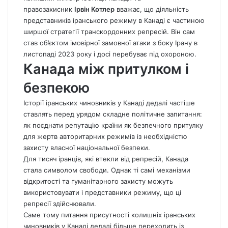
правозахисник
Ірвін Котлер
вважає, що діяльність
представників іранського режиму в Канаді є частиною
ширшої стратегії транскордонних репресій. Він сам
став об’єктом імовірної замовної атаки з боку Ірану в
листопаді 2023 року і досі перебуває під охороною.
Канада між притулком і
безпекою
Історії іранських чиновників у Канаді дедалі частіше
ставлять перед урядом складне політичне запитання:
як поєднати репутацію країни як безпечного притулку
для жертв авторитарних режимів із необхідністю
захисту власної національної безпеки.
Для тисяч іранців, які втекли від репресій, Канада
стала символом свободи. Однак ті самі механізми
відкритості та гуманітарного захисту можуть
використовувати і представники режиму, що ці
репресії здійснювали.
Саме тому питання присутності колишніх іранських
чиновників у Канаді дедалі більше переходить із