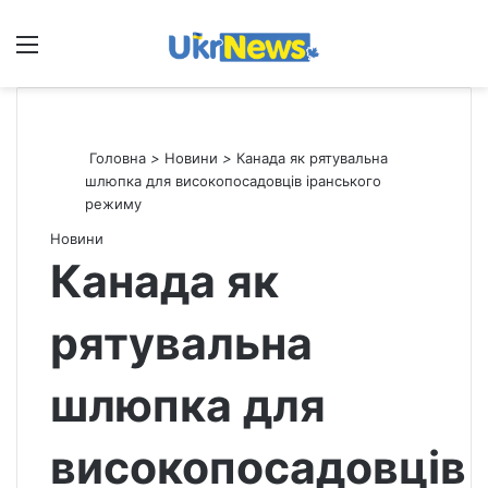
Меню
П
Головна
>
Новини
>
Канада як рятувальна
шлюпка для високопосадовців іранського
режиму
Новини
Канада як
рятувальна
шлюпка для
високопосадовців