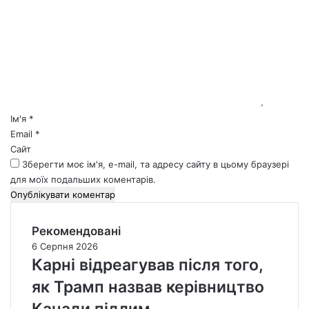
о
м
е
н
т
а
р
*
Ім'я
*
Email
*
Сайт
Зберегти моє ім'я, e-mail, та адресу сайту в цьому браузері
для моїх подальших коментарів.
Рекомендовані
6 Серпня 2026
Карні відреагував після того,
як Трамп назвав керівництво