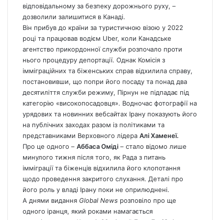
відповідальному за безпеку дорожнього руху, –
дозволили залишитися в Канаді.
Він прибув до країни за туристичною візою у 2022
році та працював водієм Uber, коли Канадське
агентство прикордонної служби розпочало проти
нього процедуру депортації. Однак Комісія з
імміграційних та біженських справ відхилила справу,
постановивши, що попри його посаду та понад два
десятиліття служби режиму, Пірнун не підпадає під
категорію «високопосадовця». Водночас фотографії на
урядових та новинних вебсайтах Ірану показують його
на публічних заходах разом із політиками та
представниками Верховного лідера
Алі Хаменеї.
Про це одного –
Аббаса Оміді
– стало відомо лише
минулого тижня після того, як Рада з питань
імміграції та біженців відхилила його клопотання
щодо проведення закритого слухання. Деталі про
його роль у владі Ірану поки не оприлюднені.
А днями видання
Global
News
розповіло про ще
одного іранця, який роками намагається