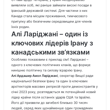
виявляли осіб, які раніше займали високі посади в
іранській державній системі. Для частини з них
Канада стала місцем проживання, тимчасового
притулку або безпечним середовищем для членів
їхніх родин.
Алі Ларіджані – один із
ключових лідерів Ірану з
канадськими зв’язками
Особливо показовим є приклад сім’ї Ларіджані –
одного з ключових політичних кланів, що формує
нинішню політичну та силову ієрархію Ірану.
Алі Ардашир Амол Ларіджані
, секретар Вищої ради
національної безпеки Ірану та один із ключових
архітекторів масових репресій проти демонстрантів у
січні 2023 року, розглядається як потенційний новий
лідер країни після останніх ударів США та Ізраїлю.
Його дії призвели до загибелі близько 30 тисяч
людей, серед яких щонайменше один громадянин