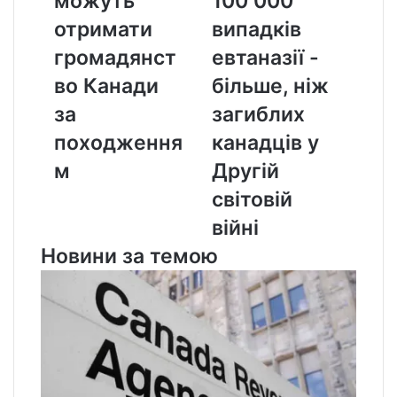
можуть
100 000
громадянство
000
отримати
випадків
Канади
випадків
за
евтаназії
громадянст
евтаназії -
походженням
-
во Канади
більше, ніж
більше,
ніж
за
загиблих
загиблих
походження
канадців у
канадців
у
м
Другій
Другій
світовій
світовій
війні
війні
Новини за темою