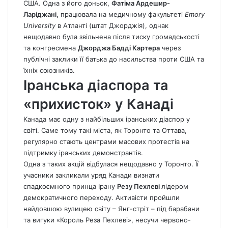
США. Одна з його доньок,
Фатіма Ардешир-
Ларіджані,
працювала на медичному факультеті
Emory
University
в Атланті (штат Джорджія), однак
нещодавно була звільнена після тиску громадськості
та конгресмена
Джорджа Бадді Картера
через
публічні заклики її батька до насильства проти США та
їхніх союзників.
Іранська діаспора та
«прихисток» у Канаді
Канада має одну з найбільших іранських діаспор у
світі. Саме тому такі міста, як Торонто та Оттава,
регулярно стають центрами масових протестів на
підтримку іранських демонстрантів.
Одна з таких акцій відбулася нещодавно у Торонто. Її
учасники закликали уряд Канади визнати
спадкоємного принца Ірану
Резу Пехлеві
лідером
демократичного переходу. Активісти пройшли
найдовшою вулицею світу – Янг-стріт – під барабани
та вигуки «Король Реза Пехлеві», несучи червоно-