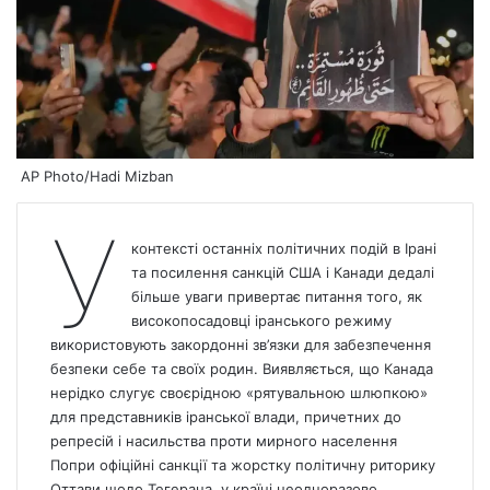
AP Photo/Hadi Mizban
У
контексті останніх політичних подій в Ірані
та посилення санкцій США і Канади дедалі
більше уваги привертає питання того, як
високопосадовці іранського режиму
використовують закордонні зв’язки для забезпечення
безпеки себе та своїх родин. Виявляється, що
Канада
нерідко слугує своєрідною «рятувальною шлюпкою»
для представників іранської влади, причетних до
репресій і насильства проти мирного населення
Попри офіційні санкції та жорстку політичну риторику
Оттави щодо Тегерана, у країні неодноразово