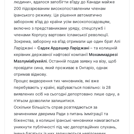
людини», вдалося запобігти в’їзду до Канади майже
200 підозрюваним високопоставленим членам
іранського режиму. Це рішення автоматично
забороняє в’їзд до країни усім високопосадовцям,
включно з представниками уряду, спецслужб і
членами Корпусу вартових ісламської революції.
Зокрема, заборону на в’їзд отримали ще один брат Алі
Ларіджані –
Садек Ардешир Ларіджані
– та колишній
керівник державної нафтової компанії
Мохаммадрезі
Мазлуміабухейлі.
Останній подав заявку на візу, щоб
провідати сина, який проживає в Онтаріо, однак
отримав відмову.
Процес видворення тих чиновників, які вже
перебувають у країні, відбувається повільно: із 28
виявлених осіб на сьогодні депортовано лише одну, а
п’ятьом дозволили залишитися.
Оскільки більшість справ розглядаються за
зачиненими дверима Ради з питань імміграції та
біженства, а колишні іранські чиновники намагаються
уникнути публічності під час депортаційних слухань,
імена багатьох із них залишаються невідомими.