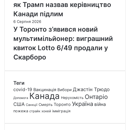
як Трамп назвав керівництво
Канади підлим
6 Серпня 2026
У Торонто з’явився новий
мультимільйонер: виграшний
квиток Lotto 6/49 продали у
Скарборо
Теги
Джастін Трюдо
covid-19
Вакцинація
Вибори
Канада
Онтаріо
Нерухомість
Допомога
Україна
США
війна
Торонто
Смерть
Санкції
пожежа
імміграція
страйк
хокей