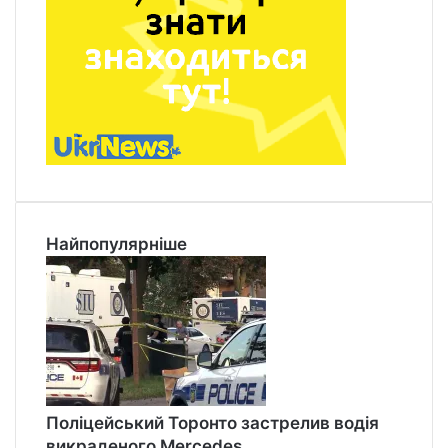
Найпопулярніше
Поліцейський Торонто застрелив водія
викраденого Mercedes