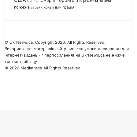
війна
Торонто
Смерть
Санкції
пожежа
імміграція
страйк
хокей
© UkrNews.ca. Copyright 2026. All Rights Reserved.
Використання матеріалів сайту лише за умови посилання (для
інтернет-видань - гіперпосилання) на UkrNews.ca не нижче
третього абзацу
© 2026 Mediatrade All Rights Reserved.
Facebook
YouTube
Instagram
Telegram
Facebook
X
WhatsApp
Google
Threads
Telegram
Viber
Back
News
to
top
button