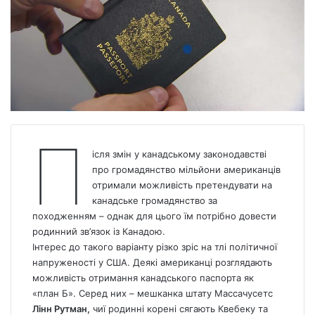
П
ісля змін у канадському законодавстві
про
громадянство
мільйони американців
отримали можливість претендувати на
канадське громадянство за
походженням – однак для цього їм потрібно довести
родинний зв’язок із Канадою.
Інтерес до такого варіанту різко зріс на тлі політичної
напруженості у США. Деякі американці розглядають
можливість отримання канадського паспорта як
«план Б». Серед них – мешканка штату Массачусетс
Лінн Рутман,
чиї родинні корені сягають Квебеку та