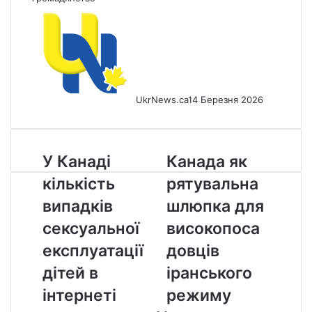
UkrNews.ca
14 Березня 2026
У
Канада
У Канаді
Канада як
Канаді
як
кількість
рятувальна
кількість
рятувальна
випадків
шлюпка
випадків
шлюпка для
сексуальної
для
сексуальної
високопоса
експлуатації
високопосадовців
дітей
іранського
експлуатації
довців
в
режиму
дітей в
іранського
інтернеті
зросла
інтернеті
режиму
майже