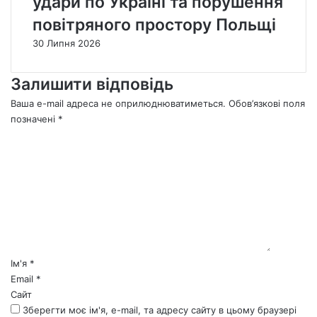
удари по Україні та порушення
повітряного простору Польщі
30 Липня 2026
Залишити відповідь
Ваша e-mail адреса не оприлюднюватиметься.
Обов’язкові поля
позначені
*
К
о
м
е
н
т
а
р
*
Ім'я
*
Email
*
Сайт
Зберегти моє ім'я, e-mail, та адресу сайту в цьому браузері