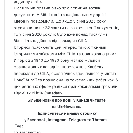
родинну лінію.
Після зміни правил різко зріс попит на архівні
документи. У Бібліотеці та національному архіві
Квебеку повідомили, що якщо у січні 2025 року
отримали лише 32 запити на завірені копії документів,
то у січні 2026 року їх було вже понад тисячу – і
більшість надійшла від громадян США.
Історики пояснюють цей інтерес також тісними
історичними зв’язками між США та франкоканадцями.
У період з 1840 до 1930 року майже мільйон
франкомовних канадців, переважно з Квебеку,
переїхали до США, оселяючись здебільшого у містах
Нової Англії та працюючи на текстильних фабриках. У
цих регіонах сформувалися франкоканадські громади,
відомі як «Little Canadas».
Більше новин про події у Канаді читайте
на
UkrNews.ca
.
Підписуйтеся на нашу сторінку
у
Facebook
,
Instagram,
Telegram
та
Threads
.
Tags
громадянство