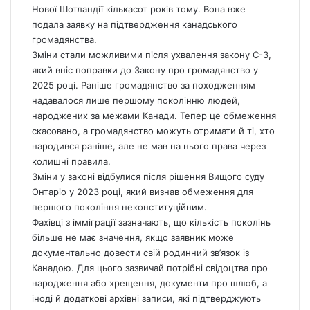
Нової Шотландії кількасот років тому. Вона вже
подала заявку на підтвердження канадського
громадянства.
Зміни стали можливими після ухвалення закону C-3,
який вніс поправки до Закону про громадянство у
2025 році. Раніше громадянство за походженням
надавалося лише першому поколінню людей,
народжених за межами Канади. Тепер це обмеження
скасовано, а громадянство можуть отримати й ті, хто
народився раніше, але не мав на нього права через
колишні правила.
Зміни у законі відбулися після рішення Вищого суду
Онтаріо у 2023 році, який визнав обмеження для
першого покоління неконституційним.
Фахівці з імміграції зазначають, що кількість поколінь
більше не має значення, якщо заявник може
документально довести свій родинний зв’язок із
Канадою. Для цього зазвичай потрібні свідоцтва про
народження або хрещення, документи про шлюб, а
іноді й додаткові архівні записи, які підтверджують