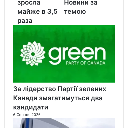
зросла
Новини за
в
3,5
майже в 3,5
темою
раза
раза
За лідерство Партії зелених
Канади змагатимуться два
кандидати
6 Серпня 2026