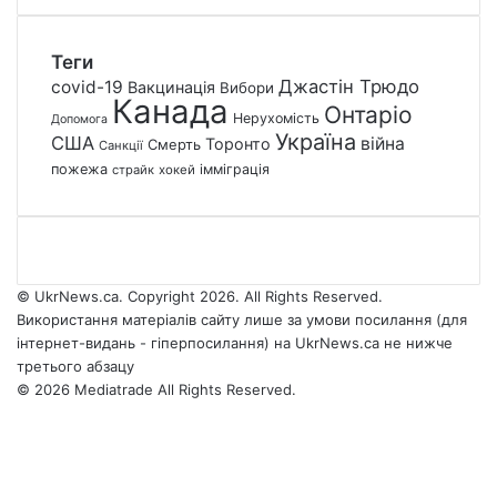
Теги
Джастін Трюдо
covid-19
Вакцинація
Вибори
Канада
Онтаріо
Нерухомість
Допомога
Україна
США
війна
Торонто
Смерть
Санкції
пожежа
імміграція
страйк
хокей
© UkrNews.ca. Copyright 2026. All Rights Reserved.
Використання матеріалів сайту лише за умови посилання (для
інтернет-видань - гіперпосилання) на UkrNews.ca не нижче
третього абзацу
© 2026 Mediatrade All Rights Reserved.
Facebook
YouTube
Instagram
Telegram