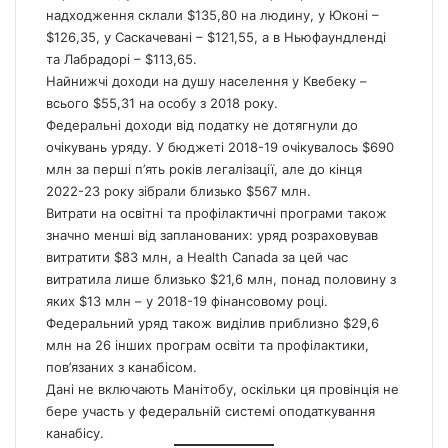
надходження склали $135,80 на людину, у Юконі –
$126,35, у Саскачевані – $121,55, а в Ньюфаундленді
та Лабрадорі – $113,65.
Найнижчі доходи на душу населення у Квебеку –
всього $55,31 на особу з 2018 року.
Федеральні доходи від податку не дотягнули до
очікувань уряду. У бюджеті 2018-19 очікувалось $690
млн за перші п’ять років легалізації, але до кінця
2022-23 року зібрали близько $567 млн.
Витрати на освітні та профілактичні програми також
значно менші від запланованих: уряд розраховував
витратити $83 млн, а Health
Canada
за цей час
витратила лише близько $21,6 млн, понад половину з
яких $13 млн – у 2018-19 фінансовому році.
Федеральний уряд також виділив приблизно $29,6
млн на 26 інших програм освіти та профілактики,
пов’язаних з канабісом.
Дані не включають Манітобу, оскільки ця провінція не
бере участь у федеральній системі оподаткування
канабісу.