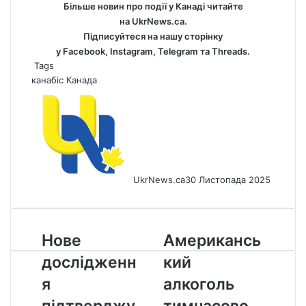
Більше новин про події у Канаді читайте
на
UkrNews.ca
.
Підписуйтеся на нашу сторінку
у
Facebook
,
Instagram,
Telegram
та
Threads
.
Tags
канабіс
Канада
UkrNews.ca
30 Листопада 2025
Нове
Американський
Нове
Американсь
дослідження
алкоголь
дослідженн
кий
підтверджує
тимчасово
проживання
повертається
я
алкоголь
мамонтів
на