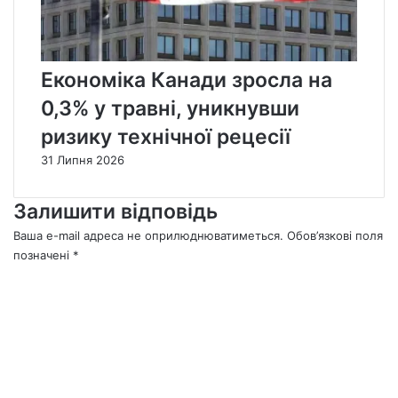
Економіка Канади зросла на
0,3% у травні, уникнувши
ризику технічної рецесії
31 Липня 2026
Залишити відповідь
Ваша e-mail адреса не оприлюднюватиметься.
Обов’язкові поля
позначені
*
К
о
м
е
н
т
а