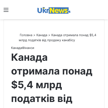
Меню
П
Головна
>
Канада
>
Канада отримала понад $5,4
млрд податків від продажу канабісу
Канада
Фінанси
Канада
отримала понад
$5,4 млрд
податків від