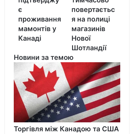
підтверджу
тимчасово
у
полиці
Канаді
магазинів
є
повертаєтьс
Нової
проживання
я на полиці
Шотландії
мамонтів у
магазинів
Канаді
Нової
Шотландії
Новини за темою
Торгівля між Канадою та США