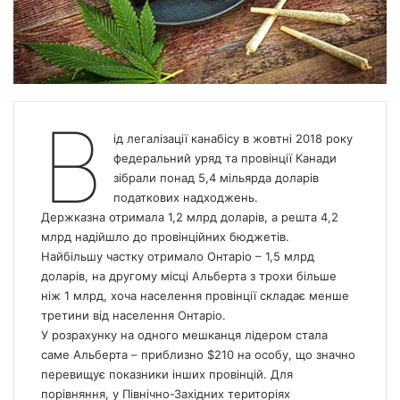
В
ід легалізації канабісу в жовтні 2018 року
федеральний уряд та провінції Канади
зібрали понад 5,4 мільярда доларів
податкових надходжень.
Держказна отримала 1,2 млрд доларів, а решта 4,2
млрд надійшло до провінційних бюджетів.
Найбільшу частку отримало Онтаріо – 1,5 млрд
доларів, на другому місці Альберта з трохи більше
ніж 1 млрд, хоча населення провінції складає менше
третини від населення Онтаріо.
У розрахунку на одного мешканця лідером стала
саме Альберта – приблизно $210 на особу, що значно
перевищує показники інших провінцій. Для
порівняння, у Північно-Західних територіях