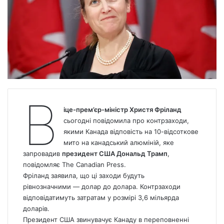
В
іце-прем’єр-міністр Христя Фріланд
сьогодні повідомила про контрзаходи,
якими
Канада
відповість на 10-відсоткове
мито на канадський алюміній, яке
запровадив
президент США Дональд Трамп
,
повідомляє The Canadian Press.
Фріланд заявила, що ці заходи будуть
рівнозначними — долар до долара. Контрзаходи
відповідатимуть затратам у розмірі 3,6 мільярда
доларів.
Президент США звинувачує Канаду в переповненні