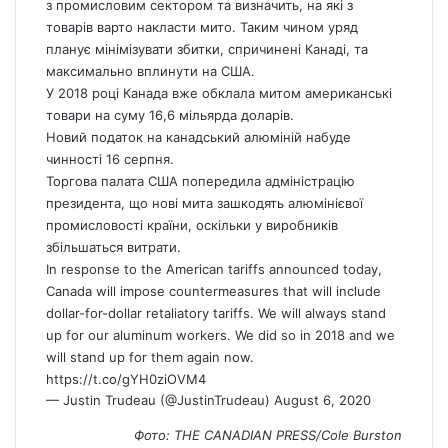
з промисловим сектором та визначить, на які з
товарів варто накласти мито. Таким чином уряд
планує мінімізувати збитки, спричинені Канаді, та
максимально вплинути на США.
У 2018 році Канада вже обклала митом американські
товари на суму 16,6 мільярда доларів.
Новий податок на канадський алюміній набуде
чинності 16 серпня.
Торгова палата США попередила адміністрацію
президента, що нові мита зашкодять алюмінієвої
промисловості країни, оскільки у виробників
збільшаться витрати.
In response to the American tariffs announced today,
Canada
will impose countermeasures that will include
dollar-for-dollar retaliatory tariffs. We will always stand
up for our aluminum workers. We did so in 2018 and we
will stand up for them again now.
https://t.co/gYH0ziOVM4
— Justin Trudeau (@JustinTrudeau)
August 6, 2020
Фото: THE CANADIAN PRESS/Cole Burston