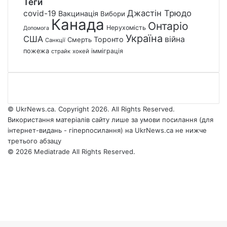
Теги
Джастін Трюдо
covid-19
Вакцинація
Вибори
Канада
Онтаріо
Нерухомість
Допомога
Україна
США
війна
Торонто
Смерть
Санкції
пожежа
імміграція
страйк
хокей
© UkrNews.ca. Copyright 2026. All Rights Reserved.
Використання матеріалів сайту лише за умови посилання (для
інтернет-видань - гіперпосилання) на UkrNews.ca не нижче
третього абзацу
© 2026 Mediatrade All Rights Reserved.
Facebook
YouTube
Instagram
Telegram
Facebook
X
WhatsApp
Google
Threads
Telegram
Viber
Back
News
to