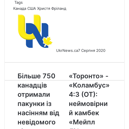
Tags
Канада
США
Христя Фріланд
UkrNews.ca
7 Серпня 2020
Більше
«Торонто»
Більше 750
«Торонто» -
750
-
канадців
«Коламбус»
канадців
«Коламбус»
отримали
4:3
отримали
4:3 (ОТ):
пакунки
(ОТ):
пакунки із
неймовірни
із
неймовірний
насінням
камбек
насінням від
й камбек
від
«Мейпл
невідомого
«Мейпл
невідомого
Ліфс»
відправника