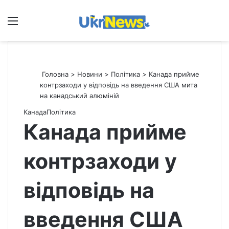
Меню
П
Головна
>
Новини
>
Політика
>
Канада прийме
контрзаходи у відповідь на введення США мита
на канадський алюміній
Канада
Політика
Канада прийме
контрзаходи у
відповідь на
введення США