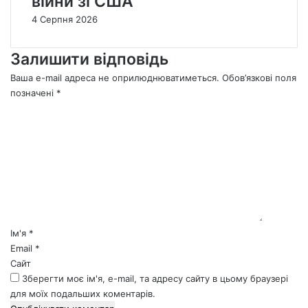
війни зі США
4 Серпня 2026
Залишити відповідь
Ваша e-mail адреса не оприлюднюватиметься.
Обов’язкові поля
позначені
*
К
о
м
е
н
т
а
р
*
Ім'я
*
Email
*
Сайт
Зберегти моє ім'я, e-mail, та адресу сайту в цьому браузері
для моїх подальших коментарів.