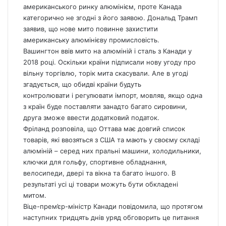
американського ринку алюмінієм, проте Канада
категорично не згодні з його заявою. Дональд Трамп
заявив, що нове мито повинне захистити
американську алюмінієву промисловість.
Вашингтон ввів мито на алюміній і сталь з Канади у
2018 році. Оскільки країни підписали нову угоду про
вільну торгівлю, торік мита скасували. Але в угоді
згадується, що обидві країни будуть
контролювати і регулювати імпорт, мовляв, якщо одна
з країн буде поставляти занадто багато сировини,
друга зможе ввести додатковий податок.
Фріланд розповіла, що Оттава має довгий список
товарів, які ввозяться з США та мають у своєму складі
алюміній – серед них пральні машини, холодильники,
ключки для гольфу, спортивне обладнання,
велосипеди, двері та вікна та багато іншого. В
результаті усі ці товари можуть бути обкладені
митом.
Віце-прем’єр-міністр Канади повідомила, що протягом
наступних тридцять днів уряд обговорить це питання