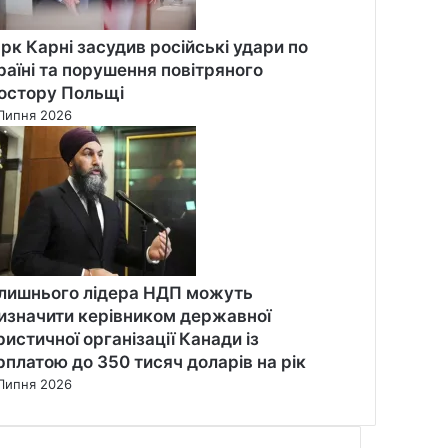
рк Карні засудив російські удари по
раїні та порушення повітряного
остору Польщі
Липня 2026
лишнього лідера НДП можуть
изначити керівником державної
ристичної організації Канади із
рплатою до 350 тисяч доларів на рік
Липня 2026