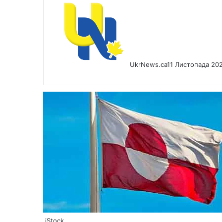
UkrNews.ca
11 Листопада 20
iStock