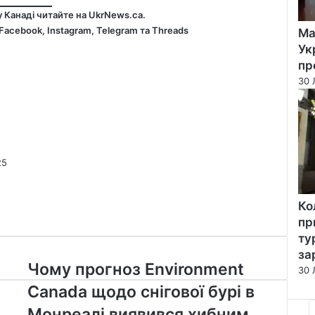
у Канаді читайте на
UkrNews.ca
.
Facebook
,
Instagram,
Telegram
та
Threads
Ма
Ук
пр
30 
25
Ко
пр
ту
за
Чому
Чому прогноз Environment
30 
прогноз
Canada щодо снігової бурі в
Environment
Canada
Монреалі виявився хибним