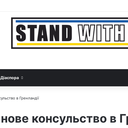
Facebook
YouTube
Instagram
Telegram
Sideb
Google News
Threads
Діаспора
сульство в Гренландії
 нове консульство в Г