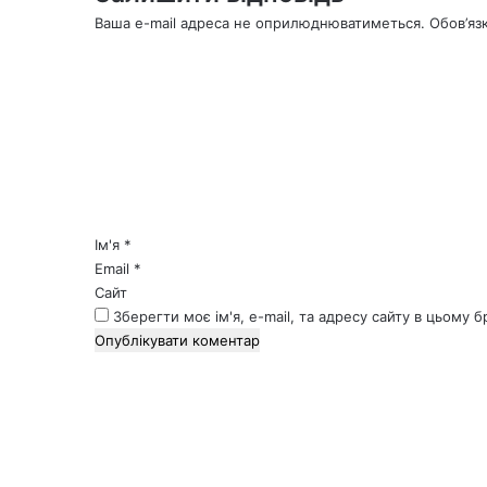
Ваша e-mail адреса не оприлюднюватиметься.
Обов’яз
К
о
м
е
н
т
а
р
*
Ім'я
*
Email
*
Сайт
Зберегти моє ім'я, e-mail, та адресу сайту в цьому 