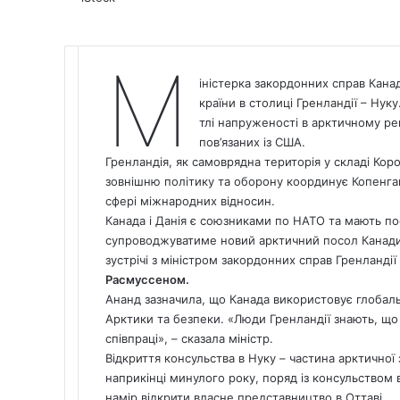
М
іністерка закордонних справ Кана
країни в столиці Гренландії – Нук
тлі напруженості в арктичному ре
пов’язаних із США.
Гренландія, як самоврядна територія у складі Коро
зовнішню політику та оборону координує Копенгаг
сфері міжнародних відносин.
Канада
і Данія є союзниками по НАТО та мають по
супроводжуватиме новий арктичний посол Канад
зустрічі з міністром закордонних справ Гренландії
Расмуссеном.
Ананд зазначила, що Канада використовує глобаль
Арктики та безпеки. «Люди Гренландії знають, що
співпраці», – сказала міністр.
Відкриття консульства в Нуку – частина арктичної
наприкінці минулого року, поряд із консульством
намір відкрити власне представництво в Оттаві.