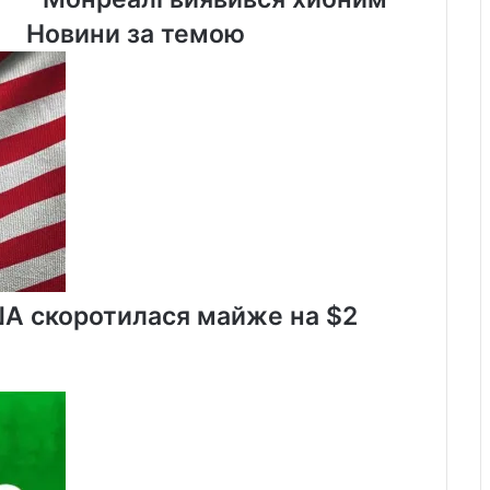
щодо
Новини за темою
снігової
бурі
в
Монреалі
виявився
хибним
ША скоротилася майже на $2