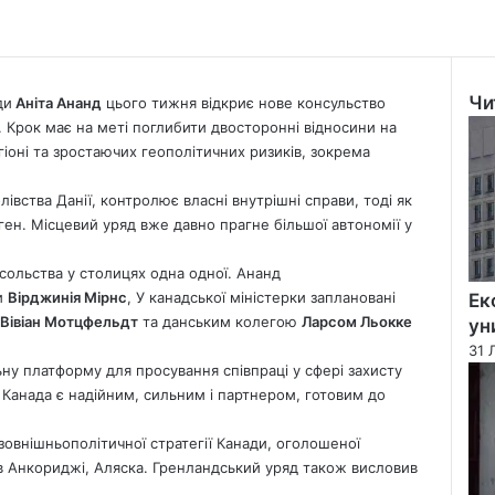
Чи
ди
Аніта Ананд
цього тижня відкриє нове консульство
Clo
у. Крок має на меті поглибити двосторонні відносини на
гіоні та зростаючих геополітичних ризиків, зокрема
лівства Данії, контролює власні внутрішні справи, тоді як
ен. Місцевий уряд вже давно прагне більшої автономії у
сольства у столицях одна одної. Ананд
и
Вірджинія Мірнс
, У канадської міністерки заплановані
Ек
Вівіан Мотцфельдт
та данським колегою
Ларсом Льокке
ун
31 
ну платформу для просування співпраці у сфері захисту
 Канада є надійним, сильним і партнером, готовим до
 зовнішньополітичної стратегії Канади, оголошеної
 в Анкориджі, Аляска. Гренландський уряд також висловив