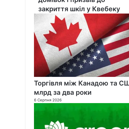
електрики
закриття шкіл у Квебеку
тисячі
домівок
і
призвів
до
закриття
шкіл
у
Квебеку
Торгівля між Канадою та С
млрд за два роки
6 Серпня 2026