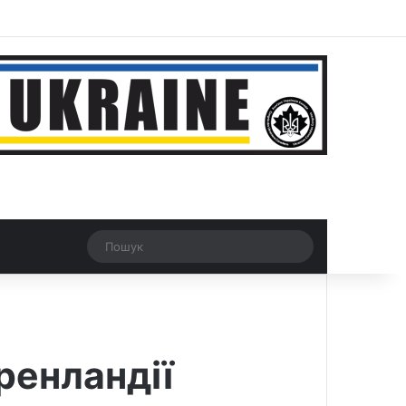
ar
Рандомна новина
Switch skin
Пошук
ренландії