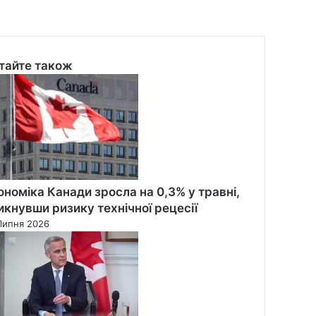
тайте також
se
ономіка Канади зросла на 0,3% у травні,
икнувши ризику технічної рецесії
Липня 2026