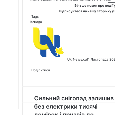
Більше новин про події 
Підписуйтеся на нашу сторінку у
Tags
Канада
UkrNews.ca
11 Листопада 20
Facebook
X
LinkedIn
Tumblr
Pinterest
Reddit
Pocket
Messenger
Messenger
WhatsApp
Telegram
Viber
Share
Print
via
Поділитися
Facebook
X
LinkedIn
Tumblr
Pinterest
Reddit
Pocket
Messenger
Messenger
WhatsApp
Telegram
Viber
Email
Share
Print
via
Email
Сильний
Сильний снігопад залишив
снігопад
без електрики тисячі
залишив
без
домівок і призвів до