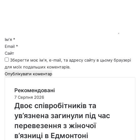
е
н
т
а
р
*
Ім'я
*
Email
*
Сайт
Зберегти моє ім'я, e-mail, та адресу сайту в цьому браузері
для моїх подальших коментарів.
Рекомендовані
7 Серпня 2026
Двоє співробітників та
ув’язнена загинули під час
перевезення з жіночої
в’язниці в Едмонтоні