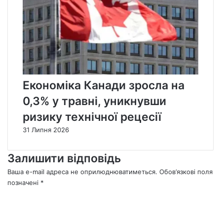
Економіка Канади зросла на
0,3% у травні, уникнувши
ризику технічної рецесії
31 Липня 2026
Залишити відповідь
Ваша e-mail адреса не оприлюднюватиметься.
Обов’язкові поля
позначені
*
К
о
м