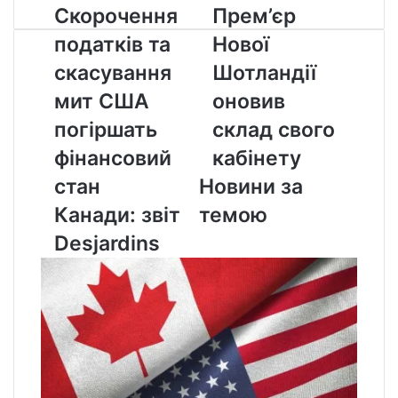
Скорочення
Прем’єр
Скорочення
Прем’єр
податків
Нової
податків та
Нової
та
Шотландії
скасування
оновив
скасування
Шотландії
мит
склад
мит США
оновив
США
свого
погіршать
кабінету
погіршать
склад свого
фінансовий
фінансовий
кабінету
стан
Канади:
стан
Новини за
звіт
Канади: звіт
темою
Desjardins
Desjardins