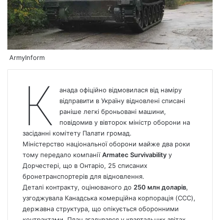
ArmyInform
К
анада
офіційно
відмовилася від наміру
відправити в Україну відновлені списані
раніше легкі броньовані машини,
повідомив у вівторок міністр оборони на
засіданні комітету Палати громад.
Міністерство національної оборони майже два роки
тому передало компанії
Armatec Survivability
у
Дорчестері, що в Онтаріо, 25 списаних
бронетранспортерів для відновлення.
Деталі контракту, оцінюваного до
250 млн доларів
,
узгоджувала Канадська комерційна корпорація (CCC),
державна структура, що опікується оборонними
контрактами. План згадувався у квартальних звітах