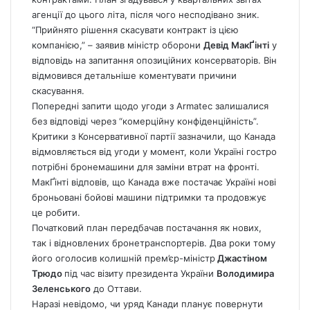
агенції до цього літа, після чого несподівано зник.
“Прийнято рішення скасувати контракт із цією
компанією,” – заявив міністр оборони
Девід МакҐінті
у
відповідь на запитання опозиційних консерваторів. Він
відмовився детальніше коментувати причини
скасування.
Попередні запити щодо угоди з Armatec залишалися
без відповіді через “комерційну конфіденційність”.
Критики з Консервативної партії зазначили, що Канада
відмовляється від угоди у момент, коли Україні гостро
потрібні бронемашини для заміни втрат на фронті.
МакҐінті відповів, що Канада вже постачає Україні нові
броньовані бойові машини підтримки та продовжує
це робити.
Початковий план передбачав постачання як нових,
так і відновлених бронетранспортерів. Два роки тому
його оголосив колишній прем’єр-міністр
Джастіном
Трюдо
під час візиту президента України
Володимира
Зеленського
до Оттави.
Наразі невідомо, чи уряд Канади планує повернути