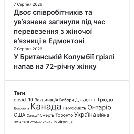
7 Серпня 2026
Двоє співробітників та
ув’язнена загинули під час
перевезення з жіночої
в’язниці в Едмонтоні
7 Серпня 2026
У Британській Колумбії грізлі
напав на 72-річну жінку
Теги
Джастін Трюдо
covid-19
Вакцинація
Вибори
Канада
Онтаріо
Нерухомість
Допомога
Україна
США
війна
Торонто
Смерть
Санкції
пожежа
імміграція
страйк
хокей