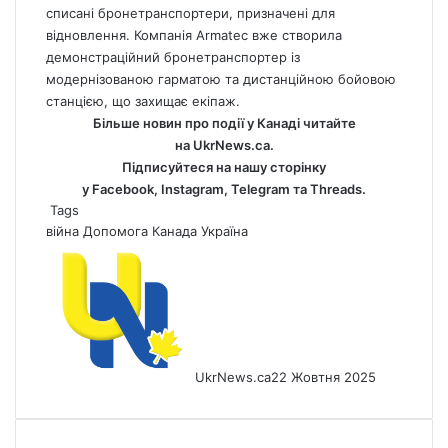
списані бронетранспортери, призначені для
відновлення. Компанія Armatec вже створила
демонстраційний бронетранспортер із
модернізованою гарматою та дистанційною бойовою
станцією, що захищає екіпаж.
Більше новин про події у Канаді читайте
на
UkrNews.ca
.
Підписуйтеся на нашу сторінку
у
Facebook
,
Instagram,
Telegram
та
Threads
.
Tags
війна
Допомога
Канада
Україна
UkrNews.ca
22 Жовтня 2025