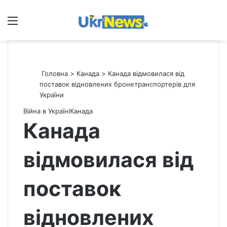
Меню
П
Головна
>
Канада
>
Канада відмовилася від
поставок відновлених бронетранспортерів для
України
Війна в Україні
Канада
Канада
відмовилася від
поставок
відновлених