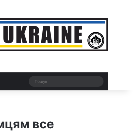
r
Рандомна новина
Switch skin
Пошук
емцям все