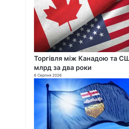
дозволу
бити
вглиб росії
Торгівля між Канадою та С
млрд за два роки
6 Серпня 2026