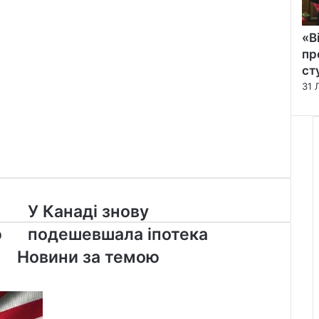
«В
пр
ст
31 
У
У Канаді знову
Канаді
ю
подешевшала іпотека
знову
подешевшала
Новини за темою
іпотека