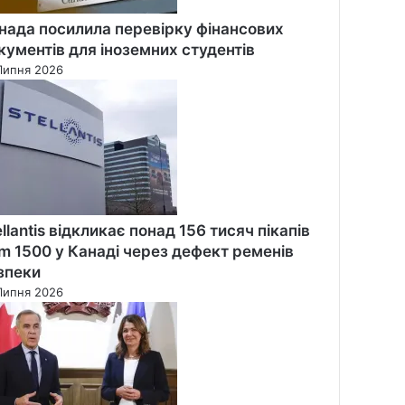
нада посилила перевірку фінансових
кументів для іноземних студентів
Липня 2026
ellantis відкликає понад 156 тисяч пікапів
m 1500 у Канаді через дефект ременів
зпеки
Липня 2026