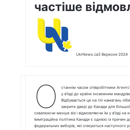
частіше відмовл
UkrNews.ca
3 Вересня 2024
О
станнім часом співробітники Агент
у в’їзді до країни іноземним мандрі
Відбувається це на тлі намагань лі
закрити двері до Канади для більшої 
схвалюючи менше віз і відмовляючи їм у в’їзді на
Імміграційна політика Канади є однією із причин д
федеральних виборів, які очікуються наступного р