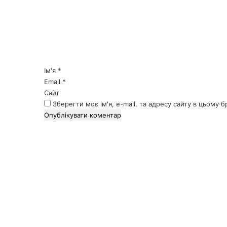
м
е
н
т
а
р
*
Ім'я
*
Email
*
Сайт
Зберегти моє ім'я, e-mail, та адресу сайту в цьому 