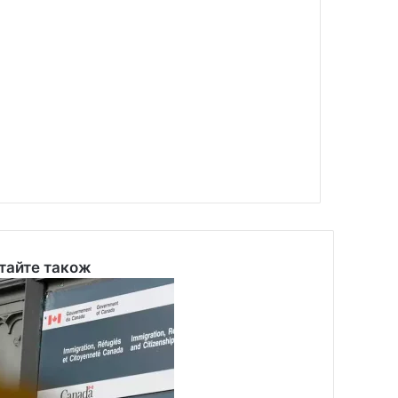
тайте також
se