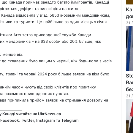
ь, що
Канада
приймає занадто багато іммігрантів. Канадці
рігається дефіцит та високі ціни на
житло
.
Ка
 Канада відмовила у в’їзді 5853 іноземним мандрівникам,
до
бітники та туристи. Це найбільше за один місяць з січня
31 
бітники Агентства прикордонної служби Канади
их мандрівників – на 633 особи або 20% більше, ніж
 менше віз.
 до схвалених було вищим у червні, ніж будь-коли з часів
у, травні та червні 2024 року більше заявок на візи було
St
Ra
аннім часом чують від своїх клієнтів про практику
бе
і на наземних прикордонних пунктах.
31 
нада припинила прийом заявок на отримання дозволу на
у Канаді читайте на
UkrNews.ca
у
Facebook
,
Twitter
,
Instagram
та
Telegram