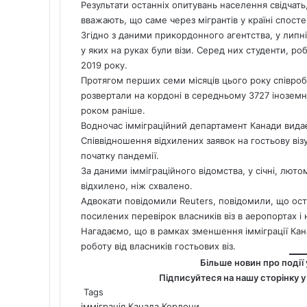
Результати останніх опитувань населення свідчат
вважають, що саме через мігрантів у країні спосте
Згідно з даними прикордонного агентства, у липні
у яких на руках були візи. Серед них студенти, ро
2019 року.
Протягом перших семи місяців цього року співро
розвертали на кордоні в середньому 3727 іноземн
роком раніше.
Водночас імміграційний департамент Канади видає
Співвідношення відхилених заявок на гостьову візу
початку пандемії.
За даними імміграційного відомства, у січні, лютом
відхилено, ніж схвалено.
Адвокати повідомили
Reuters
, повідомили, що ост
посилених перевірок власників віз в аеропортах 
Нагадаємо,
що в рамках зменшення імміграції Ка
роботу від власників гостьових віз.
Більше новин про події 
Підписуйтеся на нашу сторінку 
Tags
імміграція
Канада
Кордони