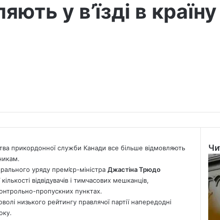
яють у в’їзді в країну
Чи
ства прикордонної служби Канади все більше відмовляють
Clo
вникам.
берального уряду прем’єр-міністра
Джастіна Трюдо
кількості відвідувачів і тимчасових мешканців,
 контрольно-пропускних пунктах.
оволі низького рейтингу правлячої партії напередодні
оку.