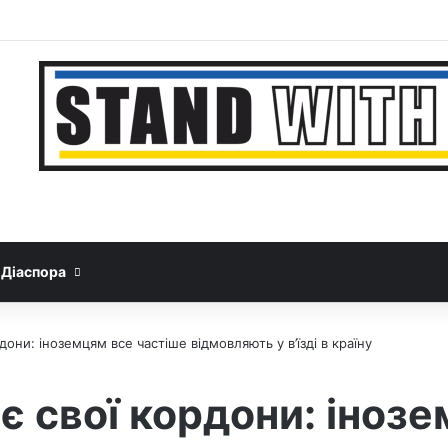
Facebook
YouTube
Instagram
Telegram
Sideba
Google News
Threads
Діаспора
дони: іноземцям все частіше відмовляють у в’їзді в країну
є свої кордони: іноз