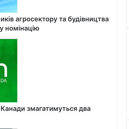
иків агросектору та будівництва
ну номінацію
х Канади змагатимуться два