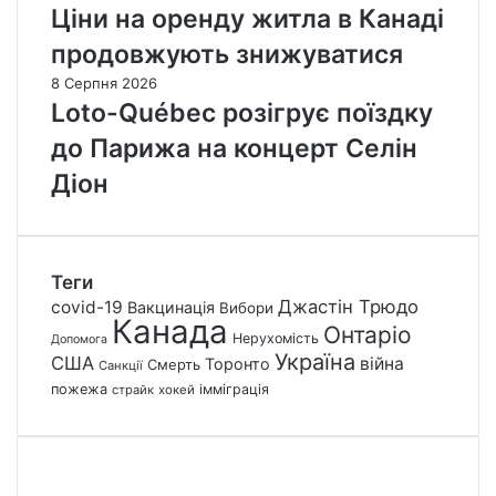
Ціни на оренду житла в Канаді
продовжують знижуватися
8 Серпня 2026
Loto-Québec розігрує поїздку
до Парижа на концерт Селін
Діон
Теги
Джастін Трюдо
covid-19
Вакцинація
Вибори
Канада
Онтаріо
Нерухомість
Допомога
Україна
США
війна
Торонто
Смерть
Санкції
пожежа
імміграція
страйк
хокей