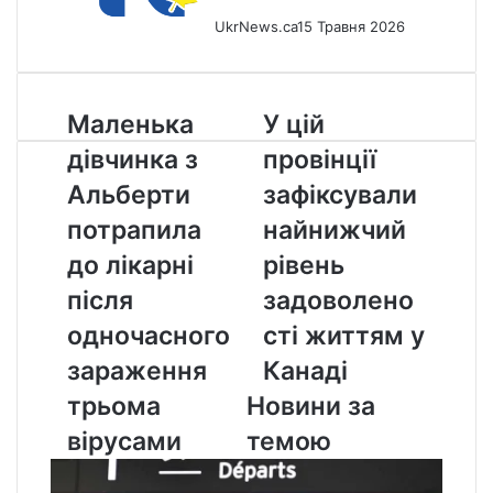
UkrNews.ca
15 Травня 2026
Маленька
У
Маленька
У цій
дівчинка
цій
дівчинка з
провінції
з
провінції
Альберти
зафіксували
Альберти
зафіксували
потрапила
найнижчий
потрапила
найнижчий
до
рівень
лікарні
задоволеності
до лікарні
рівень
після
життям
після
задоволено
одночасного
у
зараження
Канаді
одночасного
сті життям у
трьома
зараження
Канаді
вірусами
трьома
Новини за
вірусами
темою