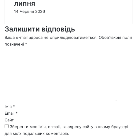
липня
14 Червня 2026
Залишити відповідь
Ваша e-mail адреса не оприлюднюватиметься.
Обов’язкові поля
позначені
*
К
о
м
е
н
т
а
р
*
Ім'я
*
Email
*
Сайт
Зберегти моє ім'я, e-mail, та адресу сайту в цьому браузері
для моїх подальших коментарів.