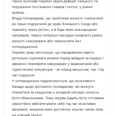
також можливі перебої через дефіцит пального та
порушення постачання товарів і послуг у різних
країнах.
Влада попереджає, що проблеми можуть торкнутися
не лише подорожей до країн Близького Сходу або
транзиту через регіон, а й будь-яких міжнародних
напрямків. Через глобальні наслідки конфлікту рейси
можуть скасовувати або переносити без
попередження.
Окремо уряд наголошує, що мандрівники мають
ретельно оцінювати ризики перед виїздом за кордон і
завчасно перевіряти інформацію у авіакомпаній або
туристичних операторів – як перед вильотом, так і під
час подорожі.
У попередженні підкреслюється, що можливості
Канади щодо допомоги громадянам, які можуть
опинитися за кордоном у складній ситуації, можуть
бути обмеженими. Тому людям радять бути готовими
самостійно забезпечувати себе під час можливих
затримок, зокрема мати достатньо коштів і запас ліків
на довший період.