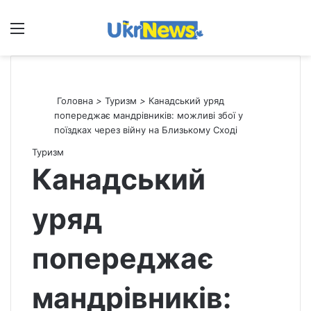
Меню
П
Головна
>
Туризм
>
Канадський уряд
попереджає мандрівників: можливі збої у
поїздках через війну на Близькому Сході
Туризм
Канадський
уряд
попереджає
мандрівників: