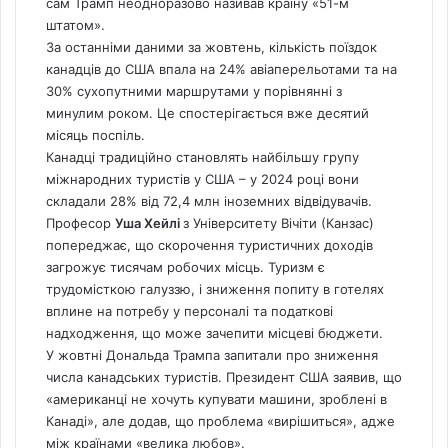
сам Трамп неодноразово називав країну «51-м
штатом».
За останніми даними за жовтень, кількість поїздок
канадців до США впала на 24% авіаперельотами та на
30% сухопутними маршрутами у порівнянні з
минулим роком. Це спостерігається вже десятий
місяць поспіль.
Канадці традиційно становлять найбільшу групу
міжнародних туристів у США – у 2024 році вони
складали 28% від 72,4 млн іноземних відвідувачів.
Професор
Уша Хейлі
з Університету Вічіти (Канзас)
попереджає, що скорочення туристичних доходів
загрожує тисячам робочих місць. Туризм є
трудомісткою галуззю, і зниження попиту в готелях
вплине на потребу у персоналі та податкові
надходження, що може зачепити місцеві бюджети.
У жовтні Дональда Трампа запитали про зниження
числа канадських туристів. Президент США заявив, що
«американці не хочуть купувати машини, зроблені в
Канаді», але додав, що проблема «вирішиться», адже
між країнами «велика любов».