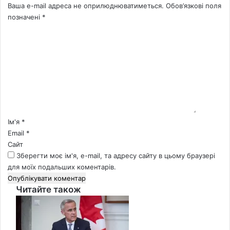
Ваша e-mail адреса не оприлюднюватиметься.
Обов’язкові поля
позначені
*
К
о
м
е
н
т
а
р
*
Ім'я
*
Email
*
Сайт
Зберегти моє ім'я, e-mail, та адресу сайту в цьому браузері
для моїх подальших коментарів.
Читайте також
Close