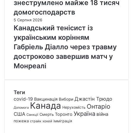
знеструмлено майже 18 тисяч
домогосподарств
5 Серпня 2026
Канадський тенісист із
українським корінням
Габріель Діалло через травму
достроково завершив матч у
Монреалі
Теги
Джастін Трюдо
covid-19
Вакцинація
Вибори
Канада
Онтаріо
Нерухомість
Допомога
Україна
США
війна
Торонто
Смерть
Санкції
пожежа
імміграція
страйк
хокей