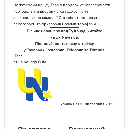
Незважаючи на це, Трамп продовжує загострювати
торговельні відносини з Канадою: після
антирекламної кампанії Онтаріо він перервав
переговори та пригрозив новими тарифами.
Більше новин про події у Канаді читайте
на
UkrNews.ca
.
Підписуйтеся на нашу сторінку
у
Facebook
,
Instagram,
Telegram
та
Threads
.
Tags
війна
Канада
США
UkrNews.ca
15 Листопада 2025
Як
Верховний