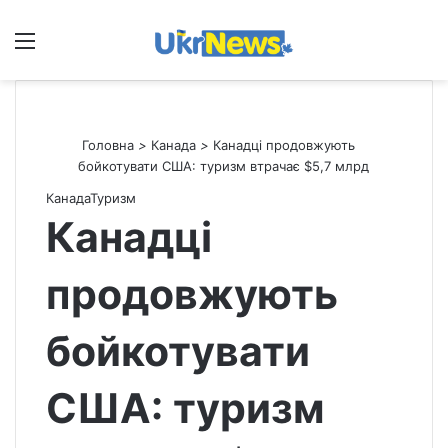
Меню
П
Головна
>
Канада
>
Канадці продовжують
бойкотувати США: туризм втрачає $5,7 млрд
Канада
Туризм
Канадці
продовжують
бойкотувати
США: туризм