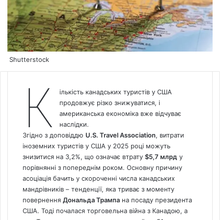
Shutterstock
К
ількість канадських туристів у США
продовжує різко знижуватися, і
американська економіка вже відчуває
наслідки.
Згідно з доповіддю
U.S. Travel Association
, витрати
іноземних туристів у США у 2025 році можуть
знизитися на 3,2%, що означає втрату
$5,7 млрд
у
порівнянні з попереднім роком. Основну причину
асоціація бачить у скороченні числа канадських
мандрівників – тенденції, яка триває з моменту
повернення
Дональда Трампа
на посаду президента
США. Тоді почалася торговельна війна з Канадою, а