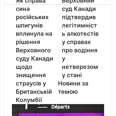
Як справа
Верховний
справа
суд
сина
суд Канади
сина
Канади
російських
підтвердив
російських
підтвердив
шпигунів
легітимність
шпигунів
легітимніст
вплинула
алкотестів
на
у
вплинула на
ь алкотестів
рішення
справах
рішення
у справах
Верховного
про
суду
водіння
Верховного
про водіння
Канади
у
суду Канади
у
щодо
нетверезому
знищення
стані
щодо
нетверезом
страусів
знищення
у стані
у
Британській
страусів у
Новини за
Колумбії
Британській
темою
Колумбії