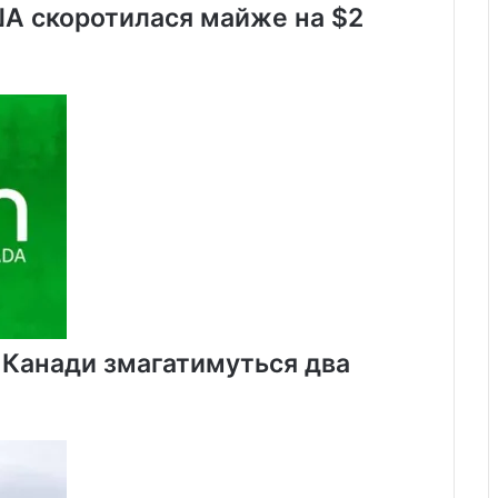
ША скоротилася майже на $2
х Канади змагатимуться два