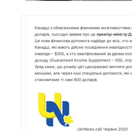
Канадці з обмеженими фізичними можливостями о
доларів, сьогодні заявив про це
прем’єр-міністр 
Ця нова фінансова допомога надійде до всіх, хто ма
Канадці, які мають дійсне посвідчення інваліднос
інваліди – $300, а хто кваліфікований за двома п
доходу (Guaranteed Income Supplement – GIS), отр
Уряд каже, що розмір цієї одноразової виплати 
меншим, але через інші спеціальні допомоги, які 
становитиме ті самі 600 доларів.
UkrNews.ca
5 Червня 2020