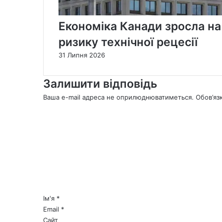
Економіка Канади зросла на
ризику технічної рецесії
31 Липня 2026
Залишити відповідь
Ваша e-mail адреса не оприлюднюватиметься.
Обов’яз
К
о
м
е
н
т
а
р
*
Ім'я
*
Email
*
Сайт