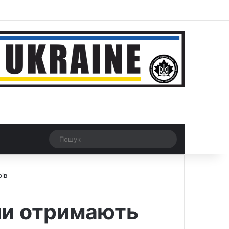
r
Рандомна новина
Switch skin
Пошук
ів
ми отримають