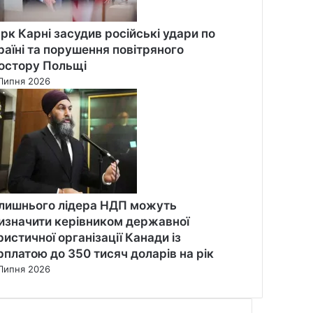
рк Карні засудив російські удари по
раїні та порушення повітряного
остору Польщі
Липня 2026
лишнього лідера НДП можуть
изначити керівником державної
ристичної організації Канади із
рплатою до 350 тисяч доларів на рік
Липня 2026