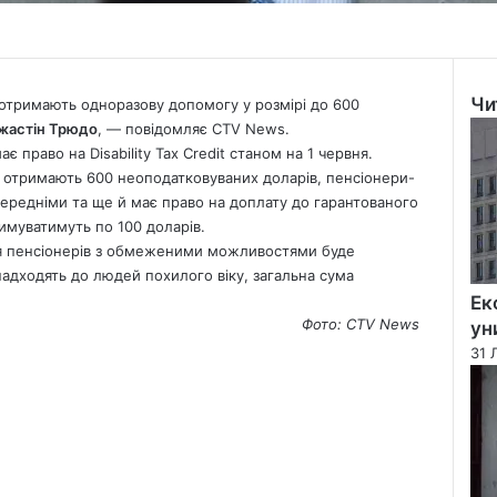
Чи
тримають одноразову допомогу у розмірі до 600
Clo
Джастін Трюдо
, — повідомляє
CTV News.
є право на Disability Tax Credit станом на 1 червня.
ті отримають 600 неоподатковуваних доларів, пенсіонери-
опередніми та ще й має право на доплату до гарантованого
имуватимуть по 100 доларів.
для пенсіонерів з обмеженими можливостями буде
надходять до людей похилого віку, загальна сума
Ек
Фото: CTV
News
ун
31 