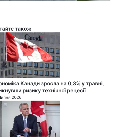
тайте також
se
ономіка Канади зросла на 0,3% у травні,
икнувши ризику технічної рецесії
Липня 2026