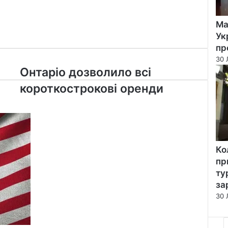
Ма
Ук
пр
30 
Онтаріо
Онтаріо дозволило всі
дозволило
короткострокові оренди
всі
короткострокові
оренди
Ко
пр
ту
за
30 