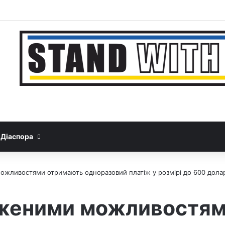
Facebook
YouTube
Instagram
Telegram
Sideba
Google News
Threads
Діаспора
ожливостями отримають одноразовий платіж у розмірі до 600 долар
еженими можливостя